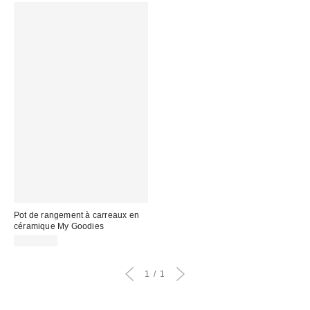
Pot de rangement à carreaux en
céramique My Goodies
CA$29.00
1
1