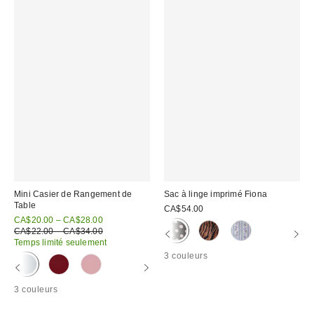
Mini Casier de Rangement de
Sac à linge imprimé Fiona
Table
CA$54.00
Prix
CA$20.00 – CA$28.00
soldé
Prix
CA$22.00 – CA$34.00
courant
:
Temps limité seulement
:
3 couleurs
3 couleurs