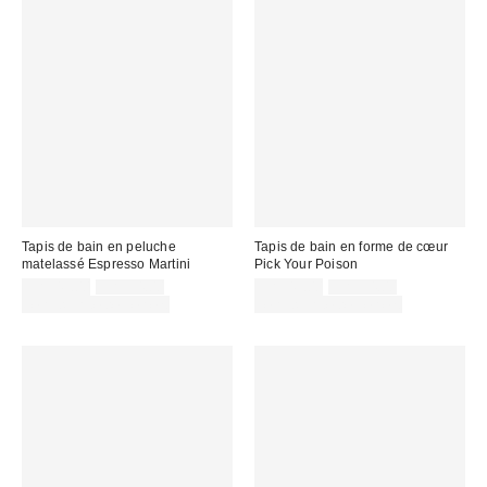
Tapis de bain en peluche
Tapis de bain en forme de cœur
matelassé Espresso Martini
Pick Your Poison
Prix
Prix
Prix
Prix
CA$49.00
CA$54.00
CA$49.00
CA$54.00
courant
courant
soldé
soldé
Temps limité seulement
Temps limité seulement
:
:
:
: