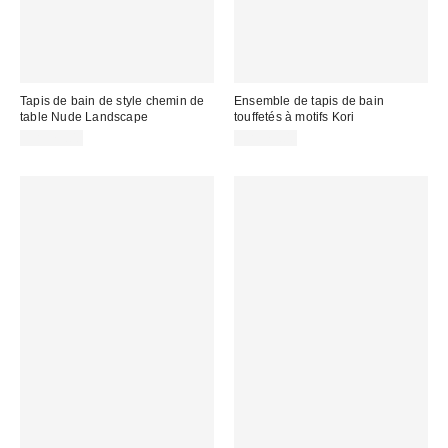
Tapis de bain de style chemin de
Ensemble de tapis de bain
table Nude Landscape
touffetés à motifs Kori
CA$79.00
CA$79.00