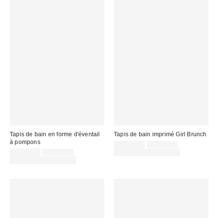
Tapis de bain en forme d'éventail
Tapis de bain imprimé Girl Brunch
à pompons
Prix
Prix
CA$34.00
CA$44.00
courant
Prix
Prix
soldé
CA$49.00
CA$54.00
Temps limité seulement
:
courant
soldé
:
Temps limité seulement
:
: