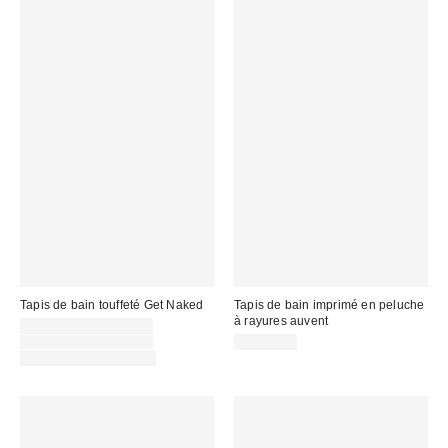
Tapis de bain touffeté Get Naked
Tapis de bain imprimé en peluche
à rayures auvent
Prix
CA$44.00 – CA$54.00
soldé
Prix
CA$54.00 – CA$64.00
CA$44.00
courant
:
Temps limité seulement
: