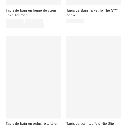
Tapis de bain en forme de cœur
Tapis de Bain Ticket To The S***
Love Yourself
Show
Prix
Prix
CA$49.00
CA$64.00
CA$54.00
courant
soldé
Temps limité seulement
:
:
Tapis de bain en peluche tufté en
Tapis de bain touffeté Nip Slip