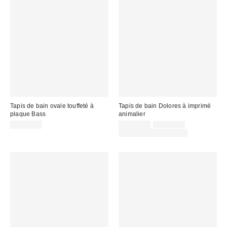
Tapis de bain ovale touffeté à
Tapis de bain Dolores à imprimé
plaque Bass
animalier
Prix
Prix
CA$54.00
CA$34.00
CA$44.00
courant
soldé
Temps limité seulement
:
: