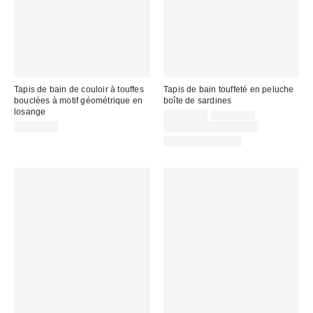
Tapis de bain de couloir à touffes
Tapis de bain touffeté en peluche
bouclées à motif géométrique en
boîte de sardines
losange
Prix
Prix
CA$44.00
CA$54.00
courant
soldé
CA$79.00
Temps limité seulement
:
:
De retour en stock