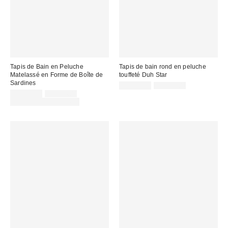
Tapis de Bain en Peluche
Tapis de bain rond en peluche
Matelassé en Forme de Boîte de
touffeté Duh Star
Sardines
Prix
Prix
CA$26.99
CA$54.00
courant
Prix
Prix
soldé
CA$44.00
CA$54.00
:
courant
soldé
:
Temps limité seulement
:
: