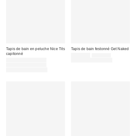
Tapis de bain en peluche Nice Tits
Tapis de bain festonné Get Naked
capitonné
Prix
Prix
CA$44.00
CA$54.00
courant
Prix
soldé
CA$44.00 – CA$49.00
Temps limité seulement
:
soldé
Prix
:
CA$54.00 – CA$64.00
courant
:
Temps limité seulement
: