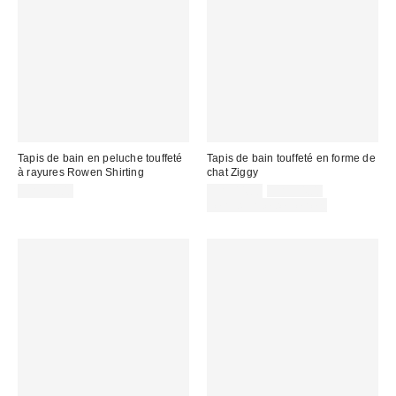
Tapis de bain en peluche touffeté
Tapis de bain touffeté en forme de
à rayures Rowen Shirting
chat Ziggy
Prix
Prix
CA$54.00
CA$44.00
CA$54.00
courant
soldé
Temps limité seulement
:
: