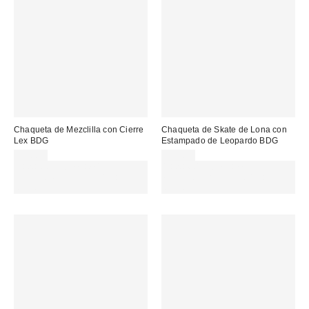
Chaqueta de Mezclilla con Cierre
Chaqueta de Skate de Lona con
Lex BDG
Estampado de Leopardo BDG
95,00 €
99,00 €
Gasta 60€+ y llévate 15€
Gasta 60€+ y llévate 15€
MENOS. USA EL CÓDIGO:
MENOS. USA EL CÓDIGO:
REFRESH
REFRESH