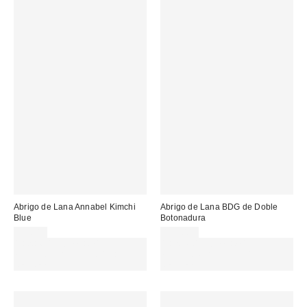
Abrigo de Lana Annabel Kimchi
Abrigo de Lana BDG de Doble
Blue
Botonadura
95,00 €
115,00 €
Gasta 60€+ y llévate 15€
Gasta 60€+ y llévate 15€
MENOS. USA EL CÓDIGO:
MENOS. USA EL CÓDIGO:
REFRESH
REFRESH