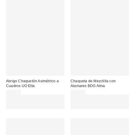
Abrigo Chaquetón Asimétrico a
Chaqueta de Mezclilla con
Cuadros UO Etta
Alamares BDG Alma
75,00 €
89,00 €
Gasta 60€+ y llévate 15€
Gasta 60€+ y llévate 15€
MENOS. USA EL CÓDIGO:
MENOS. USA EL CÓDIGO:
REFRESH
REFRESH