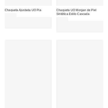
Chaqueta Ajustada UO Pia
Chaqueta UO Morgan de Piel
Sintética Estilo Cascada
89,00 €
Gasta 60€+ y llévate 15€
95,00 €
MENOS. USA EL CÓDIGO:
Gasta 60€+ y llévate 15€
REFRESH
MENOS. USA EL CÓDIGO:
REFRESH