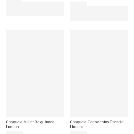
Gasta 60€+ y llévate 15€
115,00 €
MENOS. USA EL CÓDIGO:
Gasta 60€+ y llévate 15€
REFRESH
MENOS. USA EL CÓDIGO:
REFRESH
Chaqueta Militar Boxy Jaded
Chaqueta Cortavientos Esencial
London
Lioness
144,00 €
104,00 €