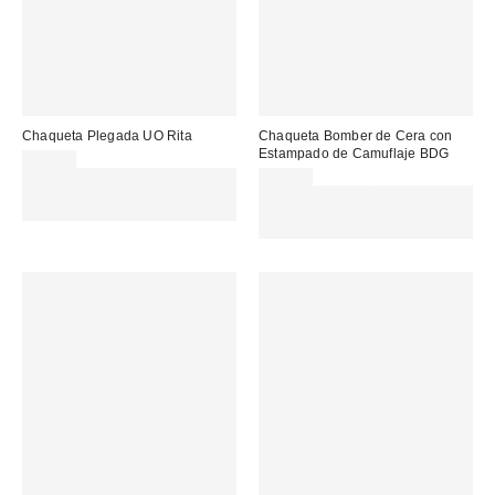
Chaqueta Plegada UO Rita
Chaqueta Bomber de Cera con
Estampado de Camuflaje BDG
85,00 €
Gasta 60€+ y llévate 15€
85,00 €
MENOS. USA EL CÓDIGO:
Gasta 60€+ y llévate 15€
REFRESH
MENOS. USA EL CÓDIGO:
REFRESH