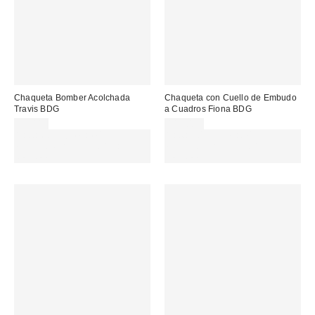
Chaqueta Bomber Acolchada
Chaqueta con Cuello de Embudo
Travis BDG
a Cuadros Fiona BDG
99,00 €
115,00 €
Gasta 60€+ y llévate 15€
Gasta 60€+ y llévate 15€
MENOS. USA EL CÓDIGO:
MENOS. USA EL CÓDIGO:
REFRESH
REFRESH