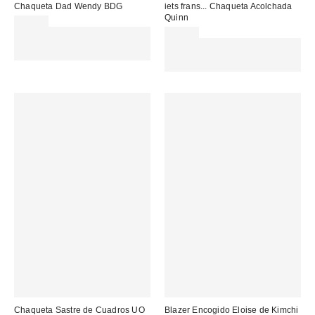
Chaqueta Dad Wendy BDG
iets frans... Chaqueta Acolchada
Quinn
95,00 €
Gasta 60€+ y llévate 15€
99,00 €
MENOS. USA EL CÓDIGO:
Gasta 60€+ y llévate 15€
REFRESH
MENOS. USA EL CÓDIGO:
REFRESH
Chaqueta Sastre de Cuadros UO
Blazer Encogido Eloise de Kimchi