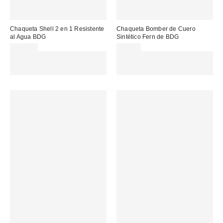
Chaqueta Shell 2 en 1 Resistente
Chaqueta Bomber de Cuero
al Agua BDG
Sintético Fern de BDG
115,00 €
99,00 €
Gasta 60€+ y llévate 15€
Gasta 60€+ y llévate 15€
MENOS. USA EL CÓDIGO:
MENOS. USA EL CÓDIGO:
REFRESH
REFRESH