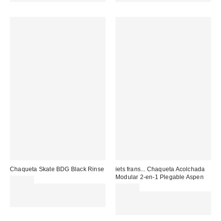
Chaqueta Skate BDG Black Rinse
iets frans... Chaqueta Acolchada
Modular 2-en-1 Plegable Aspen
89,00 €
Gasta 60€+ y llévate 15€
99,00 €
MENOS. USA EL CÓDIGO:
Gasta 60€+ y llévate 15€
REFRESH
MENOS. USA EL CÓDIGO:
REFRESH