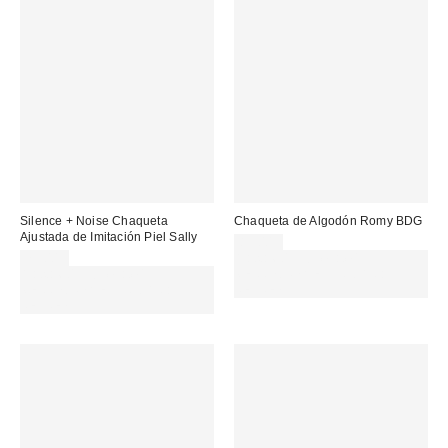
Silence + Noise Chaqueta
Chaqueta de Algodón Romy BDG
Ajustada de Imitación Piel Sally
85,00 €
79,00 €
Gasta 60€+ y llévate 15€
Gasta 60€+ y llévate 15€
MENOS. USA EL CÓDIGO:
MENOS. USA EL CÓDIGO:
REFRESH
REFRESH