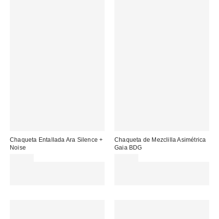
Chaqueta Entallada Ara Silence +
Chaqueta de Mezclilla Asimétrica
Noise
Gaia BDG
85,00 €
89,00 €
Gasta 60€+ y llévate 15€
Gasta 60€+ y llévate 15€
MENOS. USA EL CÓDIGO:
MENOS. USA EL CÓDIGO:
REFRESH
REFRESH