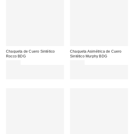
Chaqueta de Cuero Sintético
Chaqueta Asimétrica de Cuero
Rocco BDG
Sintético Murphy BDG
89,00 €
89,00 €
Gasta 60€+ y llévate 15€
Gasta 60€+ y llévate 15€
MENOS. USA EL CÓDIGO:
MENOS. USA EL CÓDIGO:
REFRESH
REFRESH