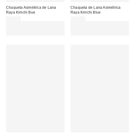
Chaqueta Asimétrica de Lana
Chaqueta de Lana Asimétrica
Raya Kimchi Bue
Raya Kimchi Blue
89,00 €
89,00 €
Gasta 60€+ y llévate 15€
Gasta 60€+ y llévate 15€
MENOS. USA EL CÓDIGO:
MENOS. USA EL CÓDIGO:
REFRESH
REFRESH