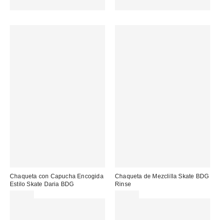
REFRESH
REFRESH
Chaqueta con Capucha Encogida
Chaqueta de Mezclilla Skate BDG
Estilo Skate Daria BDG
Rinse
95,00 €
89,00 €
Gasta 60€+ y llévate 15€
Gasta 60€+ y llévate 15€
MENOS. USA EL CÓDIGO:
MENOS. USA EL CÓDIGO:
REFRESH
REFRESH