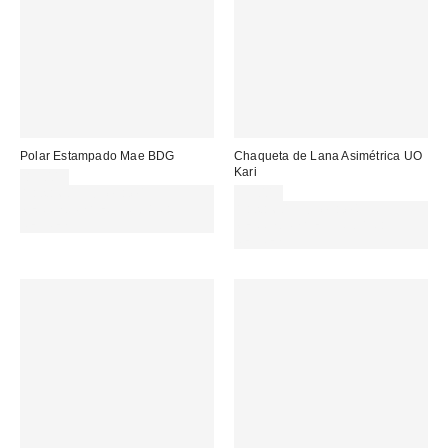
Polar Estampado Mae BDG
Chaqueta de Lana Asimétrica UO
Kari
85,00 €
Gasta 60€+ y llévate 15€
95,00 €
MENOS. USA EL CÓDIGO:
Gasta 60€+ y llévate 15€
REFRESH
MENOS. USA EL CÓDIGO:
REFRESH