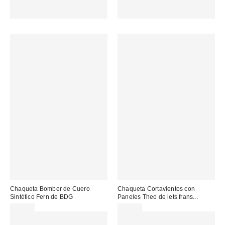
MENOS. USA EL CÓDIGO:
MENOS. USA EL CÓDIGO:
REFRESH
REFRESH
Chaqueta Bomber de Cuero
Chaqueta Cortavientos con
Sintético Fern de BDG
Paneles Theo de iets frans...
95,00 €
95,00 €
Gasta 60€+ y llévate 15€
Gasta 60€+ y llévate 15€
MENOS. USA EL CÓDIGO:
MENOS. USA EL CÓDIGO: