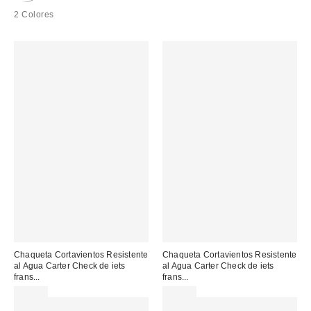
2 Colores
Chaqueta Cortavientos Resistente
Chaqueta Cortavientos Resistente
al Agua Carter Check de iets
al Agua Carter Check de iets
frans...
frans...
89,00 €
89,00 €
Gasta 60€+ y llévate 15€
Gasta 60€+ y llévate 15€