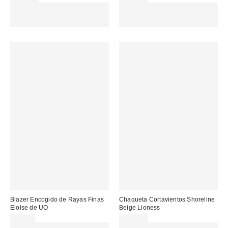
Gasta 60€+ y llévate 15€
Gasta 60€+ y llévate 15€
MENOS. USA EL CÓDIGO:
MENOS. USA EL CÓDIGO:
REFRESH
REFRESH
Blazer Encogido de Rayas Finas
Chaqueta Cortavientos Shoreline
Eloise de UO
Beige Lioness
69,00 €
104,00 €
Gasta 60€+ y llévate 15€
Gasta 60€+ y llévate 15€