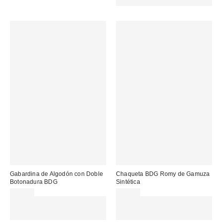
REFRESH
Gabardina de Algodón con Doble
Chaqueta BDG Romy de Gamuza
Botonadura BDG
Sintética
85,00 €
89,00 €
Gasta 60€+ y llévate 15€
Gasta 60€+ y llévate 15€
MENOS. USA EL CÓDIGO:
MENOS. USA EL CÓDIGO:
REFRESH
REFRESH