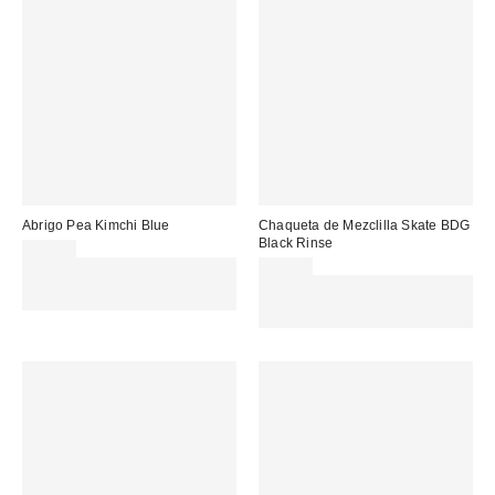
Abrigo Pea Kimchi Blue
Chaqueta de Mezclilla Skate BDG
Black Rinse
95,00 €
Gasta 60€+ y llévate 15€
95,00 €
MENOS. USA EL CÓDIGO:
Gasta 60€+ y llévate 15€
REFRESH
MENOS. USA EL CÓDIGO:
REFRESH