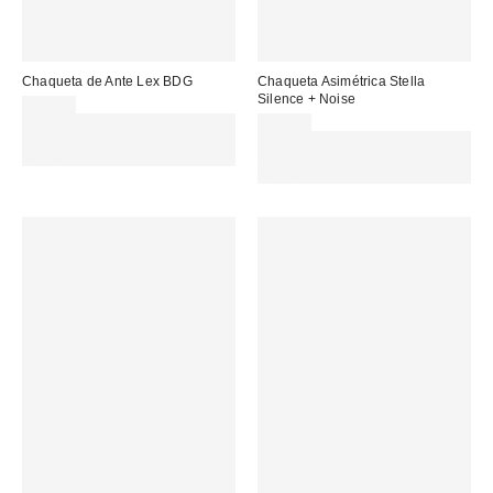
Chaqueta de Ante Lex BDG
Chaqueta Asimétrica Stella
Silence + Noise
99,00 €
Gasta 60€+ y llévate 15€
69,00 €
MENOS. USA EL CÓDIGO:
Gasta 60€+ y llévate 15€
REFRESH
MENOS. USA EL CÓDIGO:
REFRESH