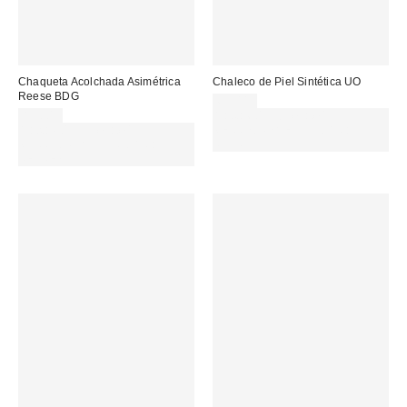
Chaqueta Acolchada Asimétrica
Chaleco de Piel Sintética UO
Reese BDG
69,00 €
85,00 €
Gasta 60€+ y llévate 15€
Gasta 60€+ y llévate 15€
MENOS. USA EL CÓDIGO:
MENOS. USA EL CÓDIGO:
REFRESH
REFRESH