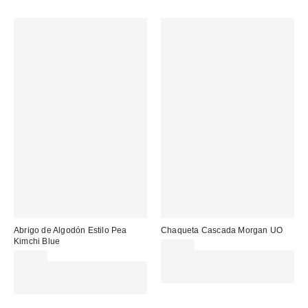
Abrigo de Algodón Estilo Pea
Chaqueta Cascada Morgan UO
Kimchi Blue
89,00 €
79,00 €
Gasta 60€+ y llévate 15€
Gasta 60€+ y llévate 15€
MENOS. USA EL CÓDIGO:
MENOS. USA EL CÓDIGO:
REFRESH
REFRESH