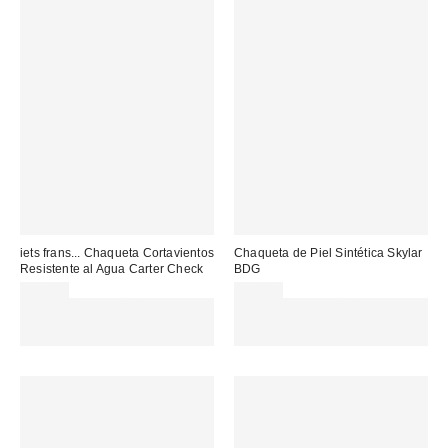
iets frans... Chaqueta Cortavientos
Chaqueta de Piel Sintética Skylar
Resistente al Agua Carter Check
BDG
89,00 €
85,00 €
Gasta 60€+ y llévate 15€
Gasta 60€+ y llévate 15€
MENOS. USA EL CÓDIGO:
MENOS. USA EL CÓDIGO:
REFRESH
REFRESH