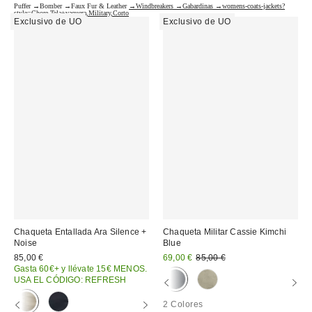
Puffer →
Bomber →
Faux Fur & Leather →
Windbreakers →
Gabardinas →
womens-coats-jackets?
style=Chore,Tela+vaquera,Military,Corto
Exclusivo de UO
Exclusivo de UO
Chaqueta Entallada Ara Silence +
Chaqueta Militar Cassie Kimchi
Noise
Blue
Precio
Precio
85,00 €
69,00 €
85,00 €
original:
rebajado:
Gasta 60€+ y llévate 15€ MENOS.
USA EL CÓDIGO: REFRESH
2 Colores