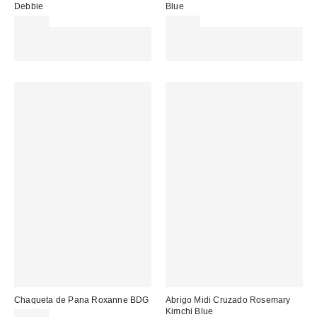
Debbie
Blue
65,00 €
69,00 €
Gasta 60€+ y llévate 15€
Gasta 60€+ y llévate 15€
MENOS. USA EL CÓDIGO:
MENOS. USA EL CÓDIGO:
REFRESH
REFRESH
Chaqueta de Pana Roxanne BDG
Abrigo Midi Cruzado Rosemary
Kimchi Blue
89,00 €