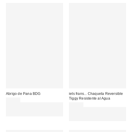
Abrigo de Pana BDG
iets frans... Chaqueta Reversible
Tiggy Resistente al Agua
79,00 €
Gasta 60€+ y llévate 15€
99,00 €
MENOS. USA EL CÓDIGO:
Gasta 60€+ y llévate 15€
REFRESH
MENOS. USA EL CÓDIGO:
REFRESH