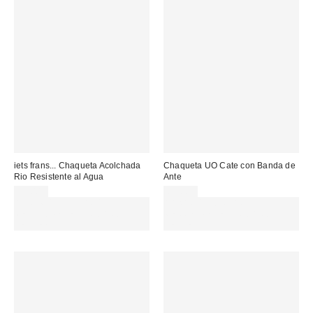
iets frans... Chaqueta Acolchada
Chaqueta UO Cate con Banda de
Rio Resistente al Agua
Ante
99,00 €
89,00 €
Gasta 60€+ y llévate 15€
Gasta 60€+ y llévate 15€
MENOS. USA EL CÓDIGO:
MENOS. USA EL CÓDIGO:
REFRESH
REFRESH