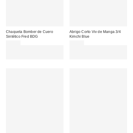
Chaqueta Bomber de Cuero
Abrigo Corto Viv de Manga 3/4
Sintético Fred BDG
Kimchi Blue
99,00 €
95,00 €
Gasta 60€+ y llévate 15€
Gasta 60€+ y llévate 15€
MENOS. USA EL CÓDIGO:
MENOS. USA EL CÓDIGO:
REFRESH
REFRESH