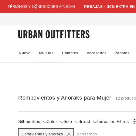
TÉRMINOS Y CONDICIONES APLICAN
REBAJAS • -30% EXTRA E
Nuevo
Mujeres
Hombres
Accesorios
Zapatos
Rompevientos y Anoraks para Mujer
12 product
Silhouettes
Color
Size
Brand
Todos los Filtros
Seleccionado
Cortavientos y anoraks
Borrar todo