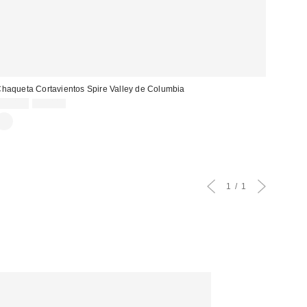
haqueta Cortavientos Spire Valley de Columbia
Precio
Precio
59,00 €
79,00 €
original:
rebajado:
1
1