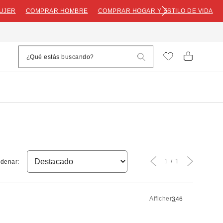
UJER
COMPRAR HOMBRE
COMPRAR HOGAR Y ESTILO DE VIDA
1
1
denar:
Afficher
3
4
6