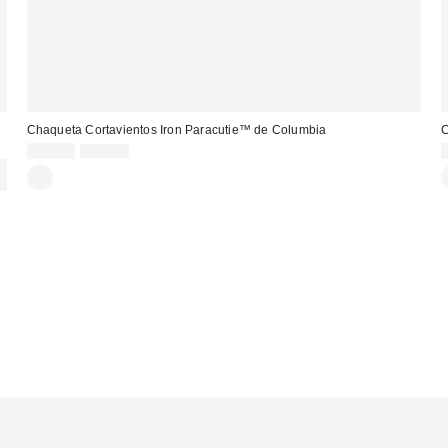
Chaqueta Cortavientos Iron Paracutie™ de Columbia
C
Precio
Precio
49,00 €
95,00 €
original:
rebajado: