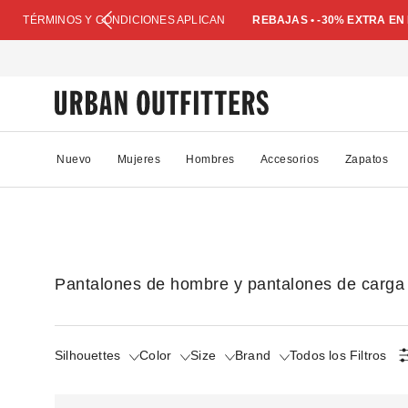
TÉRMINOS Y CONDICIONES APLICAN
REBAJAS • -30% EXTRA E
Nuevo
Mujeres
Hombres
Accesorios
Zapatos
Pantalones de hombre y pantalones de carga
Silhouettes
Color
Size
Brand
Todos los Filtros