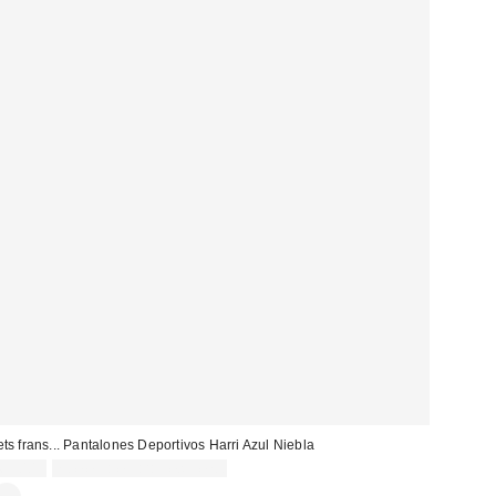
ets frans... Pantalones Deportivos Harri Azul Niebla
65,00 €
no elegible para descuento