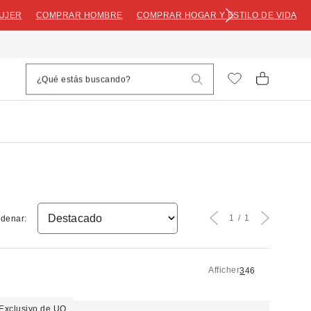
UJER
COMPRAR HOMBRE
COMPRAR HOGAR Y ESTILO DE VIDA
1
1
denar:
Afficher
3
4
6
Exclusivo de UO