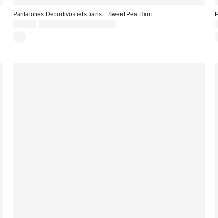
Pantalones Deportivos iets frans... Sweet Pea Harri
P
65,00 €
no elegible para descuento