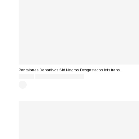
Pantalones Deportivos Sid Negros Desgastados iets frans...
79,00 €
no elegible para descuento