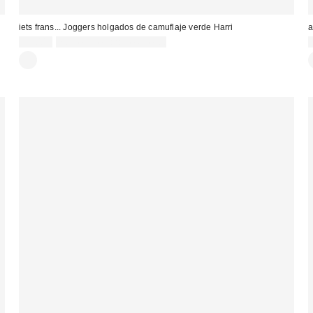
iets frans... Joggers holgados de camuflaje verde Harri
a
69,00 €
no elegible para descuento