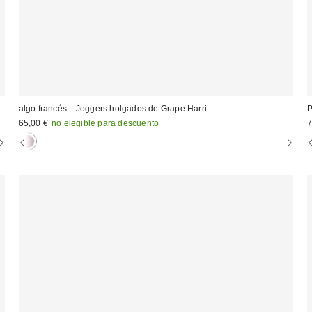
algo francés... Joggers holgados de Grape Harri
P
65,00 €
no elegible para descuento
7