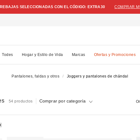
N REBAJAS SELECCIONADAS CON EL CÓDIGO: EXTRA30
COMPRAR M
Todes
Hogar y Estilo de Vida
Marcas
Ofertas y Promociones
Pantalones, faldas y otros
Joggers y pantalones de chándal
es
Comprar por categoría
54 productos
Or