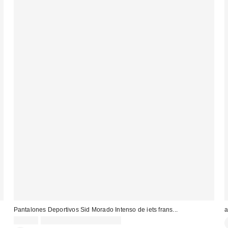
Pantalones Deportivos Sid Morado Intenso de iets frans...
a
79,00 €
no elegible para descuento