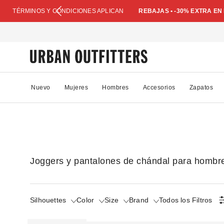
TÉRMINOS Y CONDICIONES APLICAN
REBAJAS • -30% EXTRA E
Nuevo
Mujeres
Hombres
Accesorios
Zapatos
Joggers y pantalones de chándal para hombr
Silhouettes
Color
Size
Brand
Todos los Filtros