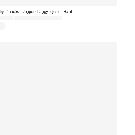
lgo francés... Joggers baggy rojos de Harri
65,00 €
no elegible para descuento