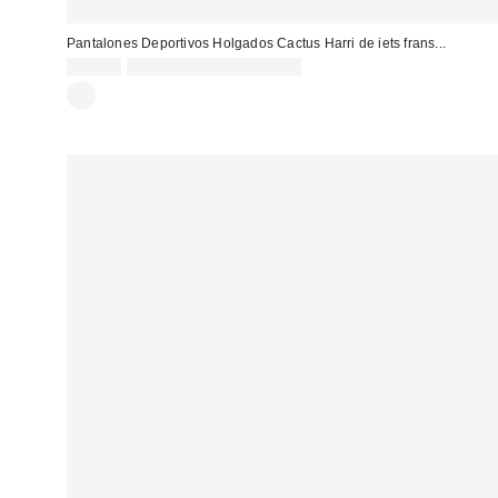
Pantalones Deportivos Holgados Cactus Harri de iets frans...
65,00 €
no elegible para descuento