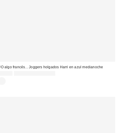
O algo francés... Joggers holgados Harri en azul medianoche
65,00 €
Not Eligible for Discount