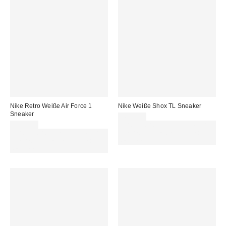
Nike Retro Weiße Air Force 1
Nike Weiße Shox TL Sneaker
Sneaker
169,99 €
119,99 €
Für 60 € shoppen & 15 € RABATT
Für 60 € shoppen & 15 € RABATT
sichern. NUTZE DEN CODE:
sichern. NUTZE DEN CODE:
REFRESH
REFRESH