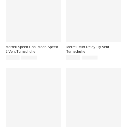
Merrell Speed Coal Moab Speed
Merrell Mint Relay Fly Vent
2 Vent Turnschuhe
Turnschuhe
Sale
Original
Sale
Original
99,00 €
130,00 €
85,00 €
100,00 €
Preis:
Preis:
Preis:
Preis: