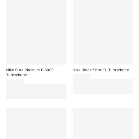
Nike Pure Platinum P-6000
Nike Beige Shox TL Turnschuhe
Turnschuhe
199,00 €
120,00 €
Für 60 € shoppen & 15 € RABATT
Für 60 € shoppen & 15 € RABATT
sichern. NUTZE DEN CODE:
sichern. NUTZE DEN CODE:
REFRESH
REFRESH