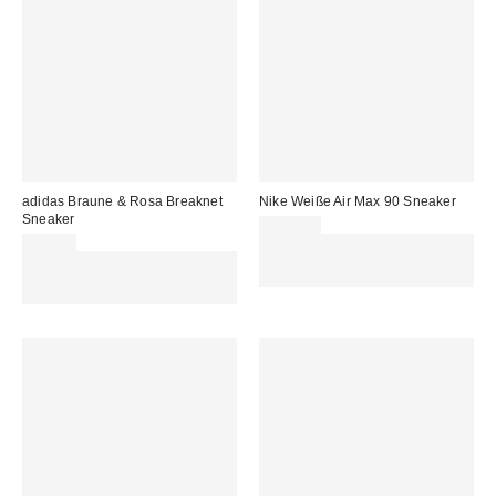
adidas Braune & Rosa Breaknet
Nike Weiße Air Max 90 Sneaker
Sneaker
149,99 €
69,00 €
Für 60 € shoppen & 15 € RABATT
Für 60 € shoppen & 15 € RABATT
sichern. NUTZE DEN CODE:
sichern. NUTZE DEN CODE:
REFRESH
REFRESH