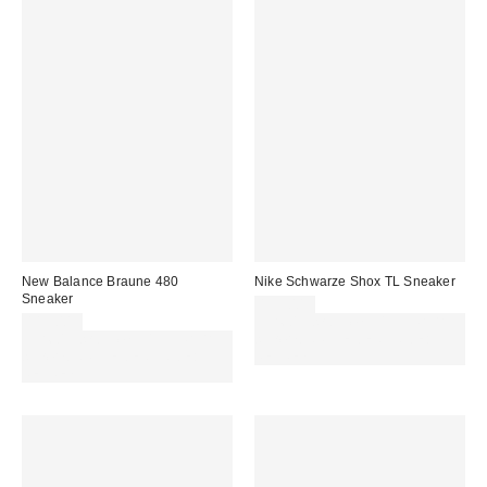
New Balance Braune 480
Nike Schwarze Shox TL Sneaker
Sneaker
199,00 €
119,00 €
Für 60 € shoppen & 15 € RABATT
Für 60 € shoppen & 15 € RABATT
sichern. NUTZE DEN CODE:
sichern. NUTZE DEN CODE:
REFRESH
REFRESH