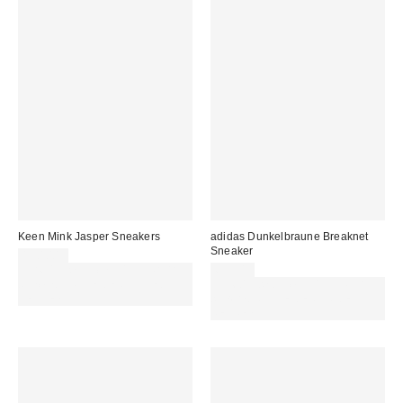
Keen Mink Jasper Sneakers
adidas Dunkelbraune Breaknet
Sneaker
130,00 €
Für 60 € shoppen & 15 € RABATT
65,00 €
sichern. NUTZE DEN CODE:
Für 60 € shoppen & 15 € RABATT
REFRESH
sichern. NUTZE DEN CODE:
REFRESH