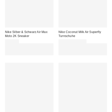
Nike Silber & Schwarz Air Max
Nike Coconut Milk Air Superfly
Moto 2K Sneaker
Turnschuhe
155,00 €
99,99 € – 115,00 €
Für 60 € shoppen & 15 € RABATT
Für 60 € shoppen & 15 € RABATT
sichern. NUTZE DEN CODE:
sichern. NUTZE DEN CODE:
REFRESH
REFRESH