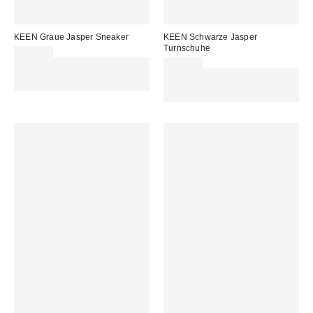
KEEN Graue Jasper Sneaker
KEEN Schwarze Jasper
Turnschuhe
169,00 €
Für 60 € shoppen & 15 € RABATT
169,00 €
sichern. NUTZE DEN CODE:
Für 60 € shoppen & 15 € RABATT
REFRESH
sichern. NUTZE DEN CODE:
REFRESH