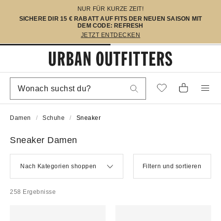
NUR FÜR KURZE ZEIT!
SICHERE DIR 15 € RABATT AUF FITS DER NEUEN SAISON MIT
DEM CODE: REFRESH
JETZT ENTDECKEN
Damen
Schuhe
Sneaker
Sneaker Damen
Nach Kategorien shoppen
Filtern und sortieren
258 Ergebnisse