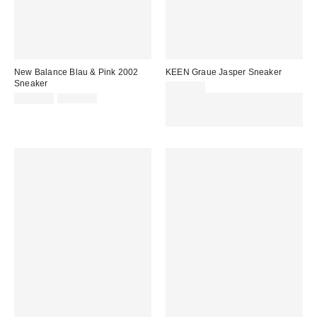
New Balance Blau & Pink 2002
KEEN Graue Jasper Sneaker
Sneaker
130,00 €
Sale
Original
135,00 €
169,00 €
Für 60 € shoppen & 15 € RABATT
Preis:
Preis:
sichern. NUTZE DEN CODE:
REFRESH