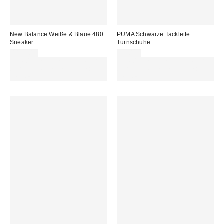
New Balance Weiße & Blaue 480
PUMA Schwarze Tacklette
Sneaker
Turnschuhe
115,00 €
75,00 €
Für 60 € shoppen & 15 € RABATT
Für 60 € shoppen & 15 € RABATT
sichern. NUTZE DEN CODE:
sichern. NUTZE DEN CODE:
REFRESH
REFRESH