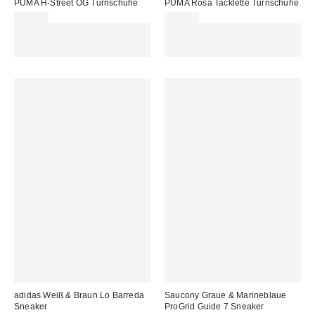
PUMA H-Street OG Turnschuhe
PUMA Rosa Tacklette Turnschuhe
90,00 €
75,00 €
Für 60 € shoppen & 15 € RABATT
Für 60 € shoppen & 15 € RABATT
sichern. NUTZE DEN CODE:
sichern. NUTZE DEN CODE:
REFRESH
REFRESH
adidas Weiß & Braun Lo Barreda
Saucony Graue & Marineblaue
Sneaker
ProGrid Guide 7 Sneaker