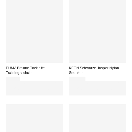
PUMA Braune Tacklette
KEEN Schwarze Jasper Nylon-
Trainingsschuhe
Sneaker
75,00 €
169,00 €
Für 60 € shoppen & 15 € RABATT
Für 60 € shoppen & 15 € RABATT
sichern. NUTZE DEN CODE:
sichern. NUTZE DEN CODE:
REFRESH
REFRESH