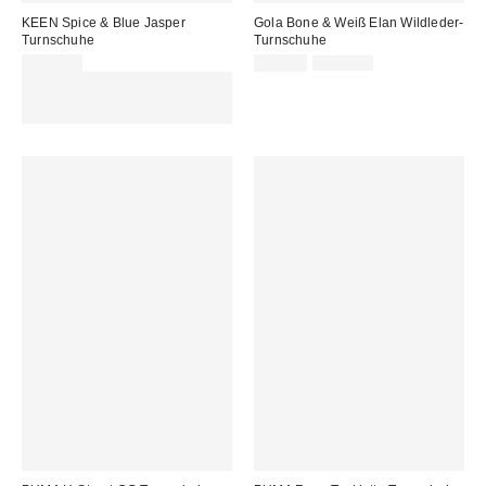
KEEN Spice & Blue Jasper
Gola Bone & Weiß Elan Wildleder-
Turnschuhe
Turnschuhe
Sale
Original
130,00 €
89,00 €
115,00 €
Preis:
Preis:
Für 60 € shoppen & 15 € RABATT
sichern. NUTZE DEN CODE:
REFRESH