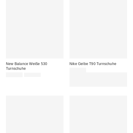
New Balance Weiße 530
Nike Gelbe T90 Turnschuhe
Turnschuhe
129,00 €
Sale
Original
115,00 €
120,00 €
Für 60 € shoppen & 15 € RABATT
Preis:
Preis:
sichern. NUTZE DEN CODE:
REFRESH