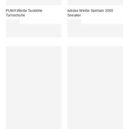
PUMA Weiße Tacklette
adidas Weiße Spiritain 2000
Turnschuhe
Sneaker
75,00 €
99,00 €
Für 60 € shoppen & 15 € RABATT
Für 60 € shoppen & 15 € RABATT
sichern. NUTZE DEN CODE:
sichern. NUTZE DEN CODE:
REFRESH
REFRESH