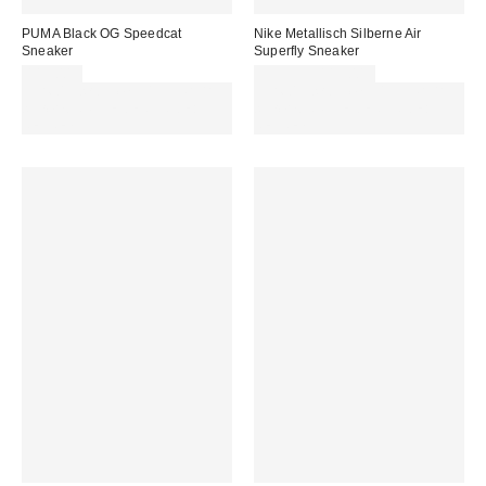
PUMA Black OG Speedcat
Nike Metallisch Silberne Air
Sneaker
Superfly Sneaker
115,00 €
99,99 € – 115,00 €
Für 60 € shoppen & 15 € RABATT
Für 60 € shoppen & 15 € RABATT
sichern. NUTZE DEN CODE:
sichern. NUTZE DEN CODE:
REFRESH
REFRESH