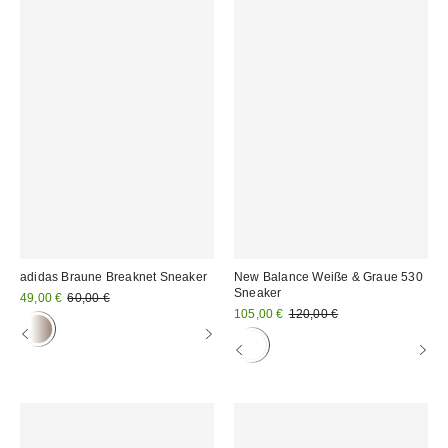
adidas Braune Breaknet Sneaker
New Balance Weiße & Graue 530
Sneaker
Sale
Original
49,00 €
60,00 €
Preis:
Preis:
Sale
Original
105,00 €
120,00 €
Preis:
Preis: