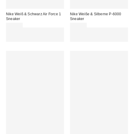
Nike Weiß & Schwarz Air Force 1
Nike Weiße & Silberne P-6000
Sneaker
Sneaker
139,00 €
139,00 €
Für 60 € shoppen & 15 € RABATT
Für 60 € shoppen & 15 € RABATT
sichern. NUTZE DEN CODE:
sichern. NUTZE DEN CODE:
REFRESH
REFRESH