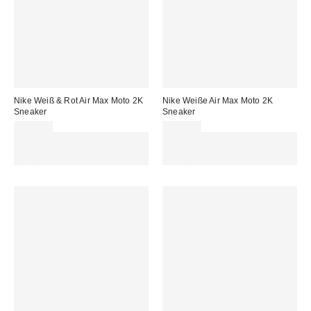
Nike Weiß & Rot Air Max Moto 2K
Nike Weiße Air Max Moto 2K
Sneaker
Sneaker
155,00 €
155,00 €
Für 60 € shoppen & 15 € RABATT
Für 60 € shoppen & 15 € RABATT
sichern. NUTZE DEN CODE:
sichern. NUTZE DEN CODE:
REFRESH
REFRESH