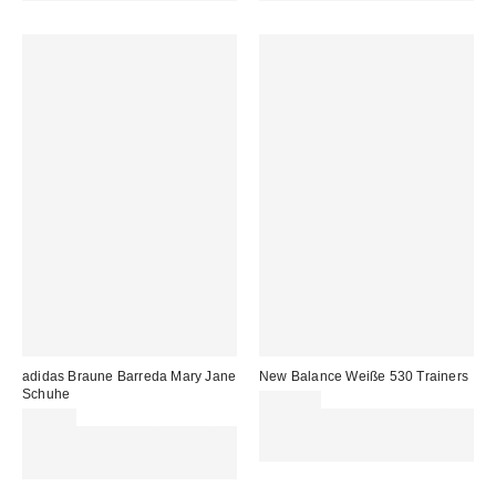
adidas Braune Barreda Mary Jane
New Balance Weiße 530 Trainers
Schuhe
139,00 €
69,00 €
Für 60 € shoppen & 15 € RABATT
Für 60 € shoppen & 15 € RABATT
sichern. NUTZE DEN CODE:
sichern. NUTZE DEN CODE:
REFRESH
REFRESH