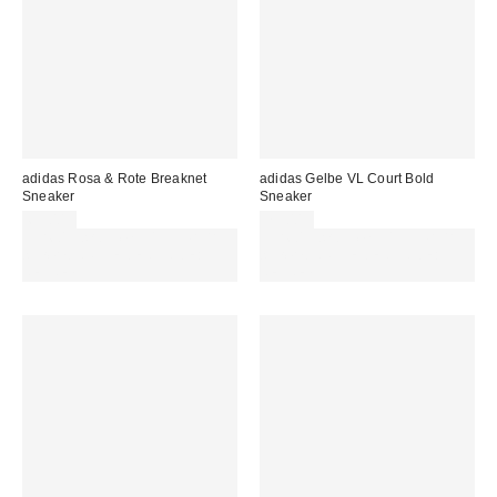
adidas Rosa & Rote Breaknet
adidas Gelbe VL Court Bold
Sneaker
Sneaker
69,00 €
75,00 €
Für 60 € shoppen & 15 € RABATT
Für 60 € shoppen & 15 € RABATT
sichern. NUTZE DEN CODE:
sichern. NUTZE DEN CODE:
REFRESH
REFRESH