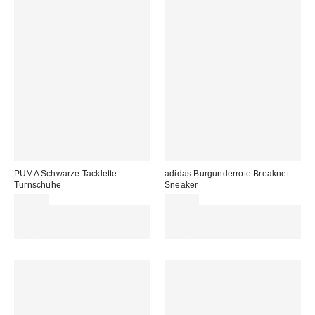
PUMA Schwarze Tacklette
adidas Burgunderrote Breaknet
Turnschuhe
Sneaker
75,00 €
69,00 €
Für 60 € shoppen & 15 € RABATT
Für 60 € shoppen & 15 € RABATT
sichern. NUTZE DEN CODE:
sichern. NUTZE DEN CODE:
REFRESH
REFRESH