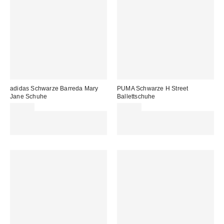
adidas Schwarze Barreda Mary
PUMA Schwarze H Street
Jane Schuhe
Ballettschuhe
69,00 €
90,00 €
Für 60 € shoppen & 15 € RABATT
Für 60 € shoppen & 15 € RABATT
sichern. NUTZE DEN CODE:
sichern. NUTZE DEN CODE:
REFRESH
REFRESH