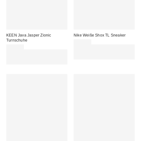
KEEN Java Jasper Zionic
Nike Weiße Shox TL Sneaker
Turnschuhe
199,00 €
170,00 €
Für 60 € shoppen & 15 € RABATT
Für 60 € shoppen & 15 € RABATT
sichern. NUTZE DEN CODE:
sichern. NUTZE DEN CODE:
REFRESH
REFRESH