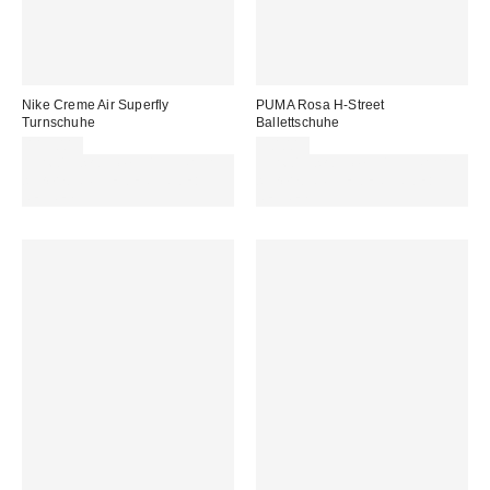
Nike Creme Air Superfly
PUMA Rosa H-Street
Turnschuhe
Ballettschuhe
115,00 €
90,00 €
Für 60 € shoppen & 15 € RABATT
Für 60 € shoppen & 15 € RABATT
sichern. NUTZE DEN CODE:
sichern. NUTZE DEN CODE:
REFRESH
REFRESH