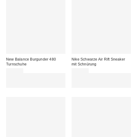
New Balance Burgunder 480
Nike Schwarze Air Rift Sneaker
Turnschuhe
mit Schnürung
119,00 €
155,00 €
Für 60 € shoppen & 15 € RABATT
Für 60 € shoppen & 15 € RABATT
sichern. NUTZE DEN CODE:
sichern. NUTZE DEN CODE:
REFRESH
REFRESH