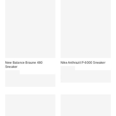
New Balance Braune 480
Nike Anthrazit P-6000 Sneaker
Sneaker
120,00 €
119,00 €
Für 60 € shoppen & 15 € RABATT
Für 60 € shoppen & 15 € RABATT
sichern. NUTZE DEN CODE:
sichern. NUTZE DEN CODE:
REFRESH
REFRESH