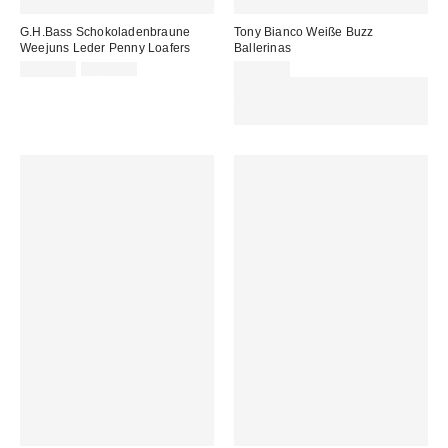
G.H.Bass Schokoladenbraune
Tony Bianco Weiße Buzz
Weejuns Leder Penny Loafers
Ballerinas
Sale
Original
159,00 €
180,00 €
169,00 €
Preis:
Preis:
Für 60 € shoppen & 15 € RABATT
sichern. NUTZE DEN CODE:
REFRESH