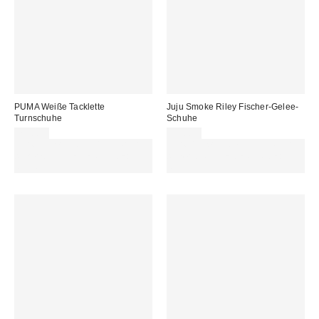
PUMA Weiße Tacklette
Juju Smoke Riley Fischer-Gelee-
Turnschuhe
Schuhe
75,00 €
25,00 €
Für 60 € shoppen & 15 € RABATT
Für 60 € shoppen & 15 € RABATT
sichern. NUTZE DEN CODE:
sichern. NUTZE DEN CODE:
REFRESH
REFRESH