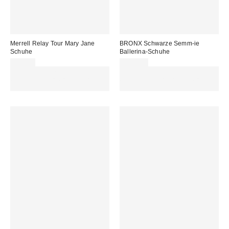
Merrell Relay Tour Mary Jane
BRONX Schwarze Semm-ie
Schuhe
Ballerina-Schuhe
85,00 €
100,00 €
Für 60 € shoppen & 15 € RABATT
Für 60 € shoppen & 15 € RABATT
sichern. NUTZE DEN CODE:
sichern. NUTZE DEN CODE:
REFRESH
REFRESH