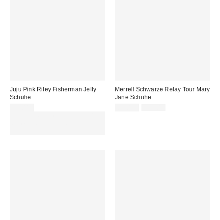
Juju Pink Riley Fisherman Jelly
Merrell Schwarze Relay Tour Mary
Schuhe
Jane Schuhe
Sale
Original
25,00 €
65,00 €
85,00 €
Preis:
Preis:
Für 60 € shoppen & 15 € RABATT
sichern. NUTZE DEN CODE:
REFRESH