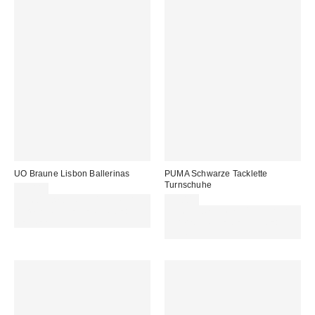
UO Braune Lisbon Ballerinas
PUMA Schwarze Tacklette
Turnschuhe
35,00 €
Für 60 € shoppen & 15 € RABATT
75,00 €
sichern. NUTZE DEN CODE:
Für 60 € shoppen & 15 € RABATT
REFRESH
sichern. NUTZE DEN CODE:
REFRESH