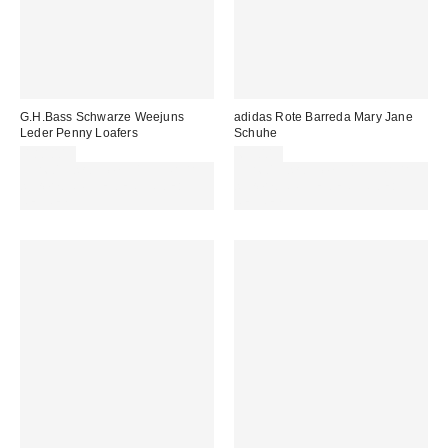
G.H.Bass Schwarze Weejuns
adidas Rote Barreda Mary Jane
Leder Penny Loafers
Schuhe
180,00 €
69,00 €
Für 60 € shoppen & 15 € RABATT
Für 60 € shoppen & 15 € RABATT
sichern. NUTZE DEN CODE:
sichern. NUTZE DEN CODE:
REFRESH
REFRESH