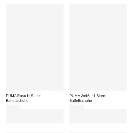
PUMA Rosa H-Street
PUMA Weiße H-Street
Ballettschuhe
Ballettschuhe
90,00 €
90,00 €
Für 60 € shoppen & 15 € RABATT
Für 60 € shoppen & 15 € RABATT
sichern. NUTZE DEN CODE:
sichern. NUTZE DEN CODE:
REFRESH
REFRESH