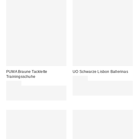
PUMA Braune Tacklette
UO Schwarze Lisbon Ballerinas
Trainingsschuhe
35,00 €
75,00 €
Für 60 € shoppen & 15 € RABATT
Für 60 € shoppen & 15 € RABATT
sichern. NUTZE DEN CODE:
sichern. NUTZE DEN CODE:
REFRESH
REFRESH