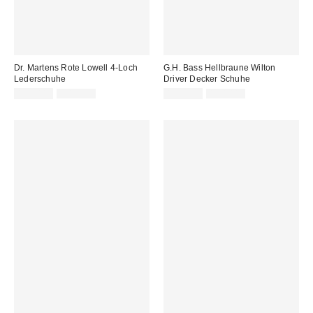
Dr. Martens Rote Lowell 4-Loch
G.H. Bass Hellbraune Wilton
Lederschuhe
Driver Decker Schuhe
Sale
Original
Sale
Original
159,00 €
200,00 €
135,00 €
150,00 €
Preis:
Preis:
Preis:
Preis: