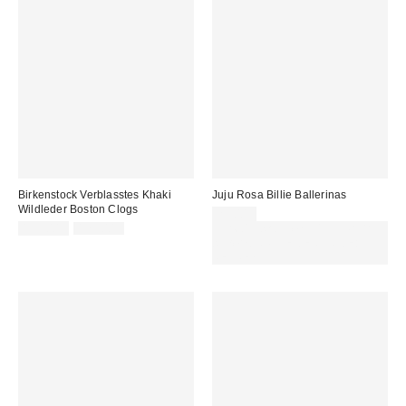
Birkenstock Verblasstes Khaki
Juju Rosa Billie Ballerinas
Wildleder Boston Clogs
25,00 €
Sale
Original
159,00 €
179,00 €
Für 60 € shoppen & 15 € RABATT
Preis:
Preis:
sichern. NUTZE DEN CODE:
REFRESH