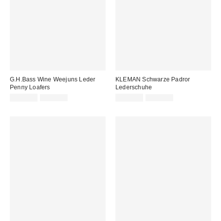
G.H.Bass Wine Weejuns Leder
KLEMAN Schwarze Padror
Penny Loafers
Lederschuhe
Sale
Original
Sale
Original
159,00 €
180,00 €
135,00 €
170,00 €
Preis:
Preis:
Preis:
Preis: