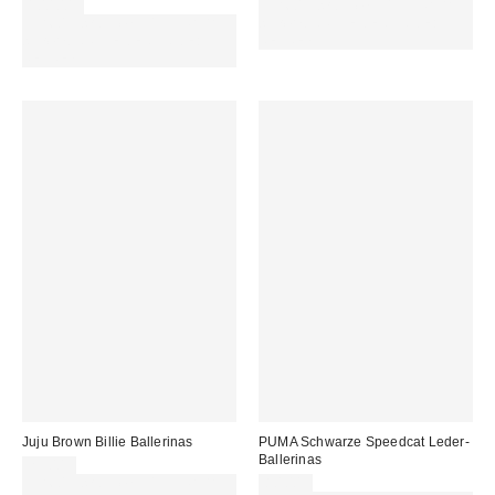
100,00 €
Für 60 € shoppen & 15 € RABATT
Für 60 € shoppen & 15 € RABATT
sichern. NUTZE DEN CODE:
sichern. NUTZE DEN CODE:
REFRESH
REFRESH
Juju Brown Billie Ballerinas
PUMA Schwarze Speedcat Leder-
Ballerinas
25,00 €
Für 60 € shoppen & 15 € RABATT
80,00 €