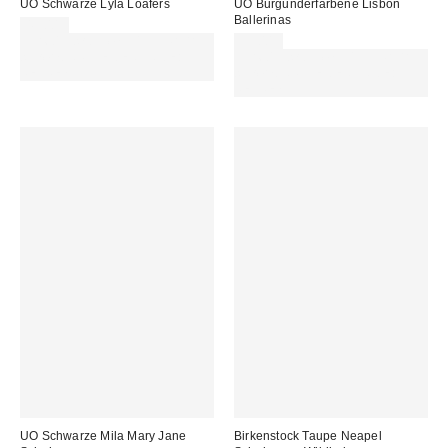
UO Schwarze Lyla Loafers
UO Burgunderfarbene Lisbon
Ballerinas
45,00 €
Für 60 € shoppen & 15 € RABATT
35,00 €
sichern. NUTZE DEN CODE:
Für 60 € shoppen & 15 € RABATT
REFRESH
sichern. NUTZE DEN CODE:
REFRESH
UO Schwarze Mila Mary Jane
Birkenstock Taupe Neapel