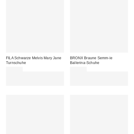
FILA Schwarze Melvis Mary Jane
BRONX Braune Semm-ie
Turnschuhe
Ballerina-Schuhe
100,00 €
100,00 €
Für 60 € shoppen & 15 € RABATT
Für 60 € shoppen & 15 € RABATT
sichern. NUTZE DEN CODE:
sichern. NUTZE DEN CODE:
REFRESH
REFRESH