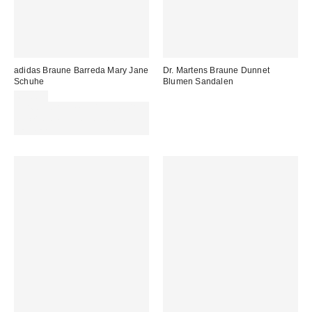
adidas Braune Barreda Mary Jane
Dr. Martens Braune Dunnet
Schuhe
Blumen Sandalen
69,00 €
Für 60 € shoppen & 15 € RABATT
sichern. NUTZE DEN CODE:
REFRESH