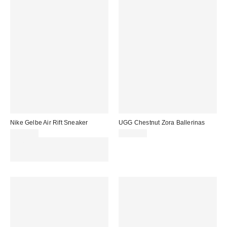
Nike Gelbe Air Rift Sneaker
UGG Chestnut Zora Ballerinas
155,00 €
154,95 €
Für 60 € shoppen & 15 € RABATT
sichern. NUTZE DEN CODE:
REFRESH