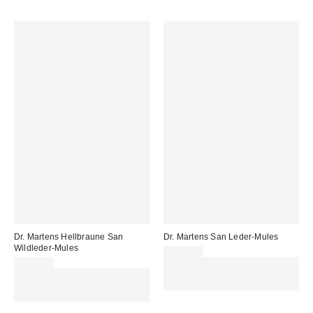
Dr. Martens Hellbraune San
Dr. Martens San Leder-Mules
Wildleder-Mules
170,00 €
170,00 €
Für 60 € shoppen & 15 € RABATT
Für 60 € shoppen & 15 € RABATT
sichern. NUTZE DEN CODE:
sichern. NUTZE DEN CODE:
REFRESH
REFRESH