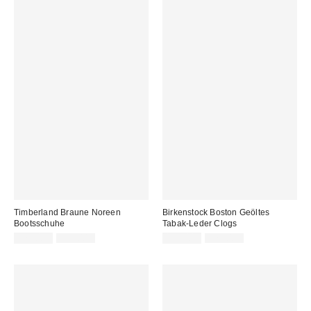
Timberland Braune Noreen
Birkenstock Boston Geöltes
Bootsschuhe
Tabak-Leder Clogs
Sale
Original
Sale
Original
179,00 €
229,00 €
139,00 €
179,00 €
Preis:
Preis:
Preis:
Preis: