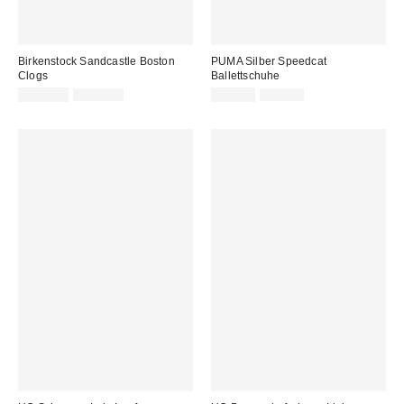
Birkenstock Sandcastle Boston
PUMA Silber Speedcat
Clogs
Ballettschuhe
Sale
Original
Sale
Original
149,00 €
179,00 €
69,00 €
80,00 €
Preis:
Preis:
Preis:
Preis: