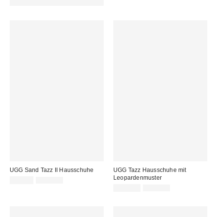
REFRESH
UGG Sand Tazz II Hausschuhe
UGG Tazz Hausschuhe mit
Leopardenmuster
Sale
Original
99,00 €
159,00 €
Preis:
Preis:
Sale
Original
105,00 €
175,00 €
Preis:
Preis: