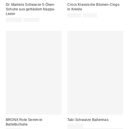
Dr. Martens Schwarze 5-Ösen-
Crocs Klassische Blumen-Clogs
Schuhe aus gefrästem Nappa-
in Kreide
Leder
Sale
Original
39,00 €
55,00 €
Preis:
Sale
Original
Preis:
149,00 €
170,00 €
Preis:
Preis:
BRONX Rote Semm-ie
Tabi Schwarze Ballerinas
Ballettschuhe
160,00 €