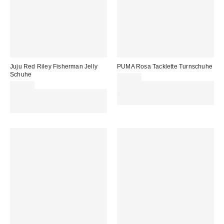
Juju Red Riley Fisherman Jelly
PUMA Rosa Tacklette Turnschuhe
Schuhe
75,00 €
25,00 €
Für 60 € shoppen & 15 € RABATT
Für 60 € shoppen & 15 € RABATT
sichern. NUTZE DEN CODE:
sichern. NUTZE DEN CODE:
REFRESH
REFRESH