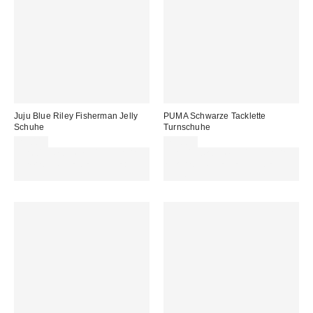
Juju Blue Riley Fisherman Jelly
PUMA Schwarze Tacklette
Schuhe
Turnschuhe
25,00 €
75,00 €
Für 60 € shoppen & 15 € RABATT
Für 60 € shoppen & 15 € RABATT
sichern. NUTZE DEN CODE:
sichern. NUTZE DEN CODE:
REFRESH
REFRESH