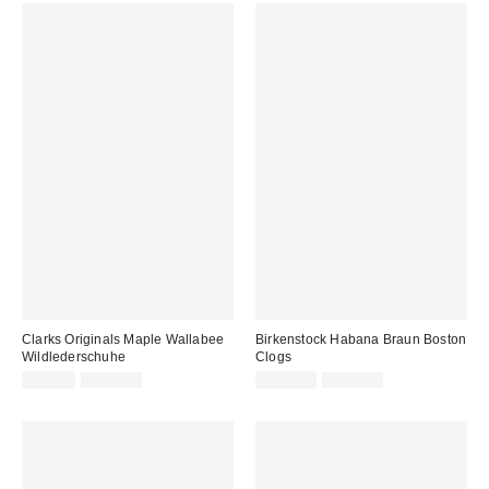
Clarks Originals Maple Wallabee
Birkenstock Habana Braun Boston
Wildlederschuhe
Clogs
Sale
Original
Sale
Original
99,00 €
125,00 €
135,00 €
150,00 €
Preis:
Preis:
Preis:
Preis: