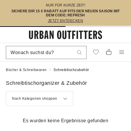
NUR FÜR KURZE ZEIT!
SICHERE DIR 15 € RABATT AUF FITS DER NEUEN SAISON MIT
DEM CODE: REFRESH
JETZT ENTDECKEN
Bücher & Schreibwaren
Schreibtischzubehör
Schreibtischorganizer & Zubehör
Nach Kategorien shoppen
Es wurden keine Ergebnisse gefunden