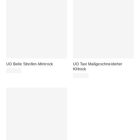
UO Belle Streifen-Minirock
UO Tavi Maßgeschneiderter
Kiltrock
39,00 €
55,00 €