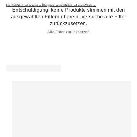
Grafik-T-Shirt →
Lockeres →
Übergröße →
Sportliches →
Herren-Weste →
Entschuldigung, keine Produkte stimmen mit den
ausgewählten Filtern überein. Versuche alle Filter
zurückzusetzen.
Alle Filter zurücksetzen