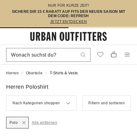
NUR FÜR KURZE ZEIT!
SICHERE DIR 15 € RABATT AUF FITS DER NEUEN SAISON MIT
DEM CODE: REFRESH
JETZT ENTDECKEN
Herren
Oberteile
T-Shirts & Vests
Herren Poloshirt
Nach Kategorien shoppen
Filtern und sortieren
Polo
Alle entfernen