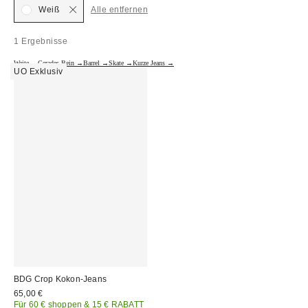
Weiß
Alle entfernen
1 Ergebnisse
Weite →
Gerades Bein →
Barrel →
Skate →
Kurze Jeans →
UO Exklusiv
BDG Crop Kokon-Jeans
65,00 €
Für 60 € shoppen & 15 € RABATT