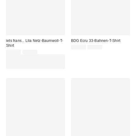
iets frans... Lila Netz-Baumwoll-T-
BDG Ecru 33-Bahnen-T-Shirt
Shirt
Sale
Original
25,00 €
45,00 €
Preis:
Sale
Original
Preis:
22,00 €
45,00 €
Preis:
Preis:
ZUSÄTZLICH 30 % RABATT AUF
AUSGEWÄHLTEN SALE : NUTZE
DEN CODE: EXTRA30