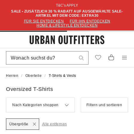
T&C's APPLY
SALE • ZUSÄTZLICH 30 % RABATT AUF AUSGEWÄHLTE SALE-
ARTIKEL MIT DEM CODE: EXTRA30
FÜR SIE ENTDECKEN
FÜR IHN ENTDECKEN
HOME & LIFESTYLE ENTDECKEN
Herren
Oberteile
T-Shirts & Vests
Oversized T-Shirts
Nach Kategorien shoppen
Filtern und sortieren
Übergröße
Alle entfernen