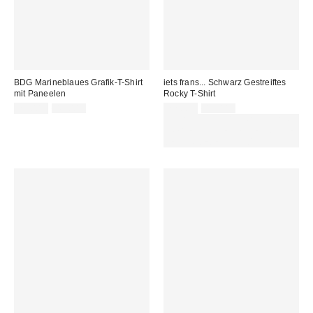
BDG Marineblaues Grafik-T-Shirt
iets frans... Schwarz Gestreiftes
mit Paneelen
Rocky T-Shirt
Sale
Original
Sale
Original
22,00 €
45,00 €
22,00 €
45,00 €
Preis:
Preis:
Preis:
Preis:
ZUSÄTZLICH 30 % RABATT AUF
AUSGEWÄHLTEN SALE : NUTZE
DEN CODE: EXTRA30