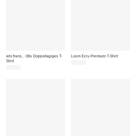
iets frans... Otis Doppellagiges T-
Loom Ecru Premium T-Shirt
Shirt
32,00 €
49,00 €