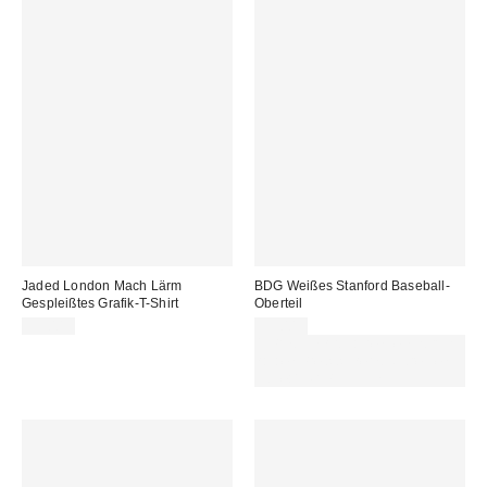
Jaded London Mach Lärm
BDG Weißes Stanford Baseball-
Gespleißtes Grafik-T-Shirt
Oberteil
55,00 €
55,00 €
1 Print-T-Shirt kaufen, ein 2. zum
halben Preis sichern. Nutze den
Code: GRAPHICFITS