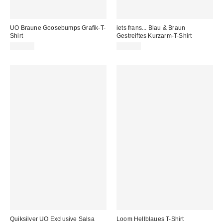
UO Braune Goosebumps Grafik-T-
iets frans... Blau & Braun
Shirt
Gestreiftes Kurzarm-T-Shirt
35,00 €
45,00 €
Quiksilver UO Exclusive Salsa
Loom Hellblaues T-Shirt