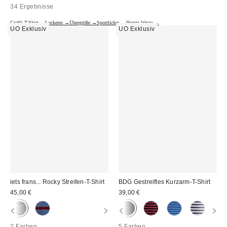
34 Ergebnisse
Grafik-T-Shirt →
Lockeres →
Übergröße →
Sportliches →
Herren-Weste →
UO Exklusiv
UO Exklusiv
iets frans... Rocky Streifen-T-Shirt
BDG Gestreiftes Kurzarm-T-Shirt
45,00 €
39,00 €
2 Farben
5 Farben