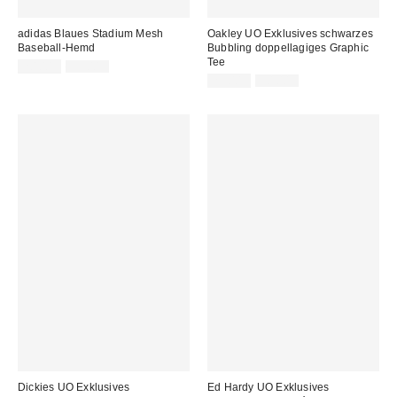
adidas Blaues Stadium Mesh
Oakley UO Exklusives schwarzes
Baseball-Hemd
Bubbling doppellagiges Graphic
Tee
Sale
Original
20,00 €
55,00 €
Preis:
Preis:
Sale
Original
29,00 €
50,00 €
Preis:
Preis:
Dickies UO Exklusives
Ed Hardy UO Exklusives