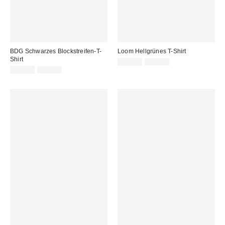
BDG Schwarzes Blockstreifen-T-
Loom Hellgrünes T-Shirt
Shirt
Sale
Original
15,00 €
32,00 €
Preis:
Sale
Original
Preis:
22,00 €
45,00 €
Preis:
Preis: