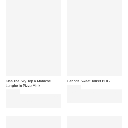
Kiss The Sky Top a Maniche
Canotta Sweet Talker BDG
Lunghe in Pizzo Mink
49,00 €
40,00 €
Spendi almeno 60 € per ottenere
Spendi almeno 60 € per ottenere
15 € DI SCONTO. USA IL
15 € DI SCONTO. USA IL
CODICE: REFRESH
CODICE: REFRESH