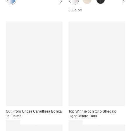
3 Colori
Out From Under Canottiera Bonita
Top Winnie con Orlo Stregato
Je T'aime
Light Before Dark
32,00 €
65,00 €
Spendi almeno 60 € per ottenere
Spendi almeno 60 € per ottenere