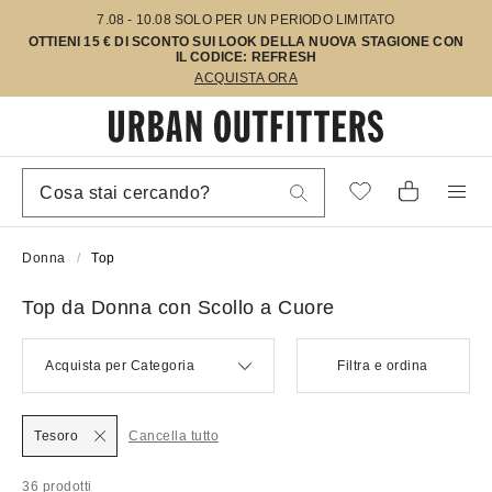
7.08 - 10.08 SOLO PER UN PERIODO LIMITATO
OTTIENI 15 € DI SCONTO SUI LOOK DELLA NUOVA STAGIONE CON
IL CODICE: REFRESH
ACQUISTA ORA
Donna
Top
Top da Donna con Scollo a Cuore
Acquista per Categoria
Filtra e ordina
Tesoro
Cancella tutto
36 prodotti