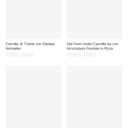
Canotta Je T'aime con Stampa
Out From Under Canotta Ivy con
Animalier
Arricciatura Frontale in Pizzo
Prezzo
Prezzo
Prezzo
Prezzo
15,00 €
32,00 €
20,00 €
39,00 €
originale:
originale:
di
di
vendita:
vendita: