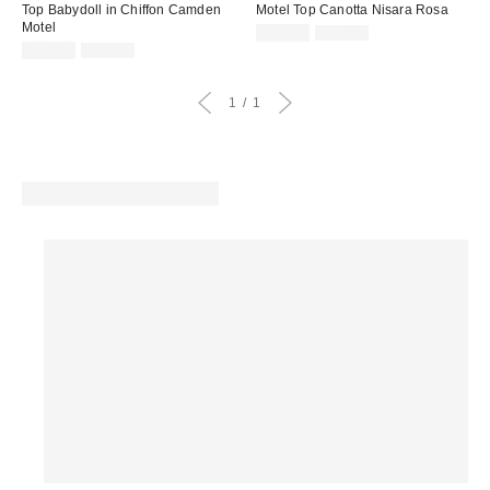
Top Babydoll in Chiffon Camden
Motel Top Canotta Nisara Rosa
Motel
Prezzo
Prezzo
22,00 €
39,00 €
originale:
Prezzo
Prezzo
di
19,00 €
39,00 €
originale:
di
vendita:
vendita:
1
1