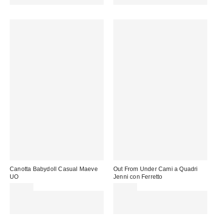
CODICE: REFRESH
CODICE: REFRESH
Canotta Babydoll Casual Maeve
Out From Under Cami a Quadri
UO
Jenni con Ferretto
35,00 €
49,00 €
Spendi almeno 60 € per ottenere
Spendi almeno 60 € per ottenere
15 € DI SCONTO. USA IL
15 € DI SCONTO. USA IL
CODICE: REFRESH
CODICE: REFRESH