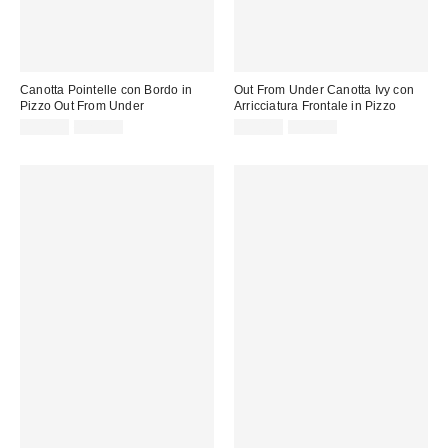
Canotta Pointelle con Bordo in
Out From Under Canotta Ivy con
Pizzo Out From Under
Arricciatura Frontale in Pizzo
Prezzo
Prezzo
Prezzo
Prezzo
13,00 €
32,00 €
19,00 €
39,00 €
originale:
originale:
di
di
vendita:
vendita: