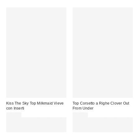
Kiss The Sky Top Milkmaid Vieve
Top Corsetto a Righe Clover Out
con Inserti
From Under
34,00 €
49,00 €
Spendi almeno 60 € per ottenere
Spendi almeno 60 € per ottenere
15 € DI SCONTO. USA IL
15 € DI SCONTO. USA IL
CODICE: REFRESH
CODICE: REFRESH