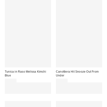
Tunica in Raso Melissa Kimchi
Canottiera Hit Snooze Out From
Blue
Under
69,00 €
35,00 €
Spendi almeno 60 € per ottenere
Spendi almeno 60 € per ottenere
15 € DI SCONTO. USA IL
15 € DI SCONTO. USA IL
CODICE: REFRESH
CODICE: REFRESH