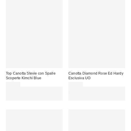
Top Canotta Stevie con Spalle
Canotta Diamond Rose Ed Hardy
Scoperte Kimchi Blue
Esclusiva UO
49,00 €
41,00 €
Spendi almeno 60 € per ottenere
Spendi almeno 60 € per ottenere
15 € DI SCONTO. USA IL
15 € DI SCONTO. USA IL
CODICE: REFRESH
CODICE: REFRESH