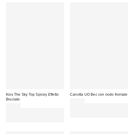
Kiss The Sky Top Spicey Effetto
Canotta UO Bec con nodo frontale
Bruciato
29,00 €
38,00 €
Spendi almeno 60 € per ottenere
Spendi almeno 60 € per ottenere
15 € DI SCONTO. USA IL
15 € DI SCONTO. USA IL
CODICE: REFRESH
CODICE: REFRESH