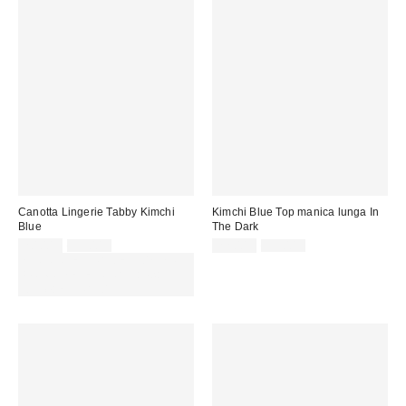
Canotta Lingerie Tabby Kimchi
Kimchi Blue Top manica lunga In
Blue
The Dark
Prezzo
Prezzo
Prezzo
Prezzo
20,00 €
55,00 €
22,00 €
39,00 €
originale:
originale:
di
di
SCONTO EXTRA DEL 30% SU
vendita:
vendita:
PROMO SELEZIONATI : Usa il
codice: EXTRA30