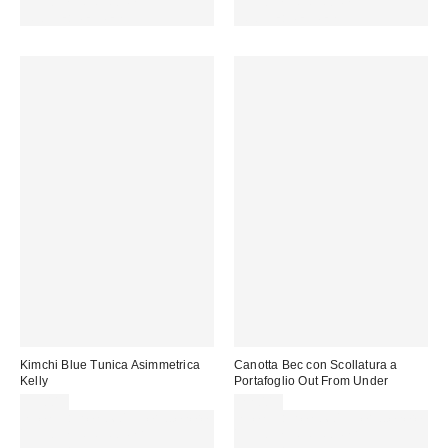
15 € DI SCONTO. USA IL
15 € DI SCONTO. USA IL
CODICE: REFRESH
CODICE: REFRESH
Kimchi Blue Tunica Asimmetrica
Canotta Bec con Scollatura a
Kelly
Portafoglio Out From Under
39,00 €
22,00 €
Spendi almeno 60 € per ottenere
Spendi almeno 60 € per ottenere
15 € DI SCONTO. USA IL
15 € DI SCONTO. USA IL