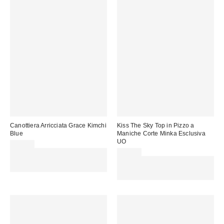
Canottiera Arricciata Grace Kimchi
Kiss The Sky Top in Pizzo a
Blue
Maniche Corte Minka Esclusiva
UO
39,00 €
Spendi almeno 60 € per ottenere
36,00 €
15 € DI SCONTO. USA IL
Spendi almeno 60 € per ottenere
CODICE: REFRESH
15 € DI SCONTO. USA IL
CODICE: REFRESH