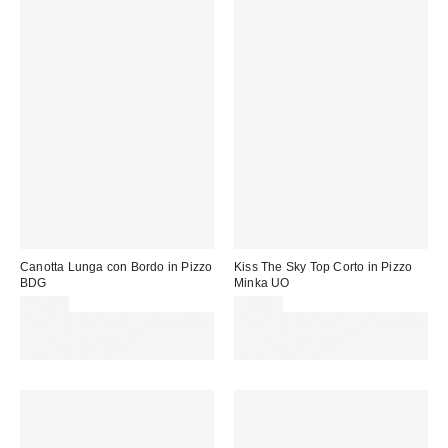
Canotta Lunga con Bordo in Pizzo
Kiss The Sky Top Corto in Pizzo
BDG
Minka UO
22,00 €
38,00 €
Spendi almeno 60 € per ottenere
Spendi almeno 60 € per ottenere
15 € DI SCONTO. USA IL
15 € DI SCONTO. USA IL
CODICE: REFRESH
CODICE: REFRESH