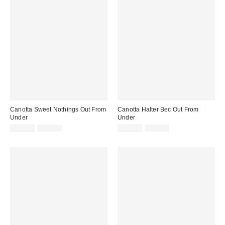
Canotta Sweet Nothings Out From
Canotta Halter Bec Out From
Under
Under
Prezzo
Prezzo
Prezzo
Prezzo
25,00 €
39,00 €
14,00 €
29,00 €
originale:
originale:
di
di
vendita:
vendita: