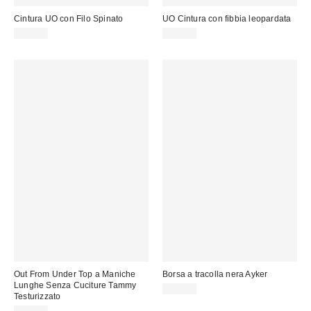
Cintura UO con Filo Spinato
UO Cintura con fibbia leopardata
29,00 €
29,00 €
Out From Under Top a Maniche
Borsa a tracolla nera Ayker
Lunghe Senza Cuciture Tammy
35,00 €
Testurizzato
35,00 €