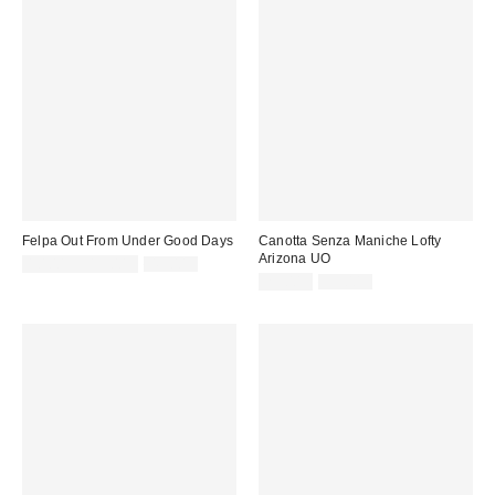
Felpa Out From Under Good Days
Canotta Senza Maniche Lofty
Arizona UO
Prezzo
Prezzo
10,00 € – 15,00 €
45,00 €
originale:
di
Prezzo
Prezzo
25,00 €
39,00 €
originale:
vendita:
di
vendita: