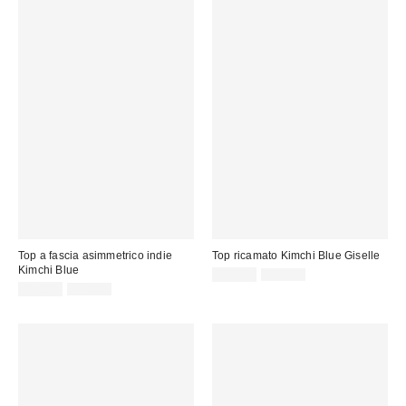
Top a fascia asimmetrico indie
Top ricamato Kimchi Blue Giselle
Kimchi Blue
Prezzo
Prezzo
14,00 €
39,00 €
originale:
Prezzo
Prezzo
di
15,00 €
39,00 €
originale:
di
vendita:
vendita: