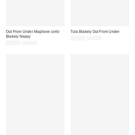
Out From Under Maglione corto
Tuta Blakely Out From Under
Blakely Neppy
Prezzo
Prezzo
13,00 €
45,00 €
originale:
Prezzo
Prezzo
di
29,00 €
45,00 €
originale:
di
vendita:
vendita: