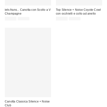
iets frans... Canotta con Scollo a V
Top Silence + Noise Coyote Cowl
Champagne
con occhielli e collo ad anello
Prezzo
Prezzo
Prezzo
Prezzo
15,00 €
39,00 €
25,00 €
45,00 €
originale:
originale:
di
di
vendita:
vendita:
Canotta Classica Silence + Noise
Club