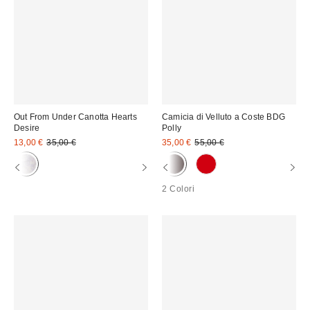
Out From Under Canotta Hearts
Camicia di Velluto a Coste BDG
Desire
Polly
Prezzo
Prezzo
Prezzo
Prezzo
13,00 €
35,00 €
35,00 €
55,00 €
originale:
originale:
di
di
vendita:
vendita:
2 Colori