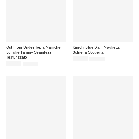
Out From Under Top a Maniche
Kimchi Blue Dani Maglietta
Lunghe Tammy Seamless
Schiena Scoperta
Testurizzato
Prezzo
Prezzo
12,00 €
32,00 €
originale:
Prezzo
Prezzo
di
20,00 €
35,00 €
originale:
di
vendita:
vendita: