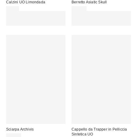
Calzini UO Limondada
Berretto Asiatic Skull
9,00 €
25,00 €
Spendi almeno 60 € per ottenere
Spendi almeno 60 € per ottenere
15 € DI SCONTO. USA IL
15 € DI SCONTO. USA IL
CODICE: REFRESH
CODICE: REFRESH
Sciarpa Archivis
Cappello da Trapper in Pelliccia
Sintetica UO
29,00 €