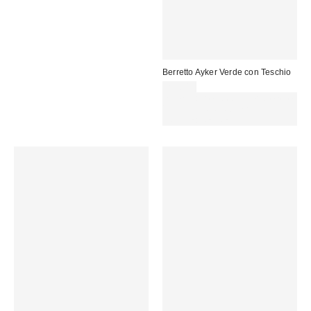
Berretto Ayker Verde con Teschio
25,00 €
Spendi almeno 60 € per ottenere
15 € DI SCONTO. USA IL
CODICE: REFRESH