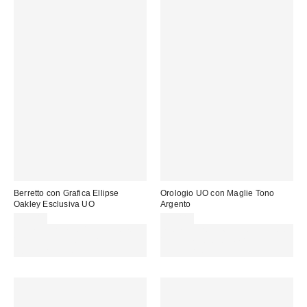
Berretto con Grafica Ellipse
Orologio UO con Maglie Tono
Oakley Esclusiva UO
Argento
35,00 €
45,00 €
Spendi almeno 60 € per ottenere
Spendi almeno 60 € per ottenere
15 € DI SCONTO. USA IL
15 € DI SCONTO. USA IL
CODICE: REFRESH
CODICE: REFRESH