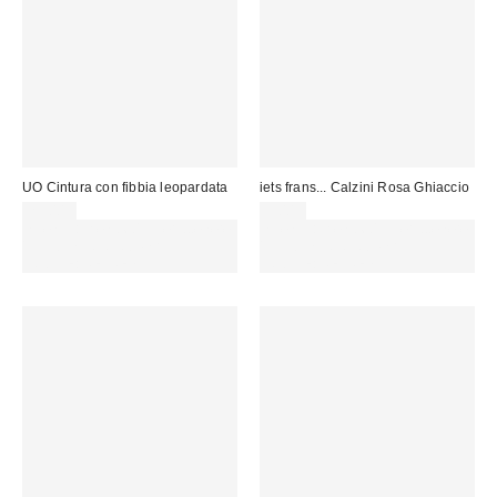
UO Cintura con fibbia leopardata
iets frans... Calzini Rosa Ghiaccio
29,00 €
9,00 €
Spendi almeno 60 € per ottenere
Spendi almeno 60 € per ottenere
15 € DI SCONTO. USA IL
15 € DI SCONTO. USA IL
CODICE: REFRESH
CODICE: REFRESH