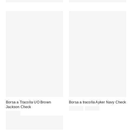
CODICE: REFRESH
CODICE: REFRESH
Borsa a Tracolla UO Brown
Borsa a tracolla Ayker Navy Check
Jackson Check
Prezzo
Prezzo
32,00 €
45,00 €
originale:
di
39,00 €
vendita:
Spendi almeno 60 € per ottenere
15 € DI SCONTO. USA IL
CODICE: REFRESH