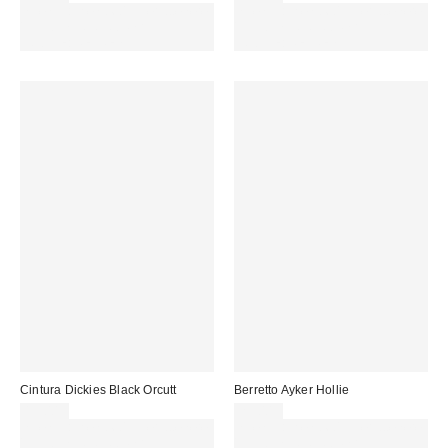
Spendi almeno 60 € per ottenere
Spendi almeno 60 € per ottenere
15 € DI SCONTO. USA IL
15 € DI SCONTO. USA IL
CODICE: REFRESH
CODICE: REFRESH
Cintura Dickies Black Orcutt
Berretto Ayker Hollie
19,00 €
29,00 €
Spendi almeno 60 € per ottenere
Spendi almeno 60 € per ottenere
15 € DI SCONTO. USA IL
15 € DI SCONTO. USA IL