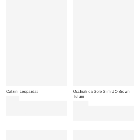
Calzini Leopardati
Occhiali da Sole Slim UO Brown
Tulum
9,00 €
Spendi almeno 60 € per ottenere
29,00 €
15 € DI SCONTO. USA IL
Spendi almeno 60 € per ottenere
CODICE: REFRESH
15 € DI SCONTO. USA IL
CODICE: REFRESH