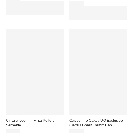
Spendi almeno 60 € per ottenere
35,00 €
15 € DI SCONTO. USA IL
Spendi almeno 60 € per ottenere
CODICE: REFRESH
15 € DI SCONTO. USA IL
CODICE: REFRESH
Cintura Loom in Finta Pelle di
Cappellino Oakey UO Exclusive
Serpente
Cactus Green Remix Dap
29,00 €
40,00 €