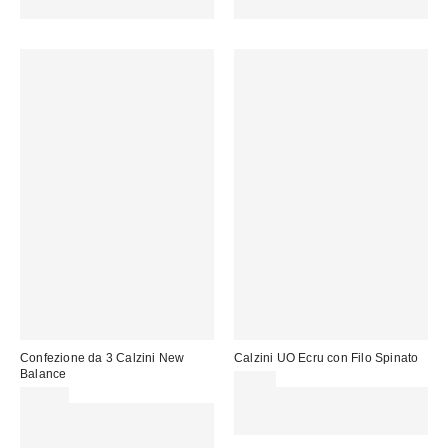
CODICE: REFRESH
CODICE: REFRESH
Confezione da 3 Calzini New
Calzini UO Ecru con Filo Spinato
Balance
9,00 €
19,00 €
Spendi almeno 60 € per ottenere
Spendi almeno 60 € per ottenere
15 € DI SCONTO. USA IL
15 € DI SCONTO. USA IL
CODICE: REFRESH
CODICE: REFRESH