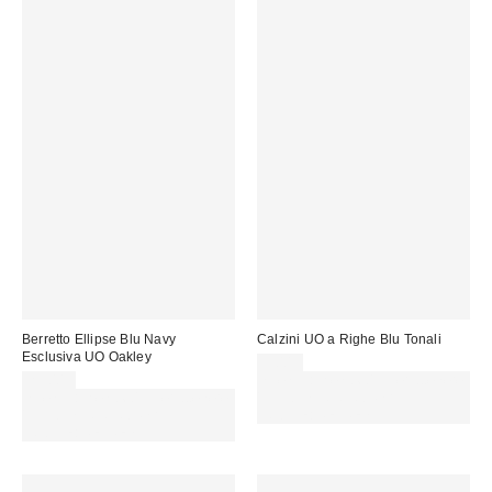
Berretto Ellipse Blu Navy
Calzini UO a Righe Blu Tonali
Esclusiva UO Oakley
9,00 €
25,00 €
Spendi almeno 60 € per ottenere
Spendi almeno 60 € per ottenere
15 € DI SCONTO. USA IL
15 € DI SCONTO. USA IL
CODICE: REFRESH
CODICE: REFRESH