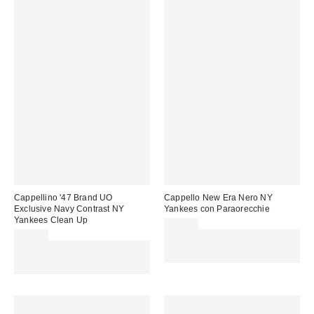
Cappellino '47 Brand UO
Cappello New Era Nero NY
Exclusive Navy Contrast NY
Yankees con Paraorecchie
Yankees Clean Up
65,00 €
39,00 €
Spendi almeno 60 € per ottenere
Spendi almeno 60 € per ottenere
15 € DI SCONTO. USA IL
15 € DI SCONTO. USA IL
CODICE: REFRESH
CODICE: REFRESH