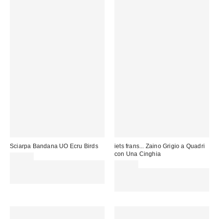
Sciarpa Bandana UO Ecru Birds
iets frans... Zaino Grigio a Quadri
con Una Cinghia
22,00 €
Spendi almeno 60 € per ottenere
49,00 €
15 € DI SCONTO. USA IL
Spendi almeno 60 € per ottenere
CODICE: REFRESH
15 € DI SCONTO. USA IL
CODICE: REFRESH