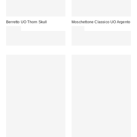
Berretto UO Thorn Skull
Moschettone Classico UO Argento
25,00 €
9,00 €
Spendi almeno 60 € per ottenere
Spendi almeno 60 € per ottenere
15 € DI SCONTO. USA IL
15 € DI SCONTO. USA IL
CODICE: REFRESH
CODICE: REFRESH