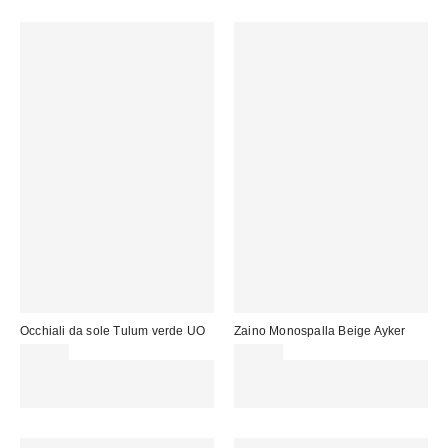
Occhiali da sole Tulum verde UO
Zaino Monospalla Beige Ayker
29,00 €
55,00 €
Spendi almeno 60 € per ottenere
Spendi almeno 60 € per ottenere
15 € DI SCONTO. USA IL
15 € DI SCONTO. USA IL
CODICE: REFRESH
CODICE: REFRESH