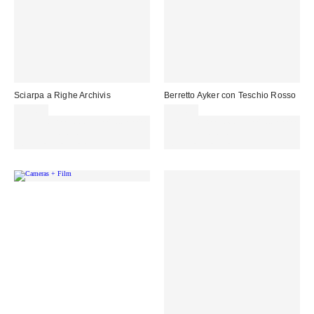
Sciarpa a Righe Archivis
Berretto Ayker con Teschio Rosso
25,00 €
25,00 €
Spendi almeno 60 € per ottenere
Spendi almeno 60 € per ottenere
15 € DI SCONTO. USA IL
15 € DI SCONTO. USA IL
CODICE: REFRESH
CODICE: REFRESH