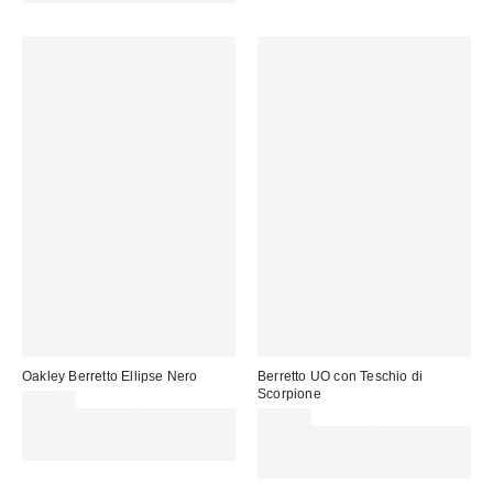
Oakley Berretto Ellipse Nero
Berretto UO con Teschio di
Scorpione
25,00 €
Spendi almeno 60 € per ottenere
25,00 €
15 € DI SCONTO. USA IL
Spendi almeno 60 € per ottenere
CODICE: REFRESH
15 € DI SCONTO. USA IL
CODICE: REFRESH