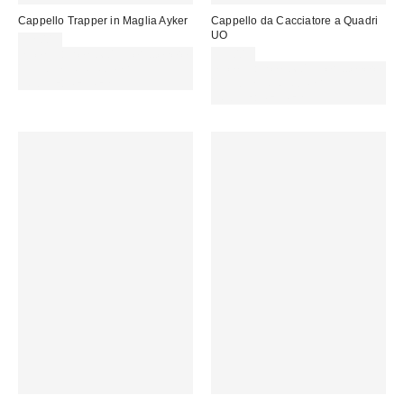
Cappello Trapper in Maglia Ayker
Cappello da Cacciatore a Quadri
UO
32,00 €
Spendi almeno 60 € per ottenere
35,00 €
15 € DI SCONTO. USA IL
Spendi almeno 60 € per ottenere
CODICE: REFRESH
15 € DI SCONTO. USA IL
CODICE: REFRESH