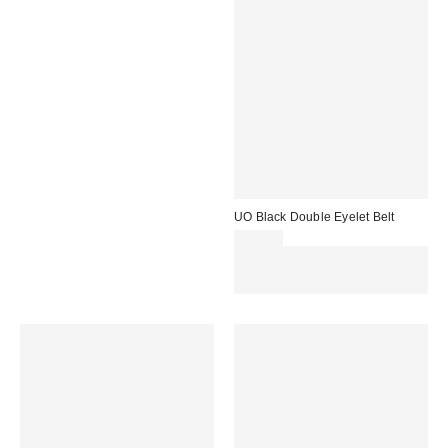
UO Black Double Eyelet Belt
29,00 €
Spendi almeno 60 € per ottenere
15 € DI SCONTO. USA IL
CODICE: REFRESH