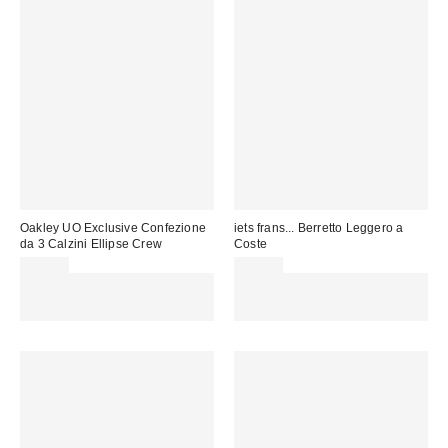
Oakley UO Exclusive Confezione
iets frans... Berretto Leggero a
da 3 Calzini Ellipse Crew
Coste
20,00 €
25,00 €
Spendi almeno 60 € per ottenere
Spendi almeno 60 € per ottenere
15 € DI SCONTO. USA IL
15 € DI SCONTO. USA IL
CODICE: REFRESH
CODICE: REFRESH