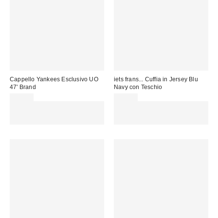
Cappello Yankees Esclusivo UO
iets frans... Cuffia in Jersey Blu
47' Brand
Navy con Teschio
45,00 €
22,00 €
Spendi almeno 60 € per ottenere
Spendi almeno 60 € per ottenere
15 € DI SCONTO. USA IL
15 € DI SCONTO. USA IL
CODICE: REFRESH
CODICE: REFRESH