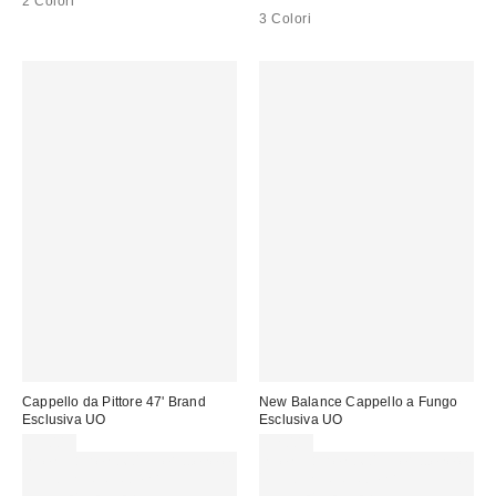
2 Colori
3 Colori
Cappello da Pittore 47' Brand
New Balance Cappello a Fungo
Esclusiva UO
Esclusiva UO
35,00 €
32,00 €
Spendi almeno 60 € per ottenere
Spendi almeno 60 € per ottenere
15 € DI SCONTO. USA IL
15 € DI SCONTO. USA IL