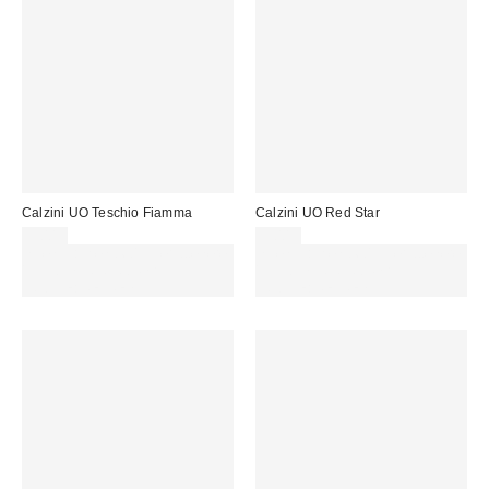
Calzini UO Teschio Fiamma
Calzini UO Red Star
9,00 €
9,00 €
Spendi almeno 60 € per ottenere
Spendi almeno 60 € per ottenere
15 € DI SCONTO. USA IL
15 € DI SCONTO. USA IL
CODICE: REFRESH
CODICE: REFRESH