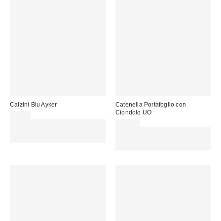
Calzini Blu Ayker
Catenella Portafoglio con
Ciondolo UO
9,00 €
Spendi almeno 60 € per ottenere
22,00 €
15 € DI SCONTO. USA IL
Spendi almeno 60 € per ottenere
CODICE: REFRESH
15 € DI SCONTO. USA IL
CODICE: REFRESH