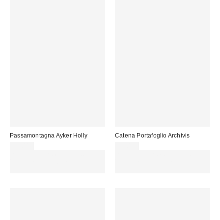
Passamontagna Ayker Holly
Catena Portafoglio Archivis
35,00 €
25,00 €
Spendi almeno 60 € per ottenere
Spendi almeno 60 € per ottenere
15 € DI SCONTO. USA IL
15 € DI SCONTO. USA IL
CODICE: REFRESH
CODICE: REFRESH