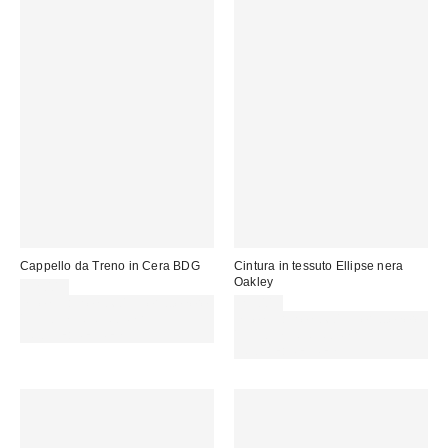
Cappello da Treno in Cera BDG
Cintura in tessuto Ellipse nera
Oakley
32,00 €
Spendi almeno 60 € per ottenere
25,00 €
15 € DI SCONTO. USA IL
Spendi almeno 60 € per ottenere
CODICE: REFRESH
15 € DI SCONTO. USA IL
CODICE: REFRESH