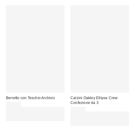
Berretto con Teschio Archivis
Calzini Oakley Ellipse Crew
Confezione da 3
29,00 €
Spendi almeno 60 € per ottenere
20,00 €
15 € DI SCONTO. USA IL
Spendi almeno 60 € per ottenere
CODICE: REFRESH
15 € DI SCONTO. USA IL
CODICE: REFRESH