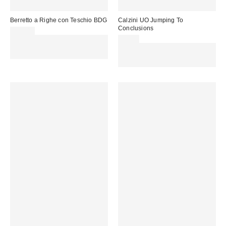
Berretto a Righe con Teschio BDG
Calzini UO Jumping To
Conclusions
25,00 €
Spendi almeno 60 € per ottenere
9,00 €
15 € DI SCONTO. USA IL
Spendi almeno 60 € per ottenere
CODICE: REFRESH
15 € DI SCONTO. USA IL
CODICE: REFRESH