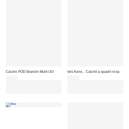
Calzini POD Bianchi Multi UO
iets frans... Calzini a quadri rosa
9,00 €
9,00 €
Spendi almeno 60 € per ottenere
Spendi almeno 60 € per ottenere
15 € DI SCONTO. USA IL
15 € DI SCONTO. USA IL
CODICE: REFRESH
CODICE: REFRESH