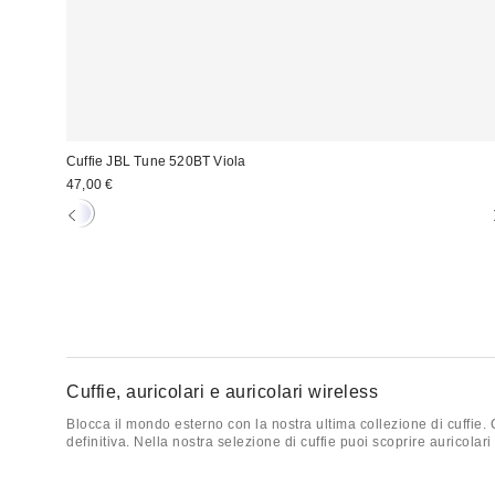
Cuffie JBL Tune 520BT Viola
47,00 €
Cuffie, auricolari e auricolari wireless
Blocca il mondo esterno con la nostra ultima collezione di cuffie.
definitiva. Nella nostra selezione di cuffie puoi scoprire auricolari
qui da UO. Create la tua esperienza musicale unica con la nostra ul