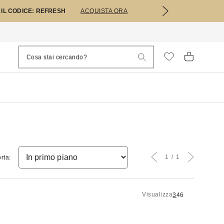
 IL CODICE: REFRESH
ACQUISTA ORA
1
1
rta:
Visualizza
3
4
6