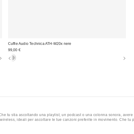
Cuffie Audio Technica ATH-M20x nere
99,00 €
 Che tu stia ascoltando una playlist, un podcast o una colonna sonora, avere 
 wireless, ideali per ascoltare le tue canzoni preferite in movimento. Che tu pre
tima collezione di cuffie, auricolari e auricolari.