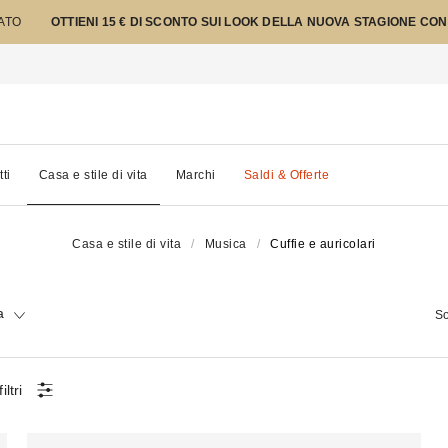
TATO
OTTIENI 15 € DI SCONTO SUI LOOK DELLA NUOVA STAGIONE CON
tti
Casa e stile di vita
Marchi
Saldi & Offerte
Casa e stile di vita
Musica
Cuffie e auricolari
a
So
filtri