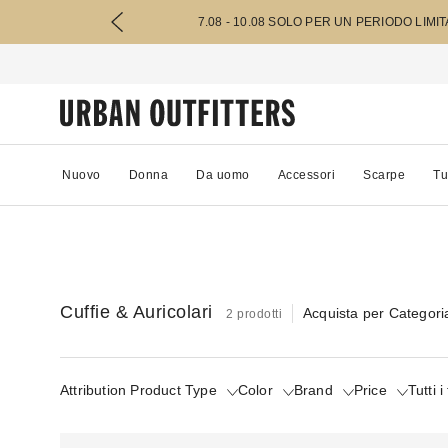
7.08 - 10.08 SOLO PER UN PERIODO LIMI
Nuovo
Donna
Da uomo
Accessori
Scarpe
Tu
Cuffie & Auricolari
Acquista per Categori
2 prodotti
Attribution Product Type
Color
Brand
Price
Tutti i 