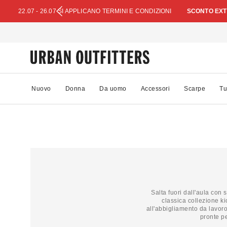
22.07 - 26.07 SI APPLICANO TERMINI E CONDIZIONI
SCONTO EXTR
Nuovo
Donna
Da uomo
Accessori
Scarpe
Tu
Salta fuori dall'aula con
classica collezione ki
all'abbigliamento da lavoro
pronte pe