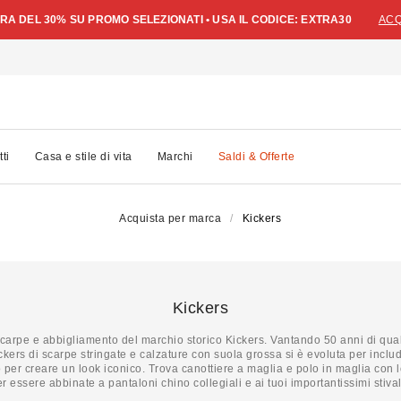
A DEL 30% SU PROMO SELEZIONATI • USA IL CODICE: EXTRA30
ACQ
tti
Casa e stile di vita
Marchi
Saldi & Offerte
Acquista per marca
Kickers
Kickers
 scarpe e abbigliamento del marchio storico Kickers. Vantando 50 anni di qual
ckers di scarpe stringate e calzature con suola grossa si è evoluta per include
 per creare un look iconico. Trova canottiere a maglia e polo in maglia con l
r essere abbinate a pantaloni chino collegiali e ai tuoi importantissimi stival