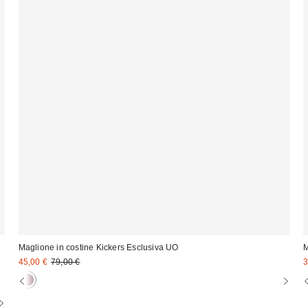
Maglione in costine Kickers Esclusiva UO
M
Prezzo
Prezzo
P
45,00 €
79,00 €
3
originale:
di
d
:
vendita:
v