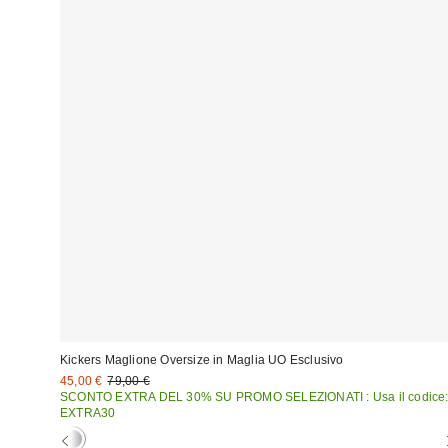
Kickers Maglione Oversize in Maglia UO Esclusivo
Prezzo
Prezzo
45,00 €
79,00 €
originale:
di
SCONTO EXTRA DEL 30% SU PROMO SELEZIONATI : Usa il codice
vendita:
EXTRA30