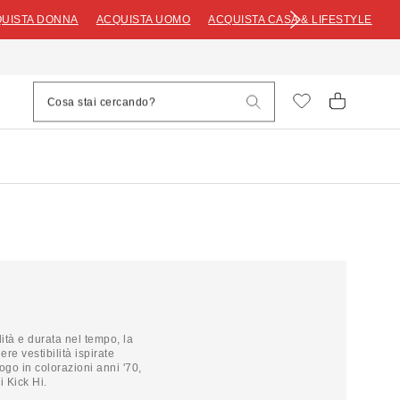
UISTA DONNA
ACQUISTA UOMO
ACQUISTA CASA & LIFESTYLE
ità e durata nel tempo, la
re vestibilità ispirate
ogo in colorazioni anni '70,
i Kick Hi.