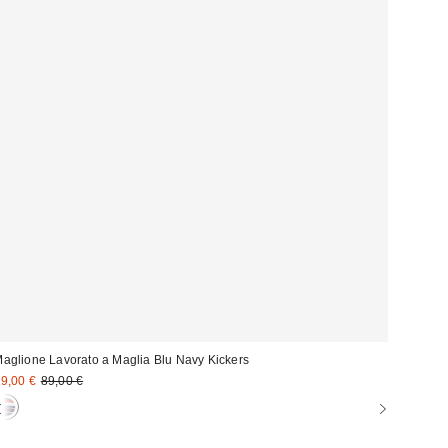
aglione Lavorato a Maglia Blu Navy Kickers
rezzo
Prezzo
9,00 €
89,00 €
originale:
i
endita: