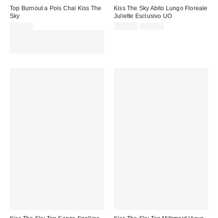
Top Burnout a Pois Chai Kiss The
Kiss The Sky Abito Lungo Floreale
Sky
Juliette Esclusivo UO
Prezzo
Prezzo
40,00 €
32,00 €
59,00 €
originale:
di
Spendi almeno 60 € per ottenere
vendita:
15 € DI SCONTO. USA IL
CODICE: REFRESH