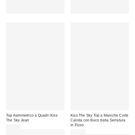
Spendi almeno 60 € per ottenere
Spendi almeno 60 € per ottenere
15 € DI SCONTO. USA IL
15 € DI SCONTO. USA IL
CODICE: REFRESH
CODICE: REFRESH
Top Asimmetrico a Quadri Kiss
Kiss The Sky Top a Maniche Corte
The Sky Jean
Calista con Buco della Serratura
in Pizzo
45,00 €
Spendi almeno 60 € per ottenere
34,00 €