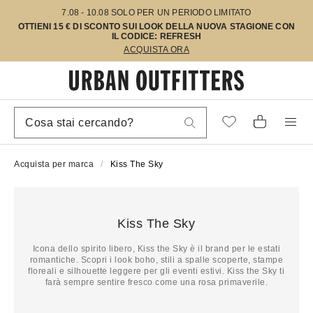
7.08 - 10.08 SOLO PER UN PERIODO LIMITATO
OTTIENI 15 € DI SCONTO SUI LOOK DELLA NUOVA STAGIONE CON
IL CODICE: REFRESH
ACQUISTA ORA
Acquista per marca
Kiss The Sky
Kiss The Sky
Icona dello spirito libero, Kiss the Sky è il brand per le estati
romantiche. Scopri i look boho, stili a spalle scoperte, stampe
floreali e silhouette leggere per gli eventi estivi. Kiss the Sky ti
farà sempre sentire fresco come una rosa primaverile.