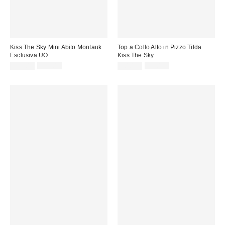
Kiss The Sky Mini Abito Montauk
Top a Collo Alto in Pizzo Tilda
Esclusiva UO
Kiss The Sky
Prezzo
Prezzo
Prezzo
Prezzo
20,00 €
55,00 €
20,00 €
39,00 €
originale:
originale:
di
di
vendita:
vendita: