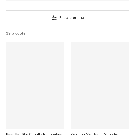
Filtra e ordina
39 prodotti
Kiss The Sky Canotta Evangeline
Kiss The Sky Top a Maniche