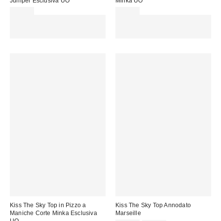
Juniper Esclusiva UO
Minka UO
35,00 €
38,00 €
Spendi almeno 60 € per ottenere
Spendi almeno 60 € per ottenere
15 € DI SCONTO. USA IL
15 € DI SCONTO. USA IL
CODICE: REFRESH
CODICE: REFRESH
Kiss The Sky Top in Pizzo a
Kiss The Sky Top Annodato
Maniche Corte Minka Esclusiva
Marseille