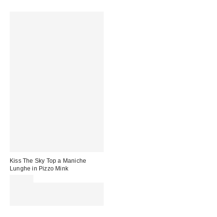
Kiss The Sky Top a Maniche
Lunghe in Pizzo Mink
40,00 €
Spendi almeno 60 € per ottenere
15 € DI SCONTO. USA IL
CODICE: REFRESH