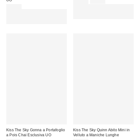
UO
Prezzo
Prezzo
15,00 €
39,00 €
originale:
di
36,00 €
SCONTO EXTRA DEL 30% SU
vendita:
Spendi almeno 60 € per ottenere
PROMO SELEZIONATI : Usa il
15 € DI SCONTO. USA IL
codice: EXTRA30
CODICE: REFRESH
Kiss The Sky Gonna a Portafoglio
Kiss The Sky Quinn Abito Mini in
a Pois Chai Esclusiva UO
Velluto a Maniche Lunghe