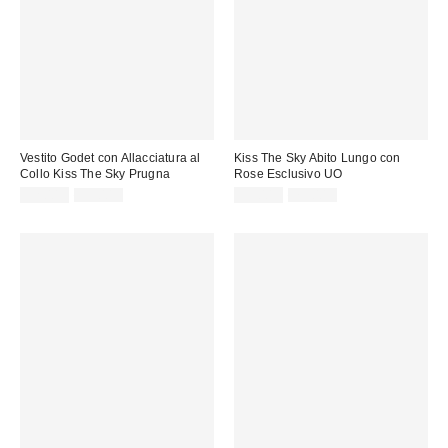
Vestito Godet con Allacciatura al
Kiss The Sky Abito Lungo con
Collo Kiss The Sky Prugna
Rose Esclusivo UO
Prezzo
Prezzo
Prezzo
Prezzo
32,00 €
55,00 €
35,00 €
75,00 €
originale:
originale:
di
di
vendita:
vendita: