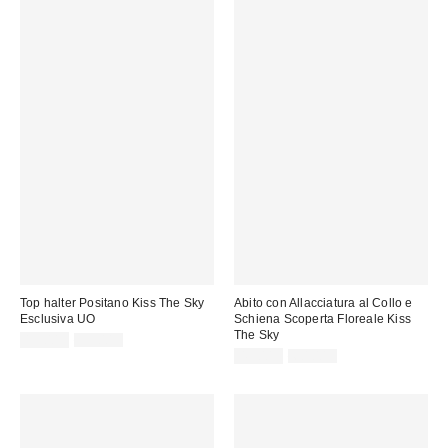
Top halter Positano Kiss The Sky
Abito con Allacciatura al Collo e
Esclusiva UO
Schiena Scoperta Floreale Kiss
The Sky
Prezzo
Prezzo
19,00 €
39,00 €
originale:
di
Prezzo
Prezzo
45,00 €
60,00 €
originale:
vendita:
di
vendita: