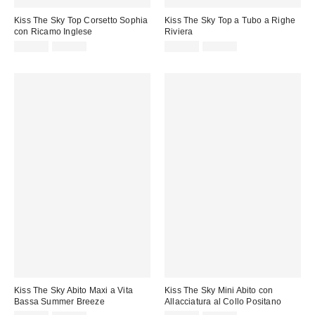
Kiss The Sky Top Corsetto Sophia
Kiss The Sky Top a Tubo a Righe
con Ricamo Inglese
Riviera
Prezzo
Prezzo
Prezzo
Prezzo
18,00 €
49,00 €
20,00 €
39,00 €
originale:
originale:
di
di
vendita:
vendita:
Kiss The Sky Abito Maxi a Vita
Kiss The Sky Mini Abito con
Bassa Summer Breeze
Allacciatura al Collo Positano