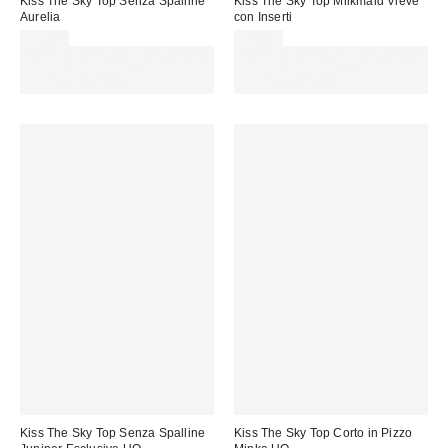
Kiss The Sky Top Senza Spalline
Kiss The Sky Top Milkmaid Vieve
Aurelia
con Inserti
35,00 €
34,00 €
Spendi almeno 60 € per ottenere
Spendi almeno 60 € per ottenere
15 € DI SCONTO. USA IL
15 € DI SCONTO. USA IL
CODICE: REFRESH
CODICE: REFRESH
Kiss The Sky Top Senza Spalline
Kiss The Sky Top Corto in Pizzo