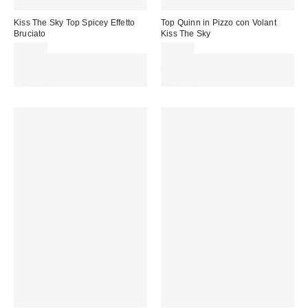
Kiss The Sky Top Spicey Effetto
Top Quinn in Pizzo con Volant
Bruciato
Kiss The Sky
38,00 €
34,00 €
Spendi almeno 60 € per ottenere
Spendi almeno 60 € per ottenere
15 € DI SCONTO. USA IL
15 € DI SCONTO. USA IL
CODICE: REFRESH
CODICE: REFRESH