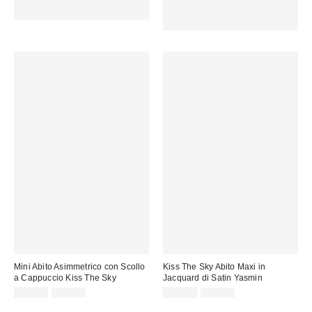
15 € DI SCONTO. USA IL
Spendi almeno 60 € per ottenere
CODICE: REFRESH
15 € DI SCONTO. USA IL
CODICE: REFRESH
Mini Abito Asimmetrico con Scollo
Kiss The Sky Abito Maxi in
a Cappuccio Kiss The Sky
Jacquard di Satin Yasmin
Prezzo
Prezzo
Prezzo
Prezzo
22,00 €
39,00 €
49,00 €
95,00 €
originale:
originale:
di
di