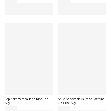
65,00 €
38,00 €
Spendi almeno 60 € per ottenere
Spendi almeno 60 € per ottenere
15 € DI SCONTO. USA IL
15 € DI SCONTO. USA IL
CODICE: REFRESH
CODICE: REFRESH
Top Asimmetrico Jean Kiss The
Abito Sottoveste in Raso Jazmine
Sky
Kiss The Sky
36,00 €
43,00 €