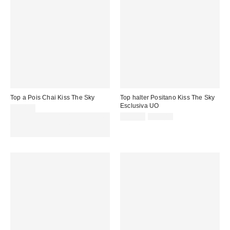
Top a Pois Chai Kiss The Sky
Top halter Positano Kiss The Sky
Esclusiva UO
39,00 €
Prezzo
Prezzo
Spendi almeno 60 € per ottenere
22,00 €
39,00 €
originale:
di
15 € DI SCONTO. USA IL
vendita:
CODICE: REFRESH