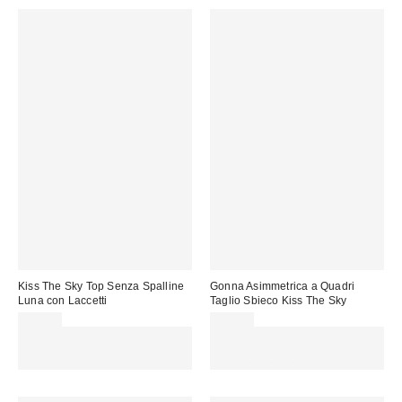
vendita:
vendita:
Kiss The Sky Top Senza Spalline
Gonna Asimmetrica a Quadri
Luna con Laccetti
Taglio Sbieco Kiss The Sky
34,00 €
42,00 €
Spendi almeno 60 € per ottenere
Spendi almeno 60 € per ottenere
15 € DI SCONTO. USA IL
15 € DI SCONTO. USA IL
CODICE: REFRESH
CODICE: REFRESH