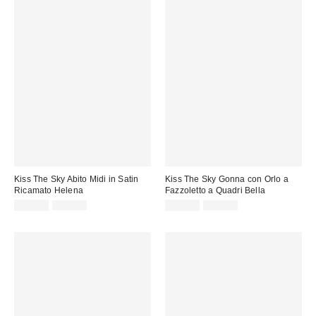
Kiss The Sky Abito Midi in Satin
Kiss The Sky Gonna con Orlo a
Ricamato Helena
Fazzoletto a Quadri Bella
Prezzo
Prezzo
Prezzo
Prezzo
59,00 €
78,00 €
32,00 €
46,00 €
originale:
originale:
di
di
vendita:
vendita: