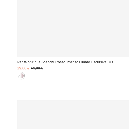
Pantaloncini a Scacchi Rosso Intenso Umbro Esclusiva UO
Prezzo
Prezzo
29,00 €
49,00 €
originale:
di
vendita: