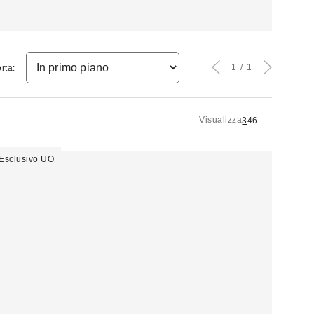
1
1
rta:
Visualizza
3
4
6
Esclusivo UO