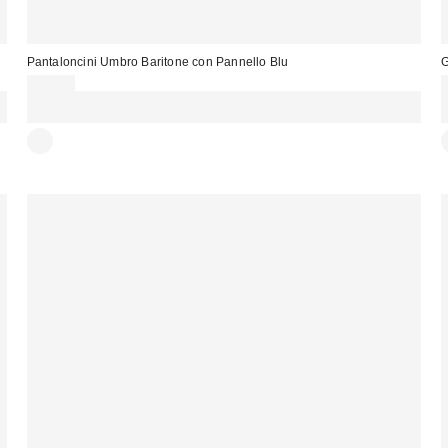
Pantaloncini Umbro Baritone con Pannello Blu
G
49,00 €
Spendi almeno 60 € per ottenere 15 € DI SCONTO. USA IL CODICE:
REFRESH