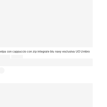
elpa con cappuccio con zip integrale blu navy esclusiva UO Umbro
Prezzo
Prezzo
35,00 €
95,00 €
originale:
di
SCONTO EXTRA DEL 30% SU PROMO SELEZIONATI : Usa il codice:
vendita:
EXTRA30