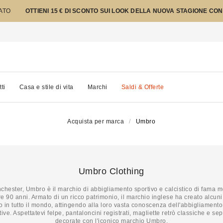
TATO
OTTIENI 15 € DI SCONTO SUI LOOK DELLA NUOVA STAGIONE CON
tti
Casa e stile di vita
Marchi
Saldi & Offerte
Acquista per marca
Umbro
Umbro Clothing
chester, Umbro è il marchio di abbigliamento sportivo e calcistico di fama m
re 90 anni. Armato di un ricco patrimonio, il marchio inglese ha creato alcuni 
cio in tutto il mondo, attingendo alla loro vasta conoscenza dell'abbigliament
ive. Aspettatevi felpe, pantaloncini registrati, magliette retrò classiche e sep
decorate con l'iconico marchio Umbro.