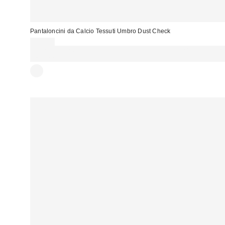
Pantaloncini da Calcio Tessuti Umbro Dust Check
55,00 €
Spendi almeno 60 € per ottenere 15 € DI SCONTO. USA IL CODICE:
REFRESH