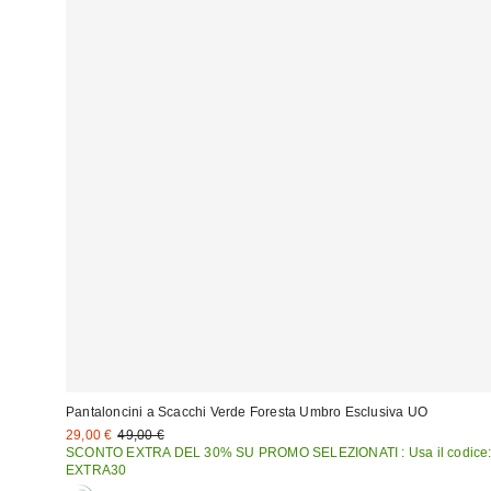
Pantaloncini a Scacchi Verde Foresta Umbro Esclusiva UO
Prezzo
Prezzo
29,00 €
49,00 €
originale:
di
SCONTO EXTRA DEL 30% SU PROMO SELEZIONATI : Usa il codice
vendita:
EXTRA30