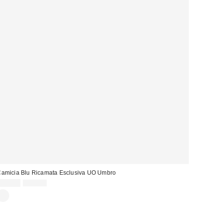
amicia Blu Ricamata Esclusiva UO Umbro
Prezzo
Prezzo
45,00 €
79,00 €
originale:
di
vendita: