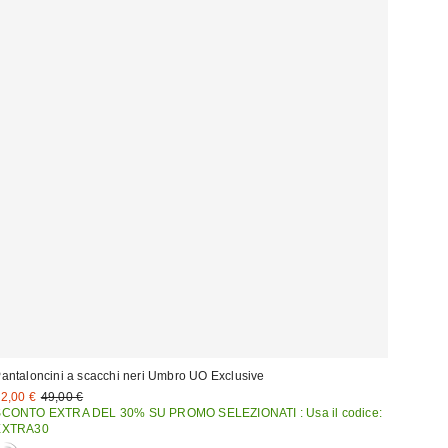
antaloncini a scacchi neri Umbro UO Exclusive
rezzo
Prezzo
2,00 €
49,00 €
originale:
i
SCONTO EXTRA DEL 30% SU PROMO SELEZIONATI : Usa il codice:
endita:
EXTRA30