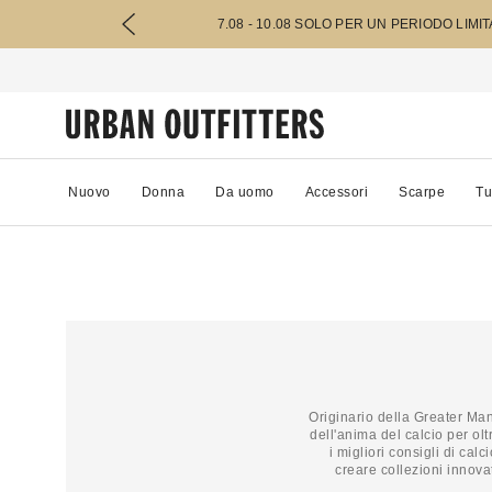
7.08 - 10.08 SOLO PER UN PERIODO LIMI
Nuovo
Donna
Da uomo
Accessori
Scarpe
Tu
Originario della Greater Man
dell'anima del calcio per olt
i migliori consigli di cal
creare collezioni innovat