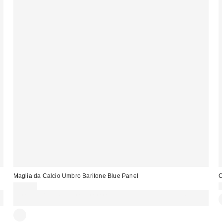
Maglia da Calcio Umbro Baritone Blue Panel
C
55,00 €
:
Spendi almeno 60 € per ottenere 15 € DI SCONTO. USA IL CODICE:
REFRESH