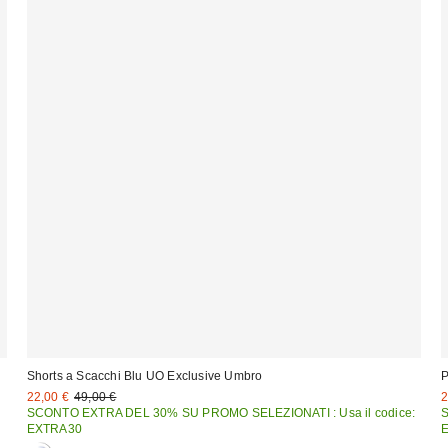
Shorts a Scacchi Blu UO Exclusive Umbro
P
Prezzo
Prezzo
P
22,00 €
49,00 €
2
originale:
di
d
:
SCONTO EXTRA DEL 30% SU PROMO SELEZIONATI : Usa il codice:
vendita:
v
EXTRA30