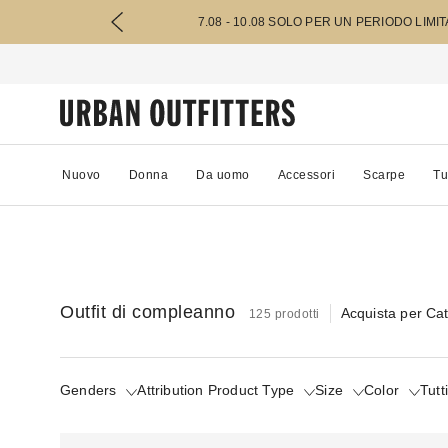
7.08 - 10.08 SOLO PER UN PERIODO LIMI
Nuovo
Donna
Da uomo
Accessori
Scarpe
Tu
Outfit di compleanno
Acquista per Ca
125 prodotti
Genders
Attribution Product Type
Size
Color
Tutti 