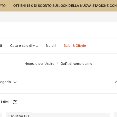
TATO
OTTIENI 15 € DI SCONTO SUI LOOK DELLA NUOVA STAGIONE CON
tti
Casa e stile di vita
Marchi
Saldi & Offerte
Negozio per Uscire
Outfit di compleanno
tegoria
So
i filtri
Esclusivo UO