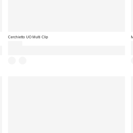
Cerchietto UO Multi Clip
M
13,00 €
Spendi almeno 60 € per ottenere 15 € DI SCONTO. USA IL CODICE:
REFRESH