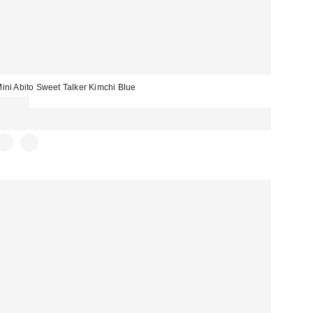
ini Abito Sweet Talker Kimchi Blue
75,00 €
Spendi almeno 60 € per ottenere 15 € DI SCONTO. USA IL CODICE:
REFRESH