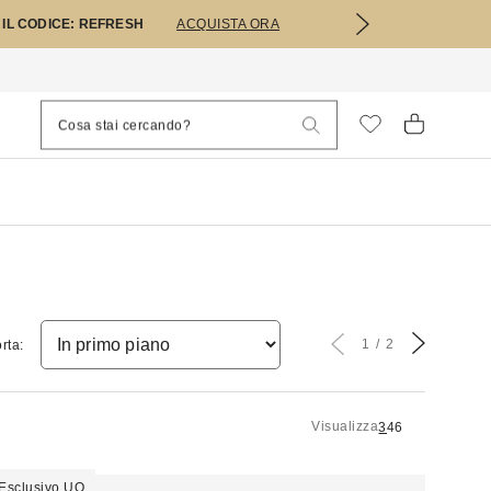
 IL CODICE: REFRESH
ACQUISTA ORA
1
2
rta:
Visualizza
3
4
6
Esclusivo UO