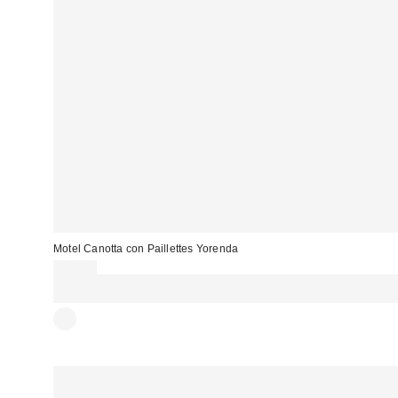
Motel Canotta con Paillettes Yorenda
48,00 €
Spendi almeno 60 € per ottenere 15 € DI SCONTO. USA IL CODICE:
REFRESH