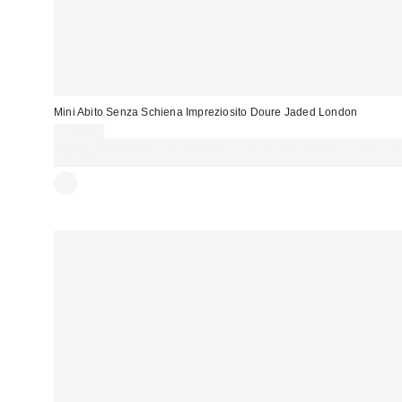
Mini Abito Senza Schiena Impreziosito Doure Jaded London
114,00 €
Spendi almeno 60 € per ottenere 15 € DI SCONTO. USA IL CODICE:
REFRESH