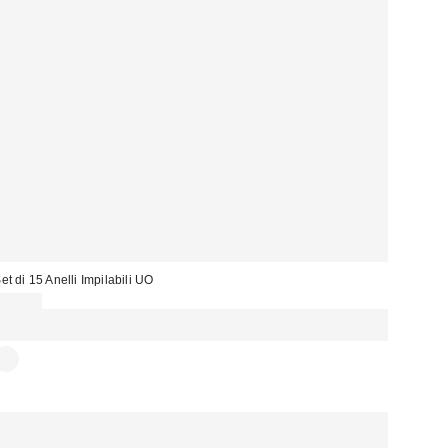
et di 15 Anelli Impilabili UO
20,00 €
Spendi almeno 60 € per ottenere 15 € DI SCONTO. USA IL CODICE:
REFRESH