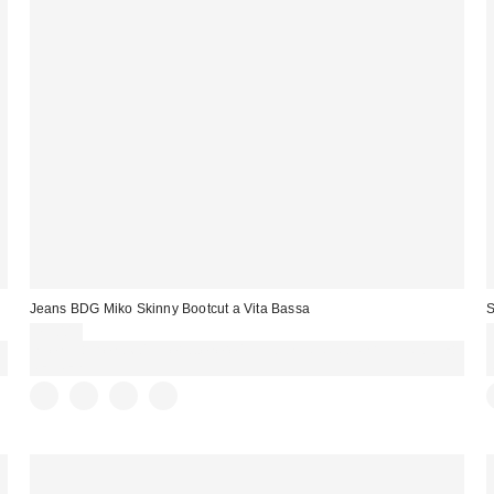
Jeans BDG Miko Skinny Bootcut a Vita Bassa
S
75,00 €
Spendi almeno 60 € per ottenere 15 € DI SCONTO. USA IL CODICE:
REFRESH