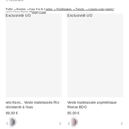
5 résultats
Puffer →
Bomber →
Faux Fur & Leather →
Windbreakers →
Trenchs →
womens-coats-jackets?
style=Chore,Denim,Military,Court
Exclusivité UO
Exclusivité UO
iets frans... Veste matelassée Rio
Veste matelassée asymétrique
résistante à l'eau
Reese BDG
99,00 €
85,00 €