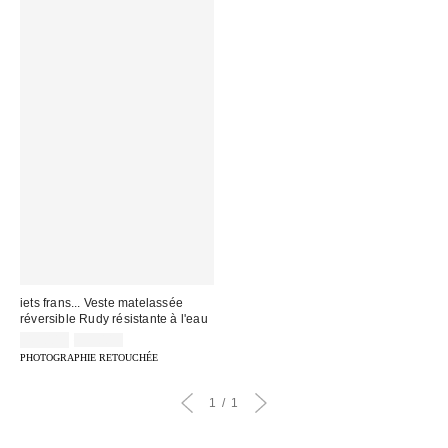
iets frans... Veste matelassée
réversible Rudy résistante à l'eau
Prix
Prix
49,00 €
99,00 €
d'origine
remisé
PHOTOGRAPHIE RETOUCHÉE
:
:
1
1