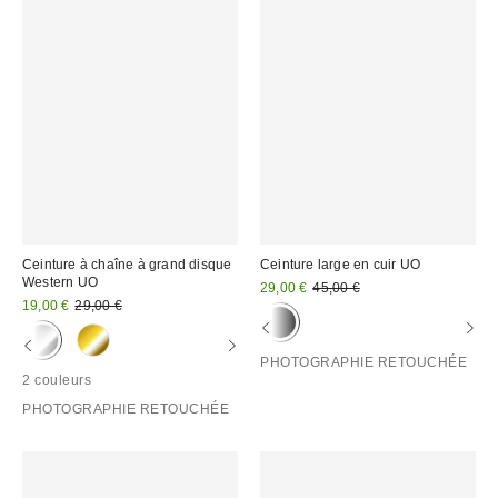
Ceinture à chaîne à grand disque
Ceinture large en cuir UO
Western UO
Prix
Prix
29,00 €
45,00 €
d'origine
Prix
Prix
remisé
19,00 €
29,00 €
:
d'origine
remisé
:
:
:
PHOTOGRAPHIE RETOUCHÉE
2 couleurs
PHOTOGRAPHIE RETOUCHÉE