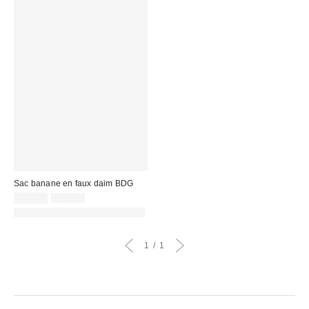
Sac banane en faux daim BDG
Prix
Prix
22,00 €
45,00 €
d'origine
remisé
PHOTOGRAPHIE RETOUCHÉE
:
:
1
1