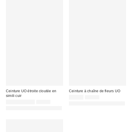
Ceinture UO étroite cloutée en
Ceinture à chaîne de fleurs UO
simili cuir
Prix
Prix
14,00 €
29,00 €
d'origine
Prix
Prix
remisé
8,00 € – 10,00 €
29,00 €
PHOTOGRAPHIE RETOUCHÉE
:
d'origine
remisé
:
PHOTOGRAPHIE RETOUCHÉE
:
: