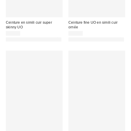
Ceinture en simili cuir super
Ceinture fine UO en simili cuir
skinny UO
ornée
25,00 €
29,00 €
PHOTOGRAPHIE RETOUCHÉE
PHOTOGRAPHIE RETOUCHÉE