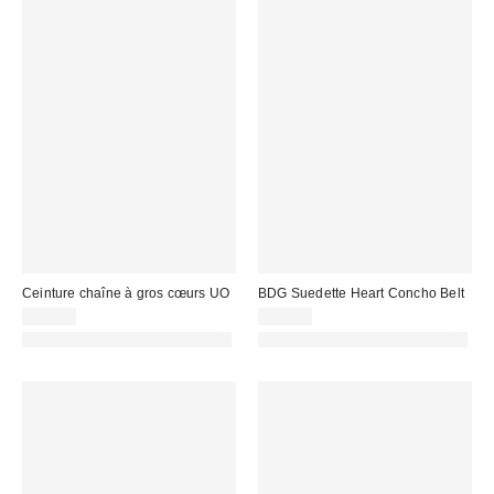
Ceinture chaîne à gros cœurs UO
BDG Suedette Heart Concho Belt
29,00 €
45,00 €
PHOTOGRAPHIE RETOUCHÉE
PHOTOGRAPHIE RETOUCHÉE