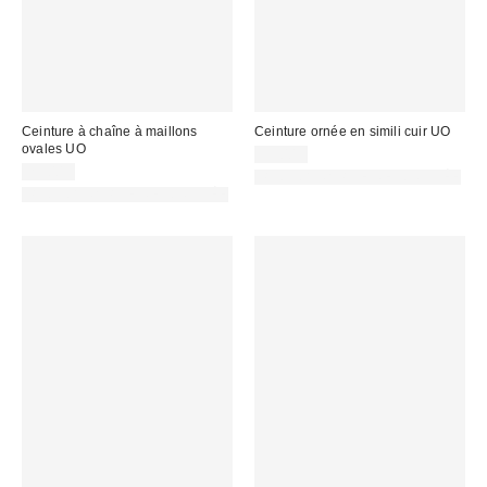
Ceinture à chaîne à maillons
Ceinture ornée en simili cuir UO
ovales UO
39,00 €
29,00 €
PHOTOGRAPHIE RETOUCHÉE
PHOTOGRAPHIE RETOUCHÉE