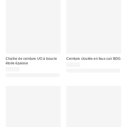
Chaîne de ceinture UO à boucle
Ceinture cloutée en faux cuir BDG
étoile épaisse
39,00 €
29,00 €
PHOTOGRAPHIE RETOUCHÉE
PHOTOGRAPHIE RETOUCHÉE