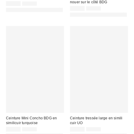
nouer sur le côté BDG
Prix
Prix
14,00 €
29,00 €
d'origine
remisé
Prix
Prix
17,00 €
45,00 €
PHOTOGRAPHIE RETOUCHÉE
:
d'origine
:
remisé
PHOTOGRAPHIE RETOUCHÉE
:
:
Ceinture Mini Concho BDG en
Ceinture tressée large en simili
similicuir turquoise
cuir UO
Prix
Prix
Prix
Prix
17,00 €
45,00 €
12,00 €
39,00 €
d'origine
d'origine
remisé
remisé