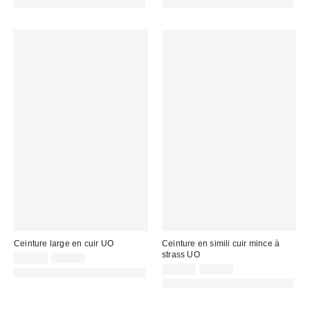
PHOTOGRAPHIE RETOUCHÉE
PHOTOGRAPHIE RETOUCHÉE
:
:
:
:
Ceinture large en cuir UO
Ceinture en simili cuir mince à
strass UO
Prix
Prix
13,00 €
45,00 €
d'origine
remisé
Prix
Prix
13,00 €
35,00 €
PHOTOGRAPHIE RETOUCHÉE
:
d'origine
:
remisé
PHOTOGRAPHIE RETOUCHÉE
:
: