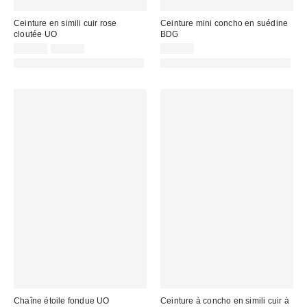
Ceinture en simili cuir rose
Ceinture mini concho en suédine
cloutée UO
BDG
Prix
Prix
25,00 €
39,00 €
45,00 €
d'origine
remisé
PHOTOGRAPHIE RETOUCHÉE
PHOTOGRAPHIE RETOUCHÉE
:
:
Chaîne étoile fondue UO
Ceinture à concho en simili cuir à