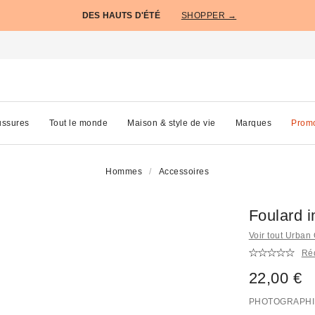
DES HAUTS D'ÉTÉ
SHOPPER →
ssures
Tout le monde
Maison & style de vie
Marques
Prom
Hommes
Accessoires
Foulard 
Voir tout Urban 
Réd
22,00 €
PHOTOGRAPHI