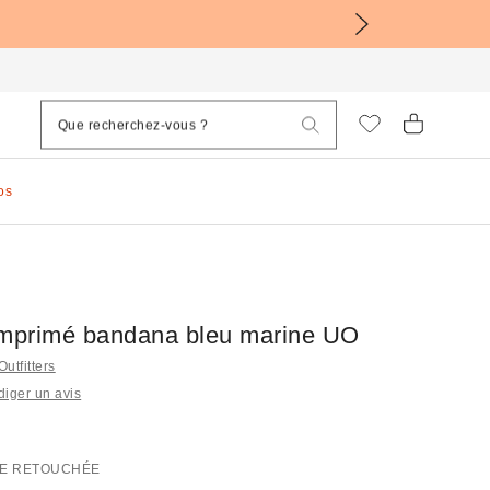
os
imprimé bandana bleu marine UO
Outfitters
iger un avis
E RETOUCHÉE