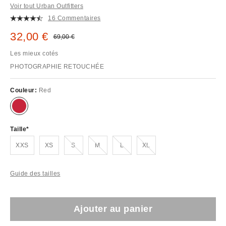
Voir tout Urban Outfitters
16 Commentaires
Prix remisé :
32,00 €
Prix d'origine :
69,00 €
Les mieux cotés
PHOTOGRAPHIE RETOUCHÉE
Couleur:
Red
Taille
En rupture de stock !
En rupture de stock !
En rupture de stock !
En rupture de stock !
XXS
XS
S
M
L
XL
Guide des tailles
Ajouter au panier