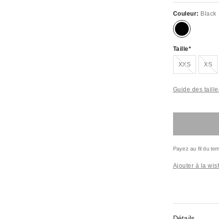
Couleur:
Black
Taille
En rupture de stock !
En rupture de stock !
XXS
XS
Guide des taille
Payez au fil du t
Ajouter à la wish
Détails