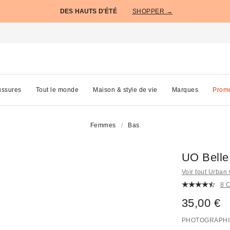
DES HAUTS D'ÉTÉ
SHOPPER →
ssures
Tout le monde
Maison & style de vie
Marques
Prom
Femmes
Bas
UO Belle
Voir tout Urban 
8 
35,00 €
PHOTOGRAPHI