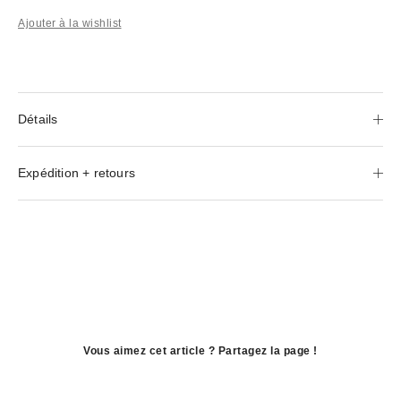
Ajouter à la wishlist
Détails
Expédition + retours
Vous aimez cet article ? Partagez la page !
ouvre
dans
ouvre
une
dans
ouvre
nouvelle
une
dans