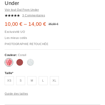
Under
Voir tout Out From Under
3 Commentaires
Prix remisé :
10,00 € – 14,00 €
Prix d'origine :
35,00 €
Exclusivité UO
Les mieux cotés
PHOTOGRAPHIE RETOUCHÉE
Couleur:
Corail
Taille
XS
S
M
L
XL
Guide des tailles