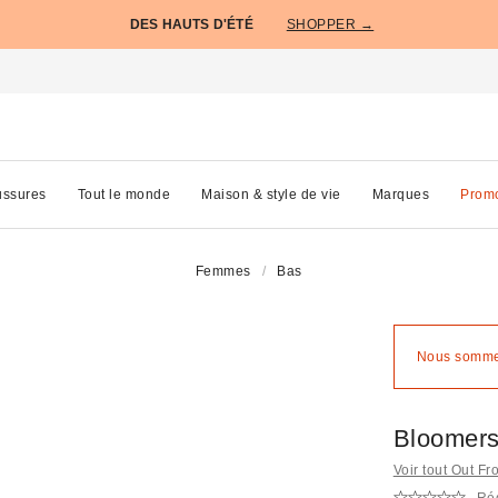
DES HAUTS D'ÉTÉ
SHOPPER →
ssures
Tout le monde
Maison & style de vie
Marques
Prom
Femmes
Bas
Nous sommes
Bloomers
Voir tout Out F
Réd