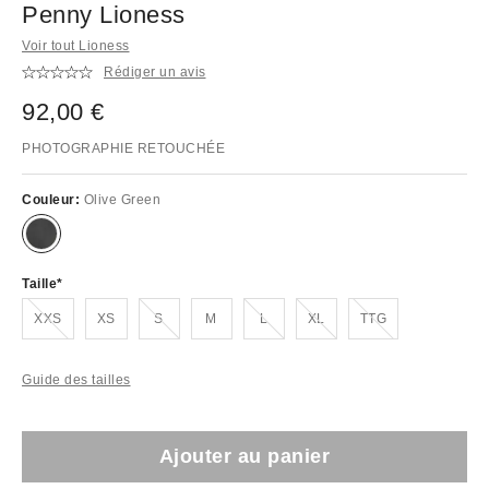
Penny Lioness
Voir tout Lioness
Rédiger un avis
92,00 €
PHOTOGRAPHIE RETOUCHÉE
Couleur:
Olive Green
Taille
En rupture de stock !
En rupture de stock !
En rupture de stock !
En rupture de stock !
En rupture de stock !
XXS
XS
S
M
L
XL
TTG
Guide des tailles
Ajouter au panier