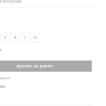
E RETOUCHÉE
S
M
L
XL
s
Ajouter au panier
emps avec
list