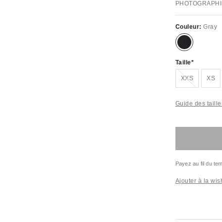
PHOTOGRAPHI
Couleur:
Gray
Taille
En rupture de stock !
XXS
XS
Guide des taille
Payez au fil du t
Ajouter à la wish