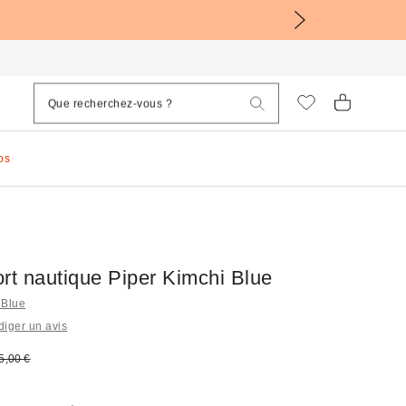
os
rt nautique Piper Kimchi Blue
 Blue
iger un avis
sé :
rix d'origine :
5,00 €