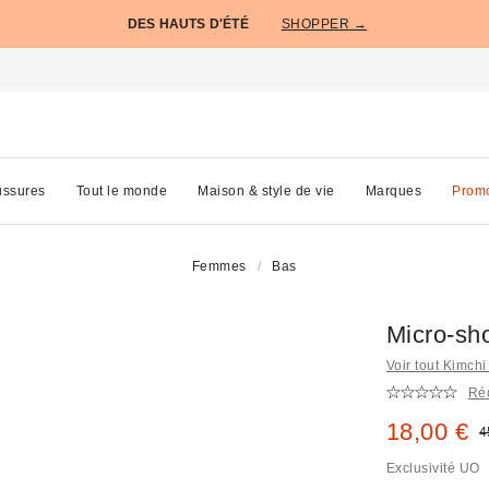
DES HAUTS D'ÉTÉ
SHOPPER →
ssures
Tout le monde
Maison & style de vie
Marques
Prom
Femmes
Bas
Micro-sho
Voir tout Kimchi
Réd
Prix remi
18,00 €
P
4
Exclusivité UO