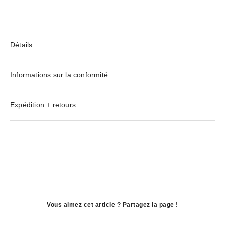
Détails
Informations sur la conformité
Expédition + retours
Vous aimez cet article ? Partagez la page !
ouvre
dans
ouvre