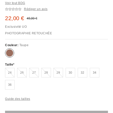
Voir tout BDG
Rédiger un avis
Prix remisé :
22,00 €
Prix d'origine :
49,00 €
Exclusivité UO
PHOTOGRAPHIE RETOUCHÉE
Couleur:
Taupe
Taille
En rupture de stock !
En rupture de stock !
En rupture de stock !
En rupture de stock !
En rupture de stock !
24
26
27
28
29
30
32
34
36
Guide des tailles