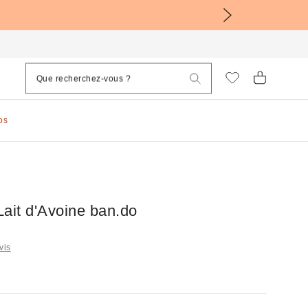
os
Lait d'Avoine ban.do
vis