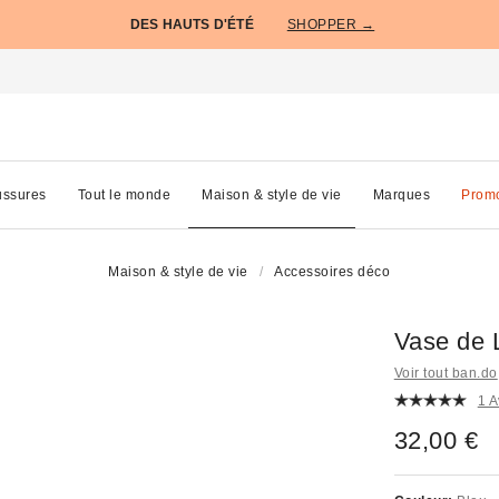
DES HAUTS D'ÉTÉ
SHOPPER →
ssures
Tout le monde
Maison & style de vie
Marques
Prom
Maison & style de vie
Accessoires déco
Vase de 
Voir tout ban.do
1 A
32,00 €