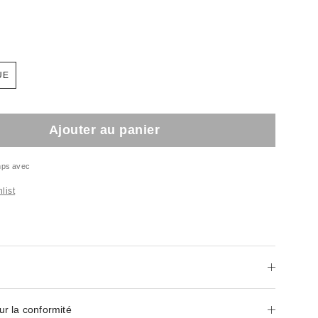
UE
Ajouter au panier
emps avec
list
ur la conformité