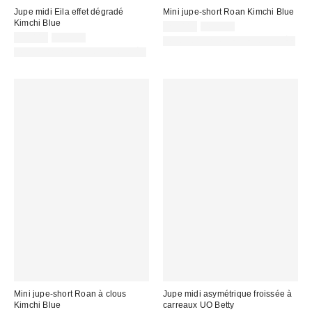
Jupe midi Eila effet dégradé
Mini jupe-short Roan Kimchi Blue
Kimchi Blue
Prix
Prix
25,00 €
49,00 €
d'origine
Prix
Prix
remisé
35,00 €
75,00 €
PHOTOGRAPHIE RETOUCHÉE
:
d'origine
remisé
:
PHOTOGRAPHIE RETOUCHÉE
:
:
Mini jupe-short Roan à clous
Jupe midi asymétrique froissée à
Kimchi Blue
carreaux UO Betty