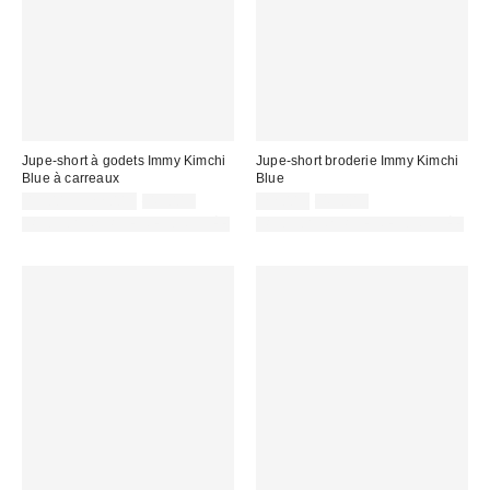
Jupe-short à godets Immy Kimchi
Jupe-short broderie Immy Kimchi
Blue à carreaux
Blue
Prix
Prix
Prix
Prix
19,00 € – 22,00 €
49,00 €
22,00 €
49,00 €
d'origine
d'origine
remisé
remisé
PHOTOGRAPHIE RETOUCHÉE
PHOTOGRAPHIE RETOUCHÉE
:
:
:
: