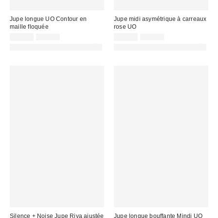
Jupe longue UO Contour en
Jupe midi asymétrique à carreaux
maille floquée
rose UO
Prix
Prix
Prix
Prix
25,00 €
55,00 €
25,00 €
55,00 €
d'origine
d'origine
remisé
remisé
PHOTOGRAPHIE RETOUCHÉE
PHOTOGRAPHIE RETOUCHÉE
:
:
:
:
Silence + Noise Jupe Riya ajustée
Jupe longue bouffante Mindi UO