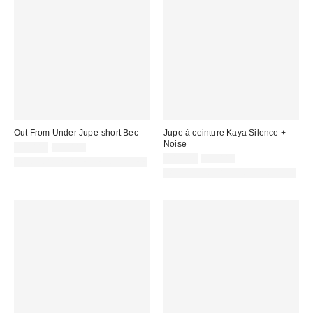
Out From Under Jupe-short Bec
Jupe à ceinture Kaya Silence +
Noise
Prix
Prix
15,00 €
32,00 €
d'origine
remisé
Prix
Prix
11,00 €
39,00 €
PHOTOGRAPHIE RETOUCHÉE
:
d'origine
:
remisé
PHOTOGRAPHIE RETOUCHÉE
:
: