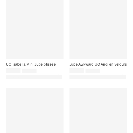
UO Isabella Mini Jupe plissée
Jupe Awkward UO Andi en velours
Prix
Prix
Prix
Prix
22,00 €
45,00 €
25,00 €
45,00 €
d'origine
d'origine
remisé
remisé
PHOTOGRAPHIE RETOUCHÉE
PHOTOGRAPHIE RETOUCHÉE
:
:
:
: