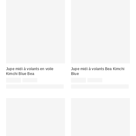
Jupe midi à volants en voile
Jupe midi à volants Bea Kimchi
Kimchi Blue Bea
Blue
Prix
Prix
Prix
Prix
29,00 €
59,00 €
32,00 €
65,00 €
d'origine
d'origine
remisé
remisé
PHOTOGRAPHIE RETOUCHÉE
PHOTOGRAPHIE RETOUCHÉE
:
:
:
: