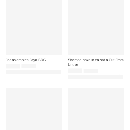
Jeans amples Jaya BDG
Short de boxeur en satin Out From
Under
Prix
Prix
55,00 €
69,00 €
d'origine
remisé
Prix
Prix
14,00 €
35,00 €
PHOTOGRAPHIE RETOUCHÉE
:
d'origine
:
remisé
PHOTOGRAPHIE RETOUCHÉE
:
: