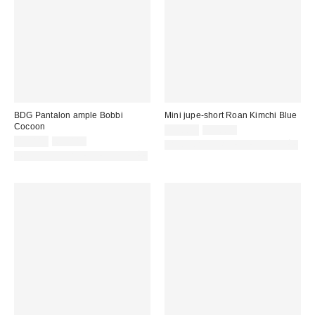
BDG Pantalon ample Bobbi
Mini jupe-short Roan Kimchi Blue
Cocoon
Prix
Prix
25,00 €
49,00 €
d'origine
Prix
Prix
remisé
45,00 €
65,00 €
PHOTOGRAPHIE RETOUCHÉE
:
d'origine
remisé
:
PHOTOGRAPHIE RETOUCHÉE
:
: