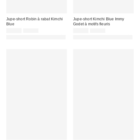
Jupe-short Robin à rabat Kimchi
Jupe-short Kimchi Blue Immy
Blue
Godet à motifs fleuris
Prix
Prix
Prix
Prix
25,00 €
55,00 €
22,00 €
49,00 €
d'origine
d'origine
remisé
remisé
PHOTOGRAPHIE RETOUCHÉE
PHOTOGRAPHIE RETOUCHÉE
:
:
:
: