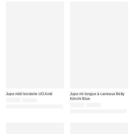
Jupe midi broderie UO Andi
Jupe mi-longue à carreaux Betty
Kimchi Blue
Prix
Prix
29,00 €
59,00 €
d'origine
remisé
Prix
Prix
39,00 €
59,00 €
PHOTOGRAPHIE RETOUCHÉE
:
d'origine
:
remisé
PHOTOGRAPHIE RETOUCHÉE
:
: