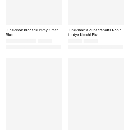
Jupe-short broderie Immy Kimchi
Jupe-short à ourlet rabattu Robin
Blue
tie-dye Kimchi Blue
Prix
Prix
Prix
Prix
19,00 € – 22,00 €
49,00 €
25,00 €
55,00 €
d'origine
d'origine
remisé
remisé
PHOTOGRAPHIE RETOUCHÉE
PHOTOGRAPHIE RETOUCHÉE
:
:
:
: