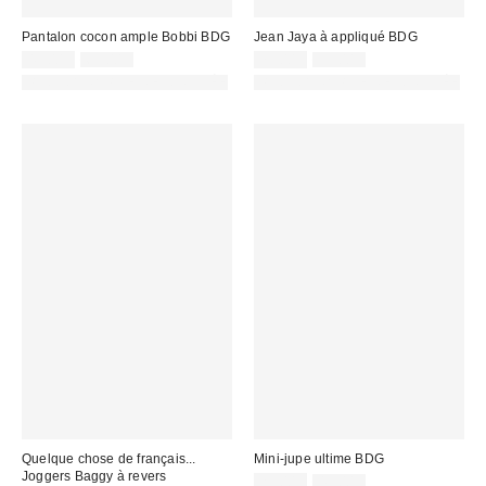
Pantalon cocon ample Bobbi BDG
Jean Jaya à appliqué BDG
Prix
Prix
Prix
Prix
45,00 €
65,00 €
75,00 €
99,00 €
d'origine
d'origine
remisé
remisé
PHOTOGRAPHIE RETOUCHÉE
PHOTOGRAPHIE RETOUCHÉE
:
:
:
:
Quelque chose de français...
Mini-jupe ultime BDG
Joggers Baggy à revers
Prix
Prix
25,00 €
45,00 €