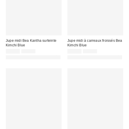
Jupe midi Bea Kantha surteinte
Jupe midi à carreaux froissés Bea
Kimchi Blue
Kimchi Blue
Prix
Prix
Prix
Prix
32,00 €
65,00 €
25,00 €
65,00 €
d'origine
d'origine
remisé
remisé
PHOTOGRAPHIE RETOUCHÉE
PHOTOGRAPHIE RETOUCHÉE
:
:
:
: