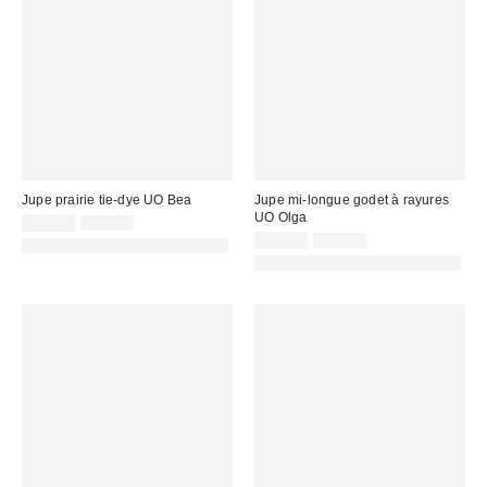
Jupe prairie tie-dye UO Bea
Jupe mi-longue godet à rayures
UO Olga
Prix
Prix
25,00 €
69,00 €
d'origine
remisé
Prix
Prix
25,00 €
65,00 €
PHOTOGRAPHIE RETOUCHÉE
:
d'origine
:
remisé
PHOTOGRAPHIE RETOUCHÉE
:
: