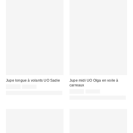
Jupe longue à volants UO Sadie
Jupe midi UO Olga en voile à
carreaux
Prix
Prix
25,00 €
65,00 €
d'origine
remisé
Prix
Prix
29,00 €
59,00 €
PHOTOGRAPHIE RETOUCHÉE
:
d'origine
:
remisé
PHOTOGRAPHIE RETOUCHÉE
:
: