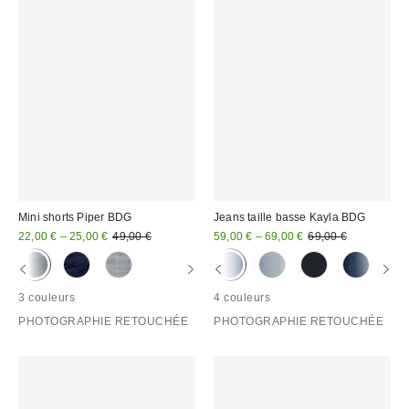
Mini shorts Piper BDG
Jeans taille basse Kayla BDG
Prix
Prix
Prix
Prix
22,00 € – 25,00 €
49,00 €
59,00 € – 69,00 €
69,00 €
d'origine
d'origine
remisé
remisé
:
:
:
:
3 couleurs
4 couleurs
PHOTOGRAPHIE RETOUCHÉE
PHOTOGRAPHIE RETOUCHÉE