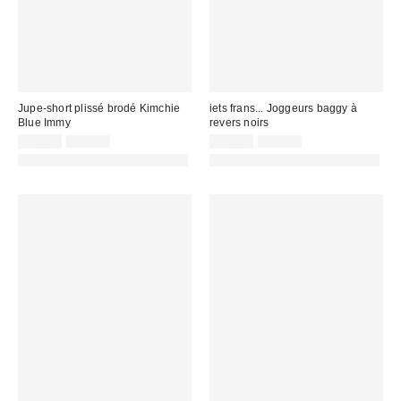
Jupe-short plissé brodé Kimchie
iets frans... Joggeurs baggy à
Blue Immy
revers noirs
Prix
Prix
Prix
Prix
22,00 €
49,00 €
35,00 €
55,00 €
d'origine
d'origine
remisé
remisé
PHOTOGRAPHIE RETOUCHÉE
PHOTOGRAPHIE RETOUCHÉE
:
:
:
: