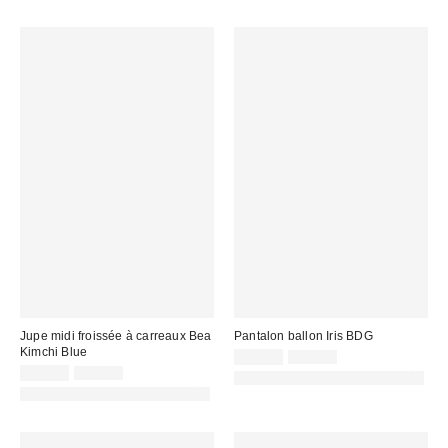
Jupe midi froissée à carreaux Bea
Pantalon ballon Iris BDG
Kimchi Blue
Prix
Prix
45,00 €
59,00 €
d'origine
Prix
Prix
remisé
39,00 €
65,00 €
PHOTOGRAPHIE RETOUCHÉE
:
d'origine
remisé
:
PHOTOGRAPHIE RETOUCHÉE
:
: