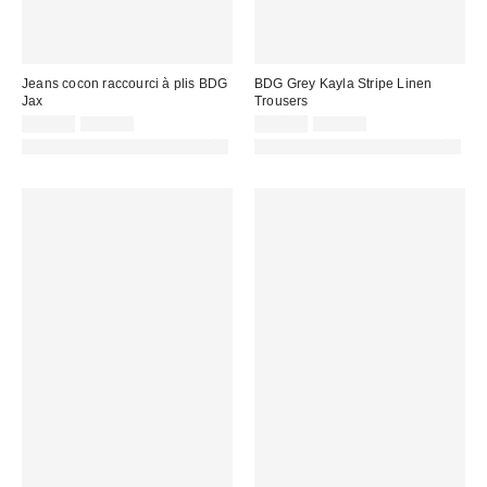
Jeans cocon raccourci à plis BDG
BDG Grey Kayla Stripe Linen
Jax
Trousers
Prix
Prix
Prix
Prix
49,00 €
59,00 €
49,00 €
75,00 €
d'origine
d'origine
remisé
remisé
PHOTOGRAPHIE RETOUCHÉE
PHOTOGRAPHIE RETOUCHÉE
:
:
:
: