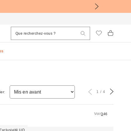
os
1
4
ier:
Voir
3
4
6
Exclusivité UO