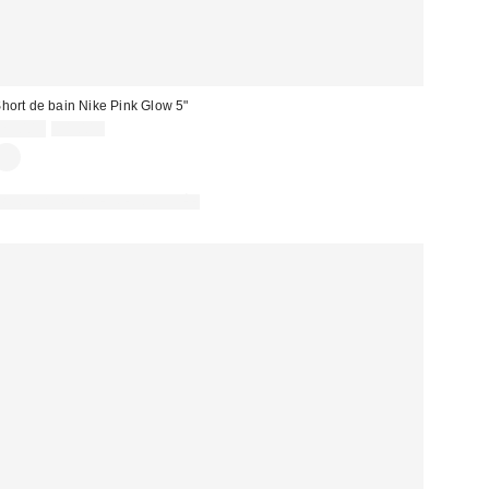
hort de bain Nike Pink Glow 5"
Prix
Prix
25,00 €
31,00 €
d'origine
remisé
:
PHOTOGRAPHIE RETOUCHÉE