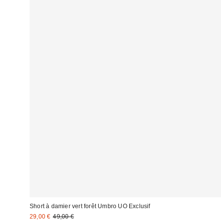
Short à damier vert forêt Umbro UO Exclusif
Prix
Prix
29,00 €
49,00 €