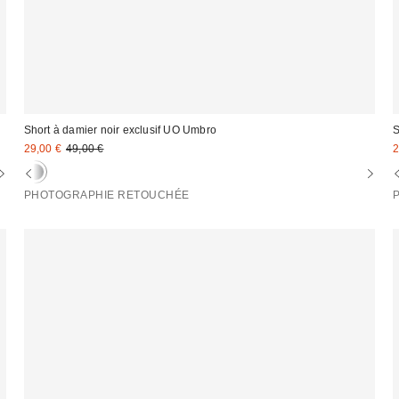
Short à damier noir exclusif UO Umbro
S
Prix
Prix
P
29,00 €
49,00 €
2
d'origine
remisé
r
:
:
:
PHOTOGRAPHIE RETOUCHÉE