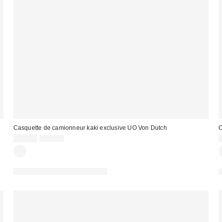
Casquette de camionneur kaki exclusive UO Von Dutch
C
Prix
Prix
20,00 €
49,00 €
d'origine
remisé
:
:
:
PHOTOGRAPHIE RETOUCHÉE