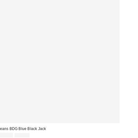
eans BDG Blue Black Jack
Prix
Prix
25,00 €
69,00 €