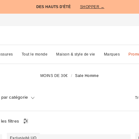
DES HAUTS D'ÉTÉ
SHOPPER →
ssures
Tout le monde
Maison & style de vie
Marques
Prom
MOINS DE 30€
Sale Homme
par catégorie
Tr
les filtres
Exclusivité UO