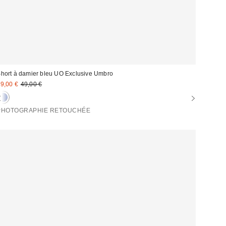
hort à damier bleu UO Exclusive Umbro
rix
Prix
9,00 €
49,00 €
d'origine
emisé
:
PHOTOGRAPHIE RETOUCHÉE