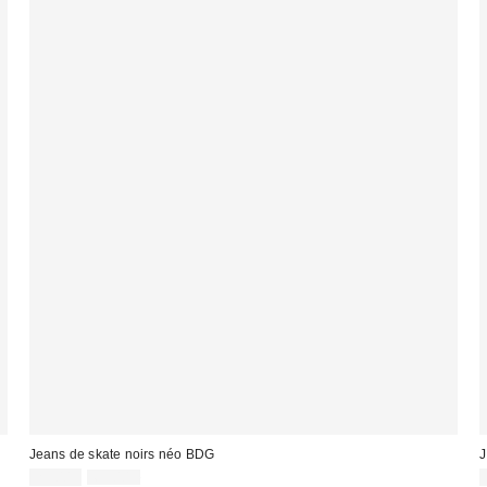
Jeans de skate noirs néo BDG
J
Prix
Prix
25,00 €
69,00 €