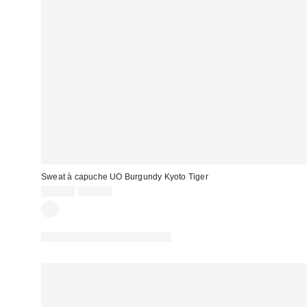
Sweat à capuche UO Burgundy Kyoto Tiger
Prix
Prix
25,00 €
65,00 €
d'origine
remisé
:
:
PHOTOGRAPHIE RETOUCHÉE