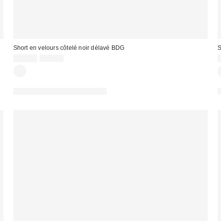
Short en velours côtelé noir délavé BDG
S
Prix
Prix
22,00 €
55,00 €
d'origine
remisé
:
:
:
PHOTOGRAPHIE RETOUCHÉE