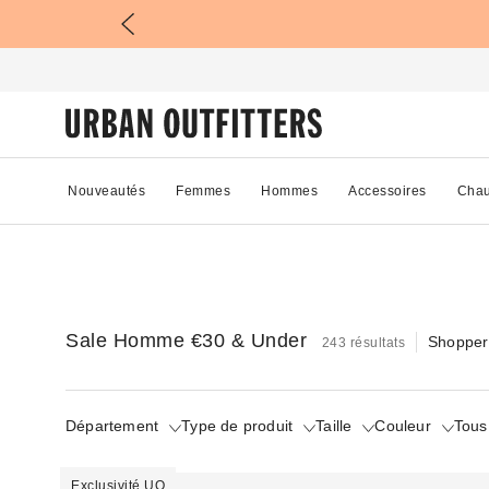
Nouveautés
Femmes
Hommes
Accessoires
Chau
Sale Homme €30 & Under
Shopper 
243 résultats
Département
Type de produit
Taille
Couleur
Tous 
Exclusivité UO