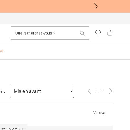
os
1
1
ier:
Voir
3
4
6
Exclusivité UO