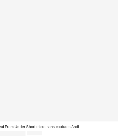
ut From Under Short micro sans coutures Andi
Prix
Prix
4,00 € – 6,00 €
15,00 €