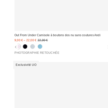
Out From Under Camisole à boutons dos nu sans coutures Andi
Prix
Prix
9,00 € – 22,00 €
22,00 €
d'origine
remisé
:
:
PHOTOGRAPHIE RETOUCHÉE
Exclusivité UO