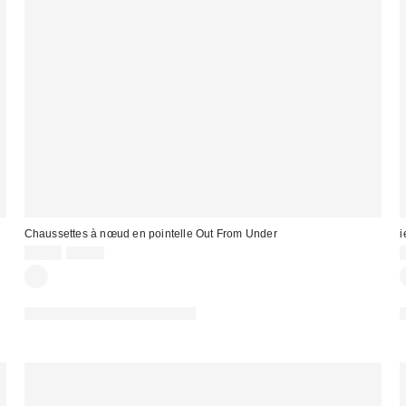
Chaussettes à nœud en pointelle Out From Under
i
Prix
Prix
3,00 €
9,00 €
d'origine
remisé
:
:
:
PHOTOGRAPHIE RETOUCHÉE