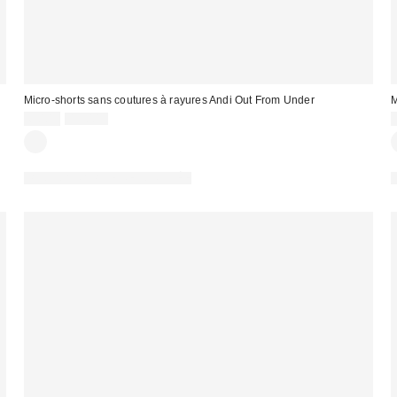
Micro-shorts sans coutures à rayures Andi Out From Under
M
Prix
Prix
6,00 €
15,00 €
d'origine
remisé
:
:
:
PHOTOGRAPHIE RETOUCHÉE