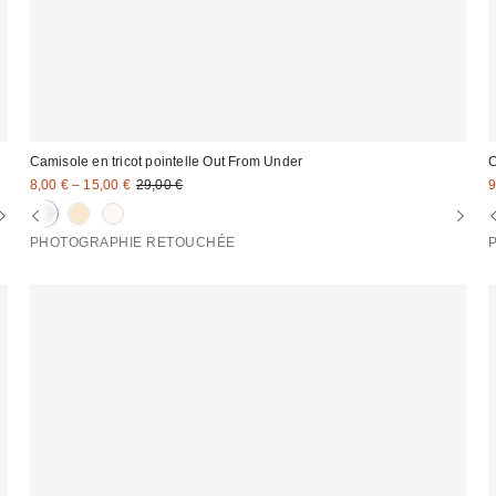
Camisole en tricot pointelle Out From Under
C
Prix
Prix
P
8,00 € – 15,00 €
29,00 €
9
d'origine
remisé
r
:
:
:
PHOTOGRAPHIE RETOUCHÉE