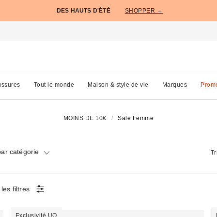
DES HAUTS D'ÉTÉ
SHOPPER →
ssures
Tout le monde
Maison & style de vie
Marques
Prom
MOINS DE 10€
Sale Femme
ar catégorie
Tr
les filtres
Exclusivité UO