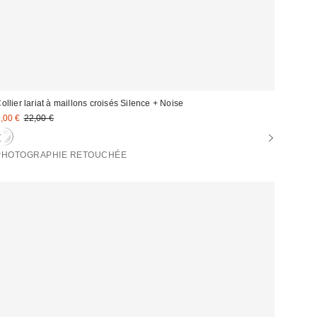
ollier lariat à maillons croisés Silence + Noise
rix
Prix
,00 €
22,00 €
d'origine
emisé
:
PHOTOGRAPHIE RETOUCHÉE