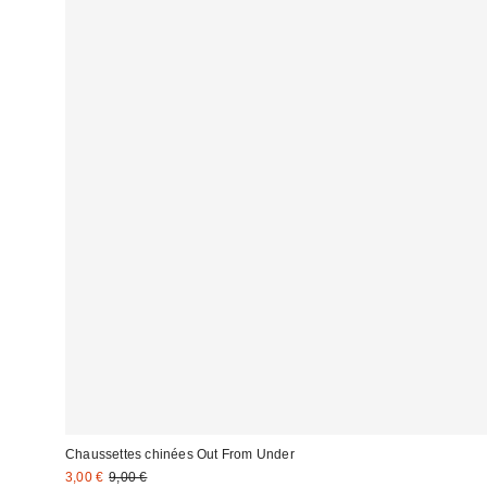
Chaussettes chinées Out From Under
Prix
Prix
3,00 €
9,00 €