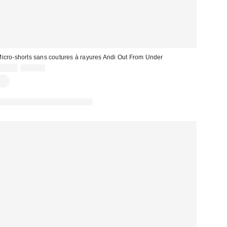
icro-shorts sans coutures à rayures Andi Out From Under
Prix
Prix
6,00 €
15,00 €
d'origine
remisé
:
PHOTOGRAPHIE RETOUCHÉE