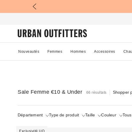
Nouveautés
Femmes
Hommes
Accessoires
Chau
Sale Femme €10 & Under
Shopper p
66 résultats
Département
Type de produit
Taille
Couleur
Tous 
Exclusivité UO