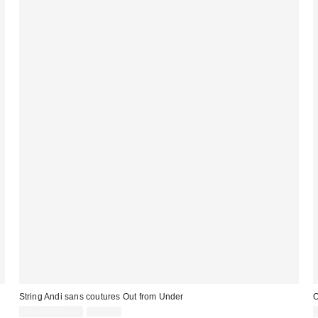
String Andi sans coutures Out from Under
O
Prix
Prix
3,00 € – 5,00 €
10,00 €