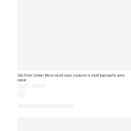
Out From Under Micro-short sans coutures à motif tapisserie avec
rabat
Prix
Prix
9,00 €
18,00 €
d'origine
remisé
:
:
PHOTOGRAPHIE RETOUCHÉE