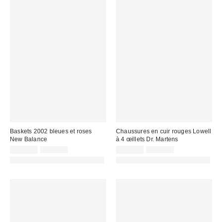
Baskets 2002 bleues et roses
Chaussures en cuir rouges Lowell
New Balance
à 4 œillets Dr. Martens
Prix
Prix
Prix
Prix
135,00 €
169,00 €
175,00 €
219,00 €
d'origine
d'origine
remisé
remisé
PHOTOGRAPHIE RETOUCHÉE
PHOTOGRAPHIE RETOUCHÉE
:
:
:
: