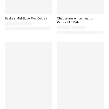
Baskets Mist Edge Flex Oakley
Chaussures en cuir marron
Padror KLEMAN
Prix
Prix
179,00 €
199,00 €
d'origine
remisé
Prix
Prix
135,00 €
170,00 €
PHOTOGRAPHIE RETOUCHÉE
:
d'origine
:
remisé
PHOTOGRAPHIE RETOUCHÉE
:
: