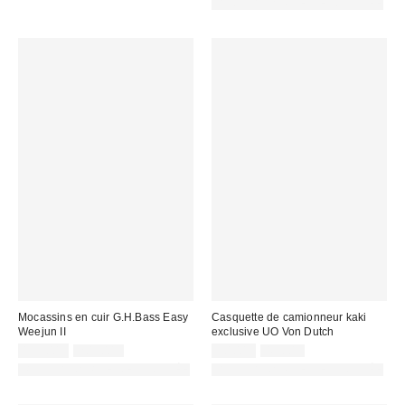
PHOTOGRAPHIE RETOUCHÉE
:
:
Mocassins en cuir G.H.Bass Easy
Casquette de camionneur kaki
Weejun II
exclusive UO Von Dutch
Prix
Prix
Prix
Prix
159,00 €
205,00 €
20,00 €
49,00 €
d'origine
d'origine
remisé
remisé
PHOTOGRAPHIE RETOUCHÉE
PHOTOGRAPHIE RETOUCHÉE
:
:
:
: