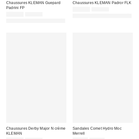
Chaussures KLEMAN Guepard
Chaussures KLEMAN Padror FLK
Padrini FP
Prix
Prix
109,00 €
190,00 €
d'origine
Prix
Prix
remisé
119,00 €
200,00 €
PHOTOGRAPHIE RETOUCHÉE
:
d'origine
remisé
:
PHOTOGRAPHIE RETOUCHÉE
:
:
Chaussures Derby Major N crème
Sandales Comet Hydro Moc
KLEMAN
Merrell