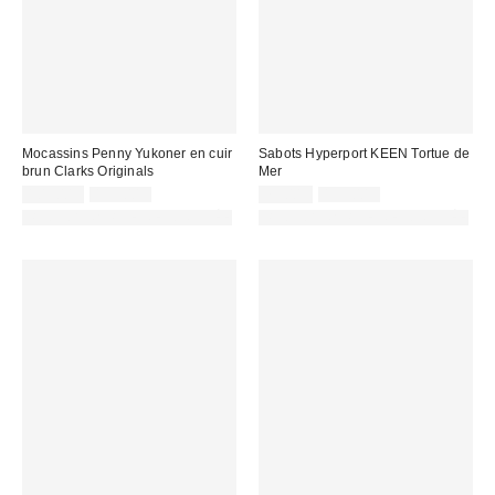
Mocassins Penny Yukoner en cuir
Sabots Hyperport KEEN Tortue de
brun Clarks Originals
Mer
Prix
Prix
Prix
Prix
105,00 €
195,00 €
75,00 €
155,00 €
d'origine
d'origine
remisé
remisé
PHOTOGRAPHIE RETOUCHÉE
PHOTOGRAPHIE RETOUCHÉE
:
:
:
: