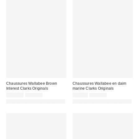
Chaussures Wallabee Brown
Chaussures Wallabee en daim
Interest Clarks Originals
marine Clarks Originals
Prix
Prix
Prix
Prix
109,00 €
190,00 €
79,00 €
140,00 €
d'origine
d'origine
remisé
remisé
PHOTOGRAPHIE RETOUCHÉE
PHOTOGRAPHIE RETOUCHÉE
:
:
:
: