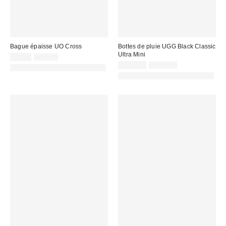
Bague épaisse UO Cross
Bottes de pluie UGG Black Classic
Ultra Mini
Prix
Prix
8,00 €
20,00 €
d'origine
remisé
Prix
Prix
139,00 €
249,00 €
PHOTOGRAPHIE RETOUCHÉE
:
d'origine
:
remisé
PHOTOGRAPHIE RETOUCHÉE
:
: