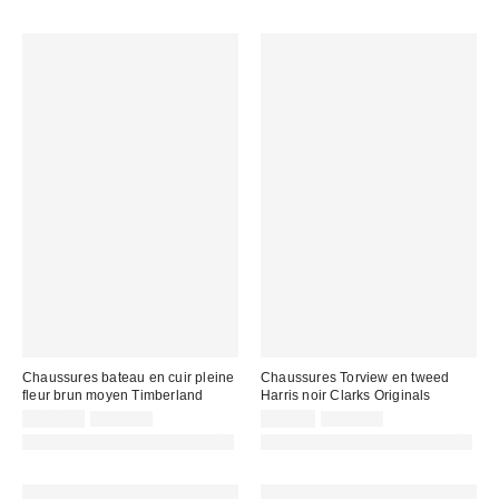
:
:
Chaussures bateau en cuir pleine
Chaussures Torview en tweed
fleur brun moyen Timberland
Harris noir Clarks Originals
Prix
Prix
Prix
Prix
105,00 €
179,00 €
89,00 €
150,00 €
d'origine
d'origine
remisé
remisé
PHOTOGRAPHIE RETOUCHÉE
PHOTOGRAPHIE RETOUCHÉE
:
:
:
: