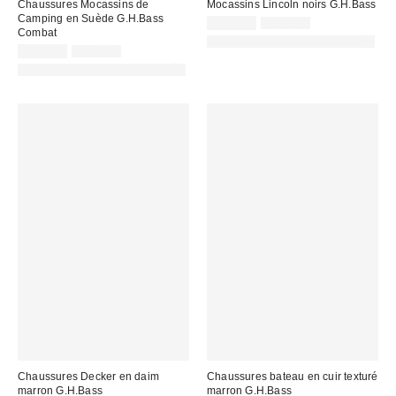
Chaussures Mocassins de
Mocassins Lincoln noirs G.H.Bass
Camping en Suède G.H.Bass
Prix
Prix
125,00 €
209,00 €
Combat
d'origine
remisé
PHOTOGRAPHIE RETOUCHÉE
:
Prix
Prix
:
149,00 €
258,00 €
d'origine
remisé
PHOTOGRAPHIE RETOUCHÉE
:
:
Chaussures Decker en daim
Chaussures bateau en cuir texturé
marron G.H.Bass
marron G.H.Bass