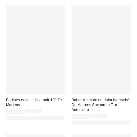
Bottines en cuir lisse noir 101 Dr.
Bottes de moto en daim harnaché
Martens
Dr. Martens Savannah Tan
Annistone
Prix
Prix
109,00 €
205,00 €
d'origine
remisé
Prix
Prix
129,00 €
245,00 €
PHOTOGRAPHIE RETOUCHÉE
:
d'origine
:
remisé
PHOTOGRAPHIE RETOUCHÉE
:
: