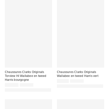
Chaussures Clarks Originals
Chaussures Clarks Originals
Torview Hi Wallabee en tweed
Wallabee en tweed Harris vert
Harris bourgogne
Prix
Prix
99,00 €
165,00 €
d'origine
Prix
Prix
remisé
109,00 €
179,00 €
PHOTOGRAPHIE RETOUCHÉE
:
d'origine
remisé
:
PHOTOGRAPHIE RETOUCHÉE
:
: