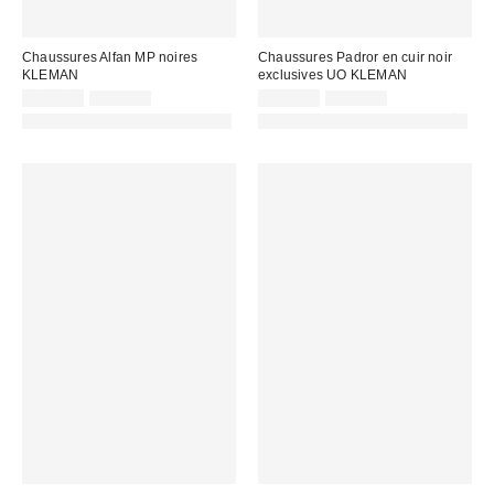
Chaussures Alfan MP noires
Chaussures Padror en cuir noir
KLEMAN
exclusives UO KLEMAN
Prix
Prix
Prix
Prix
125,00 €
210,00 €
105,00 €
180,00 €
d'origine
d'origine
remisé
remisé
PHOTOGRAPHIE RETOUCHÉE
PHOTOGRAPHIE RETOUCHÉE
:
:
:
: