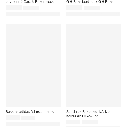
enveloppé Carafe Birkenstock
G.H.Bass bordeaux G.H.Bass
Prix
Prix
Prix
Prix
155,00 €
195,00 €
159,00 €
205,00 €
d'origine
d'origine
remisé
remisé
PHOTOGRAPHIE RETOUCHÉE
PHOTOGRAPHIE RETOUCHÉE
:
:
:
:
Baskets adidas Adipsta noires
Sandales Birkenstock Arizona
noires en Birko-Flor
Prix
Prix
59,00 €
75,00 €
d'origine
remisé
Prix
Prix
89,00 €
109,00 €
PHOTOGRAPHIE RETOUCHÉE
:
d'origine
:
remisé