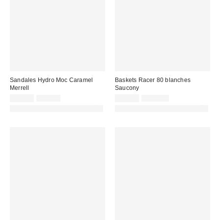
Sandales Hydro Moc Caramel
Baskets Racer 80 blanches
Merrell
Saucony
Prix
Prix
Prix
Prix
55,00 €
65,00 €
85,00 €
110,00 €
d'origine
d'origine
remisé
remisé
PHOTOGRAPHIE RETOUCHÉE
PHOTOGRAPHIE RETOUCHÉE
:
:
:
: