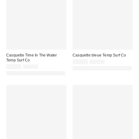
Casquette Time In The Water
Casquette bleue Temp Surf Co
Temp Surf Co
Prix
Prix
25,00 €
45,00 €
d'origine
Prix
Prix
remisé
22,00 €
45,00 €
PHOTOGRAPHIE RETOUCHÉE
:
d'origine
remisé
:
PHOTOGRAPHIE RETOUCHÉE
:
: