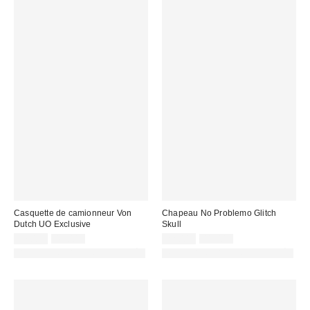
Casquette de camionneur Von
Chapeau No Problemo Glitch
Dutch UO Exclusive
Skull
Prix
Prix
Prix
Prix
17,00 €
49,00 €
22,00 €
41,00 €
d'origine
d'origine
remisé
remisé
PHOTOGRAPHIE RETOUCHÉE
PHOTOGRAPHIE RETOUCHÉE
:
:
:
: