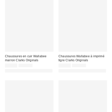
Chaussures en cuir Wallabee
Chaussures Wallabee à imprimé
marron Clarks Originals
tigre Clarks Originals
Prix
Prix
Prix
Prix
89,00 €
150,00 €
95,00 €
160,00 €
d'origine
d'origine
remisé
remisé
PHOTOGRAPHIE RETOUCHÉE
PHOTOGRAPHIE RETOUCHÉE
:
:
:
: