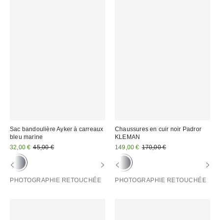
Sac bandoulière Ayker à carreaux
Chaussures en cuir noir Padror
bleu marine
KLEMAN
Prix
Prix
Prix
Prix
32,00 €
45,00 €
149,00 €
170,00 €
d'origine
d'origine
remisé
remisé
:
:
:
:
PHOTOGRAPHIE RETOUCHÉE
PHOTOGRAPHIE RETOUCHÉE