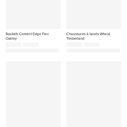
Baskets Cement Edge Flex
Chaussures à lacets Wheat
Oakley
Timberland
Prix
Prix
Prix
Prix
179,00 €
199,00 €
175,00 €
195,00 €
d'origine
d'origine
remisé
remisé
PHOTOGRAPHIE RETOUCHÉE
PHOTOGRAPHIE RETOUCHÉE
:
:
:
: