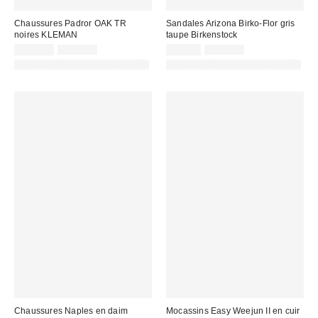
Chaussures Padror OAK TR
Sandales Arizona Birko-Flor gris
noires KLEMAN
taupe Birkenstock
Prix
Prix
Prix
Prix
179,00 €
200,00 €
85,00 €
109,00 €
d'origine
d'origine
remisé
remisé
PHOTOGRAPHIE RETOUCHÉE
PHOTOGRAPHIE RETOUCHÉE
:
:
:
:
Chaussures Naples en daim
Mocassins Easy Weejun II en cuir