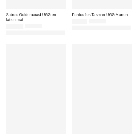
Sabots Goldencoast UGG en
Pantoufles Tasman UGG Marron
laiton mat
Prix
Prix
75,00 €
139,95 €
d'origine
Prix
Prix
remisé
105,00 €
159,00 €
PHOTOGRAPHIE RETOUCHÉE
:
d'origine
remisé
:
PHOTOGRAPHIE RETOUCHÉE
:
: