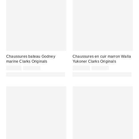
Chaussures bateau Godney
Chaussures en cuir marron Walla
marine Clarks Originals
Yukoner Clarks Originals
Prix
Prix
Prix
Prix
75,00 €
130,00 €
105,00 €
175,00 €
d'origine
d'origine
remisé
remisé
PHOTOGRAPHIE RETOUCHÉE
PHOTOGRAPHIE RETOUCHÉE
:
:
:
: