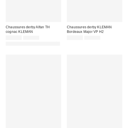
Chaussures derby Alfan TH
Chaussures derby KLEMAN
cognac KLEMAN
Bordeaux Major VP H2
Prix
Prix
Prix
Prix
119,00 €
200,00 €
125,00 €
229,00 €
d'origine
d'origine
remisé
remisé
PHOTOGRAPHIE RETOUCHÉE
:
:
:
: