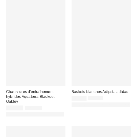
Chaussures d'entraînement
Baskets blanches Adipsta adidas
hybrides Aquaterra Blackout
Prix
Prix
45,00 €
75,00 €
Oakley
d'origine
remisé
PHOTOGRAPHIE RETOUCHÉE
:
Prix
Prix
:
129,00 €
223,00 €
d'origine
remisé
PHOTOGRAPHIE RETOUCHÉE
:
: