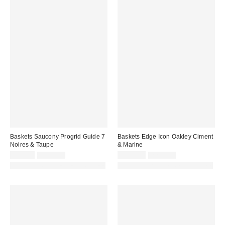
Baskets Saucony Progrid Guide 7
Baskets Edge Icon Oakley Ciment
Noires & Taupe
& Marine
Prix
Prix
Prix
Prix
79,00 €
140,00 €
105,00 €
225,00 €
d'origine
d'origine
remisé
remisé
PHOTOGRAPHIE RETOUCHÉE
PHOTOGRAPHIE RETOUCHÉE
:
:
:
: