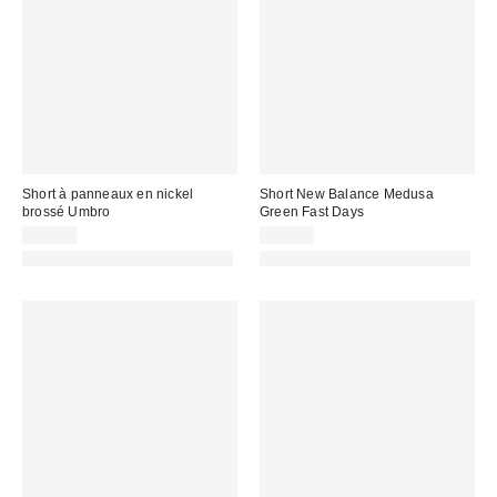
Short à panneaux en nickel
Short New Balance Medusa
brossé Umbro
Green Fast Days
49,00 €
49,00 €
PHOTOGRAPHIE RETOUCHÉE
PHOTOGRAPHIE RETOUCHÉE