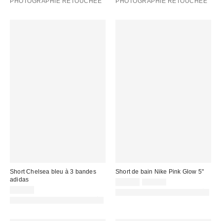
PHOTOGRAPHIE RETOUCHÉE
PHOTOGRAPHIE RETOUCHÉE
Short Chelsea bleu à 3 bandes
Short de bain Nike Pink Glow 5"
adidas
Prix
Prix
25,00 €
31,00 €
d'origine
remisé
29,00 €
PHOTOGRAPHIE RETOUCHÉE
:
:
PHOTOGRAPHIE RETOUCHÉE