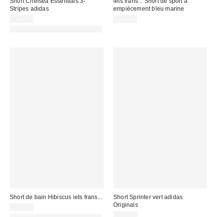
Short Chelsea Essentials 3-
iets frans... Short de sport à
Stripes adidas
empiècement bleu marine
29,00 €
39,00 €
PHOTOGRAPHIE RETOUCHÉE
Short de bain Hibiscus iets frans...
Short Sprinter vert adidas
Originals
45,00 €
49,00 €