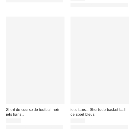
PHOTOGRAPHIE RETOUCHÉE
PHOTOGRAPHIE RETOUCHÉE
Short de course de football noir
iets frans... Shorts de basket-ball
iets frans...
de sport bleus
45,00 €
49,00 €
PHOTOGRAPHIE RETOUCHÉE
PHOTOGRAPHIE RETOUCHÉE