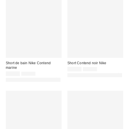
Short de bain Nike Contend
Short Contend noir Nike
marine
Prix
Prix
32,00 €
43,00 €
d'origine
Prix
Prix
remisé
25,00 €
43,00 €
PHOTOGRAPHIE RETOUCHÉE
:
d'origine
remisé
:
PHOTOGRAPHIE RETOUCHÉE
:
: