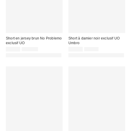
Short en jersey brun No Problemo
Short à damier noir exclusif UO
exclusif UO
Umbro
Prix
Prix
Prix
Prix
39,00 €
119,00 €
29,00 €
49,00 €
d'origine
d'origine
remisé
remisé
PHOTOGRAPHIE RETOUCHÉE
PHOTOGRAPHIE RETOUCHÉE
:
:
:
: