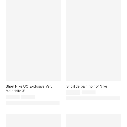
Short Nike UO Exclusive Vert
Short de bain noir 5" Nike
Malachite 3"
Prix
Prix
25,00 €
31,00 €
d'origine
Prix
Prix
remisé
22,00 €
29,00 €
PHOTOGRAPHIE RETOUCHÉE
:
d'origine
remisé
:
PHOTOGRAPHIE RETOUCHÉE
:
: