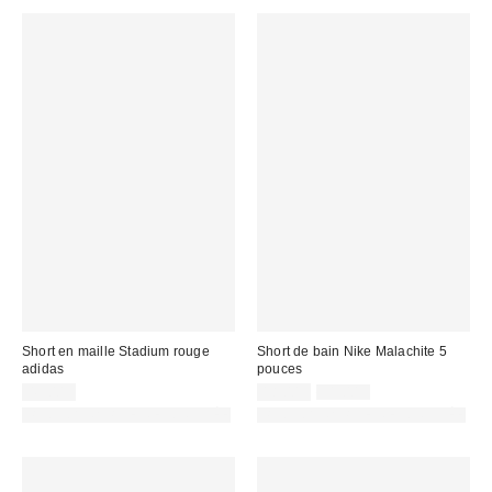
Short en maille Stadium rouge
Short de bain Nike Malachite 5
adidas
pouces
Prix
Prix
45,00 €
18,00 €
31,00 €
d'origine
remisé
PHOTOGRAPHIE RETOUCHÉE
PHOTOGRAPHIE RETOUCHÉE
:
: