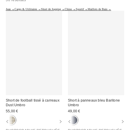
36 résultats
Jean →
Cargo & Utilitaires →
Short de Jogging →
Chino →
Sportif →
Maillots de Bain →
Short de football tissé à carreaux
Short à panneaux bleu Baritone
Dust Umbro
Umbro
55,00 €
49,00 €