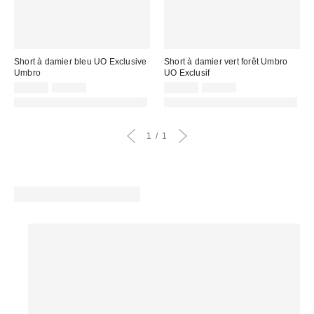
Short à damier bleu UO Exclusive
Short à damier vert forêt Umbro
Umbro
UO Exclusif
Prix
Prix
Prix
Prix
29,00 €
49,00 €
29,00 €
49,00 €
d'origine
d'origine
remisé
remisé
PHOTOGRAPHIE RETOUCHÉE
PHOTOGRAPHIE RETOUCHÉE
:
:
:
:
1
1