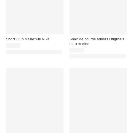
Short Club Malachite Nike
Short de course adidas Originals
bleu marine
44,99 €
49,00 €
PHOTOGRAPHIE RETOUCHÉE
PHOTOGRAPHIE RETOUCHÉE