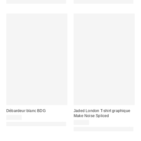
PHOTOGRAPHIE RETOUCHÉE
PHOTOGRAPHIE RETOUCHÉE
Débardeur blanc BDG
Jaded London T-shirt graphique
Make Noise Spliced
19,00 €
55,00 €
PHOTOGRAPHIE RETOUCHÉE
PHOTOGRAPHIE RETOUCHÉE