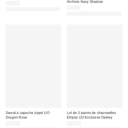
Archivis Navy Shadow
19,00 €
59,00 €
PHOTOGRAPHIE RETOUCHÉE
PHOTOGRAPHIE RETOUCHÉE
Sweat à capuche zippé UO
Lot de 3 paires de chaussettes
Dragon Rose
Ellipse UO Exclusive Oakley
75,00 €
20,00 €