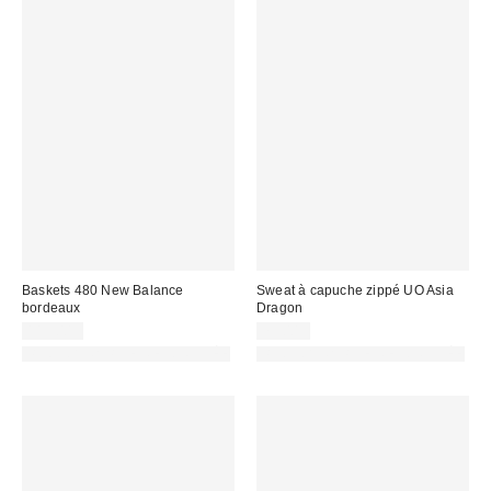
Baskets 480 New Balance
Sweat à capuche zippé UO Asia
bordeaux
Dragon
119,00 €
75,00 €
PHOTOGRAPHIE RETOUCHÉE
PHOTOGRAPHIE RETOUCHÉE