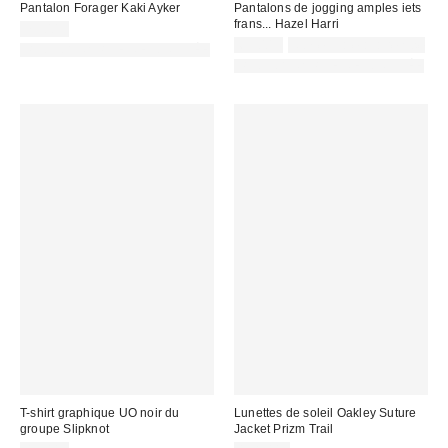
Pantalon Forager Kaki Ayker
Pantalons de jogging amples iets
frans... Hazel Harri
75,00 €
65,00 €
Non éligible à la remise
PHOTOGRAPHIE RETOUCHÉE
PHOTOGRAPHIE RETOUCHÉE
T-shirt graphique UO noir du
Lunettes de soleil Oakley Suture
groupe Slipknot
Jacket Prizm Trail