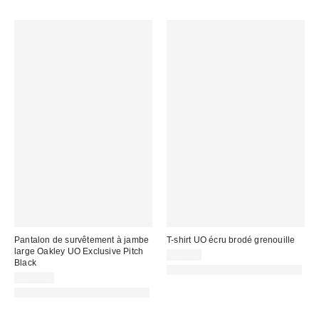
Pantalon de survêtement à jambe
T-shirt UO écru brodé grenouille
large Oakley UO Exclusive Pitch
35,00 €
Black
PHOTOGRAPHIE RETOUCHÉE
110,00 €
PHOTOGRAPHIE RETOUCHÉE