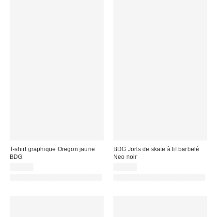
T-shirt graphique Oregon jaune
BDG Jorts de skate à fil barbelé
BDG
Neo noir
45,00 €
69,00 €
PHOTOGRAPHIE RETOUCHÉE
PHOTOGRAPHIE RETOUCHÉE