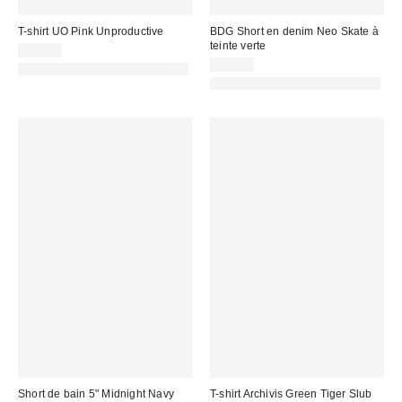
T-shirt UO Pink Unproductive
BDG Short en denim Neo Skate à
teinte verte
35,00 €
65,00 €
PHOTOGRAPHIE RETOUCHÉE
PHOTOGRAPHIE RETOUCHÉE
Short de bain 5" Midnight Navy
T-shirt Archivis Green Tiger Slub