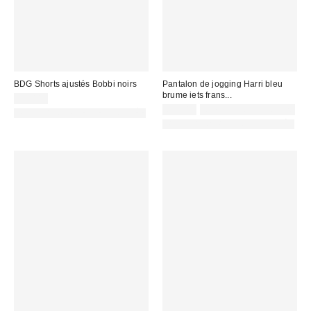
BDG Shorts ajustés Bobbi noirs
Pantalon de jogging Harri bleu
brume iets frans...
59,00 €
65,00 €
Non éligible à la remise
PHOTOGRAPHIE RETOUCHÉE
PHOTOGRAPHIE RETOUCHÉE