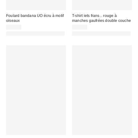
Foulard bandana UO écru à motif
T-shirt iets frans... rouge à
oiseaux
manches gaufrées double couche
22,00 €
55,00 €
PHOTOGRAPHIE RETOUCHÉE
PHOTOGRAPHIE RETOUCHÉE