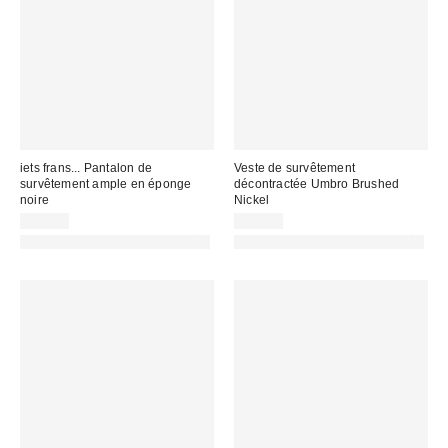
iets frans... Pantalon de
Veste de survêtement
survêtement ample en éponge
décontractée Umbro Brushed
noire
Nickel
69,00 €
99,00 €
PHOTOGRAPHIE RETOUCHÉE
PHOTOGRAPHIE RETOUCHÉE