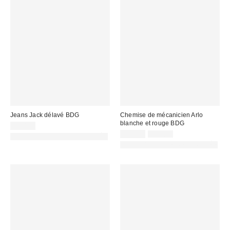
Jeans Jack délavé BDG
Chemise de mécanicien Arlo
blanche et rouge BDG
69,00 €
Prix
Prix
39,00 €
59,00 €
PHOTOGRAPHIE RETOUCHÉE
d'origine
remisé
PHOTOGRAPHIE RETOUCHÉE
:
: