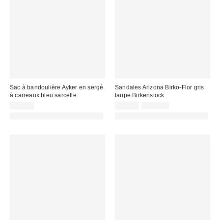
Sac à bandoulière Ayker en sergé
Sandales Arizona Birko-Flor gris
à carreaux bleu sarcelle
taupe Birkenstock
Prix
Prix
32,00 €
85,00 €
109,00 €
d'origine
remisé
PHOTOGRAPHIE RETOUCHÉE
PHOTOGRAPHIE RETOUCHÉE
:
: