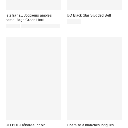
iets frans... Joggeurs amples
UO Black Star Studded Belt
camouflage Green Harri
29,00 €
69,00 €
Non éligible à la remise
UO BDG Débardeur noir
Chemise à manches longues