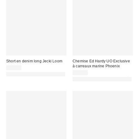
Short en denim long Jecki Loom
Chemise Ed Hardy UO Exclusive
à carreaux marine Phoenix
69,00 €
75,00 €
PHOTOGRAPHIE RETOUCHÉE
PHOTOGRAPHIE RETOUCHÉE