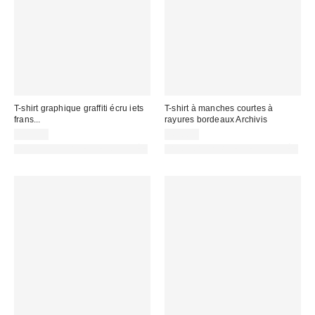
T-shirt graphique graffiti écru iets
T-shirt à manches courtes à
frans...
rayures bordeaux Archivis
39,00 €
45,00 €
PHOTOGRAPHIE RETOUCHÉE
PHOTOGRAPHIE RETOUCHÉE