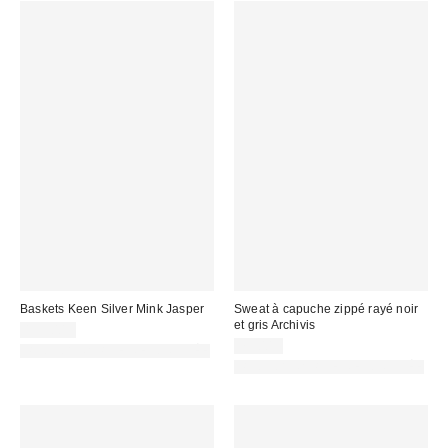
Baskets Keen Silver Mink Jasper
Sweat à capuche zippé rayé noir
et gris Archivis
155,00 €
75,00 €
PHOTOGRAPHIE RETOUCHÉE
PHOTOGRAPHIE RETOUCHÉE