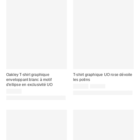
Oakley T-shirt graphique
T-shirt graphique UO rose dévoile
enveloppant blanc à motif
les potins
d'ellipse en exclusivité UO
Prix
Prix
22,00 €
35,00 €
d'origine
remisé
40,00 €
PHOTOGRAPHIE RETOUCHÉE
:
:
PHOTOGRAPHIE RETOUCHÉE