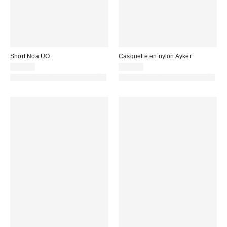
Short Noa UO
Casquette en nylon Ayker
69,00 €
32,00 €
PHOTOGRAPHIE RETOUCHÉE
PHOTOGRAPHIE RETOUCHÉE