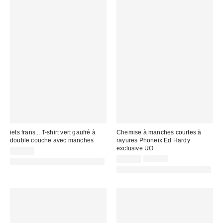
iets frans... T-shirt vert gaufré à
Chemise à manches courtes à
double couche avec manches
rayures Phoneix Ed Hardy
exclusive UO
55,00 €
Prix
Prix
59,00 €
75,00 €
PHOTOGRAPHIE RETOUCHÉE
d'origine
remisé
PHOTOGRAPHIE RETOUCHÉE
:
: