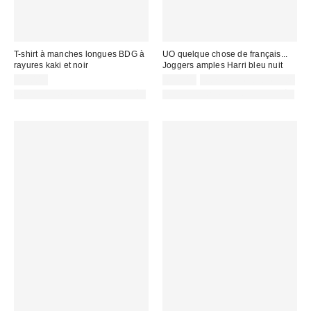
T-shirt à manches longues BDG à
UO quelque chose de français...
rayures kaki et noir
Joggers amples Harri bleu nuit
45,00 €
65,00 €
Non éligible à la remise
PHOTOGRAPHIE RETOUCHÉE
PHOTOGRAPHIE RETOUCHÉE