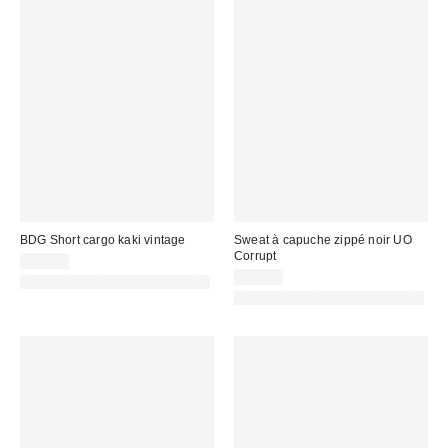
BDG Short cargo kaki vintage
Sweat à capuche zippé noir UO
Corrupt
59,00 €
75,00 €
PHOTOGRAPHIE RETOUCHÉE
PHOTOGRAPHIE RETOUCHÉE