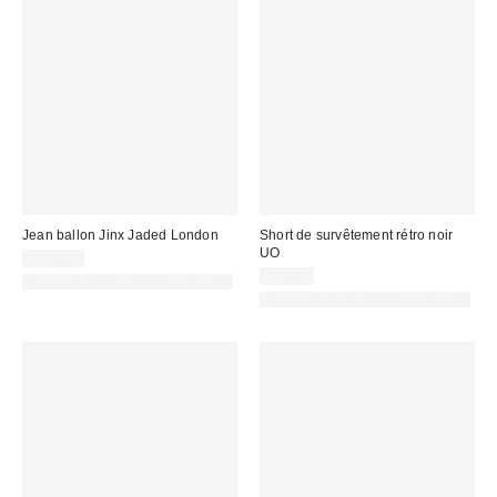
Jean ballon Jinx Jaded London
Short de survêtement rétro noir
UO
119,00 €
59,00 €
PHOTOGRAPHIE RETOUCHÉE
PHOTOGRAPHIE RETOUCHÉE