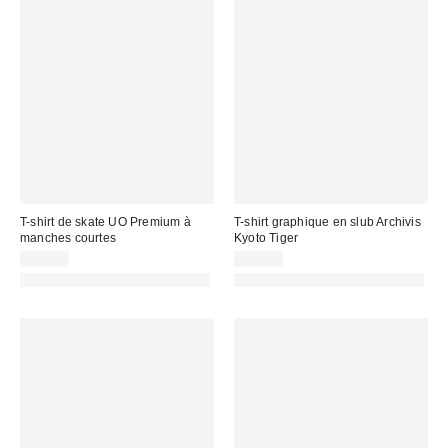
T-shirt de skate UO Premium à
T-shirt graphique en slub Archivis
manches courtes
Kyoto Tiger
25,00 €
45,00 €
PHOTOGRAPHIE RETOUCHÉE
PHOTOGRAPHIE RETOUCHÉE