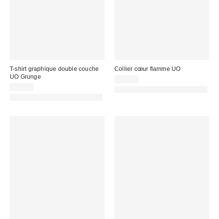
T-shirt graphique double couche
Collier cœur flamme UO
UO Grunge
22,00 €
49,00 €
PHOTOGRAPHIE RETOUCHÉE
PHOTOGRAPHIE RETOUCHÉE