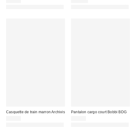
45,00 €
178,00 €
PHOTOGRAPHIE RETOUCHÉE
PHOTOGRAPHIE RETOUCHÉE
Casquette de train marron Archivis
Pantalon cargo court Bobbi BDG
32,00 €
75,00 €
PHOTOGRAPHIE RETOUCHÉE
PHOTOGRAPHIE RETOUCHÉE