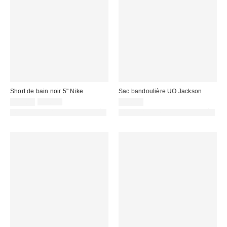
Short de bain noir 5" Nike
Sac bandoulière UO Jackson
Prix
Prix
25,00 €
31,00 €
39,00 €
d'origine
remisé
PHOTOGRAPHIE RETOUCHÉE
PHOTOGRAPHIE RETOUCHÉE
:
: