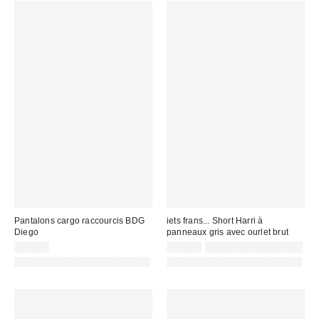
Pantalons cargo raccourcis BDG
iets frans... Short Harri à
Diego
panneaux gris avec ourlet brut
69,00 €
55,00 €
Non éligible à la remise
PHOTOGRAPHIE RETOUCHÉE
PHOTOGRAPHIE RETOUCHÉE