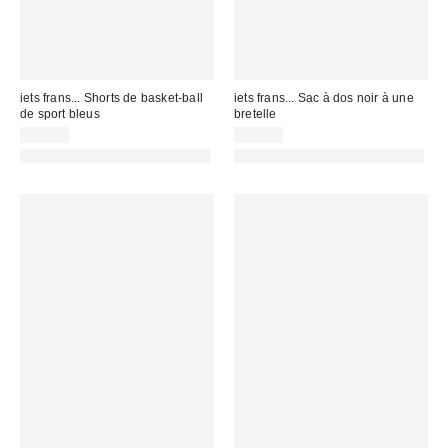
iets frans... Shorts de basket-ball
iets frans... Sac à dos noir à une
de sport bleus
bretelle
49,00 €
49,00 €
PHOTOGRAPHIE RETOUCHÉE
PHOTOGRAPHIE RETOUCHÉE