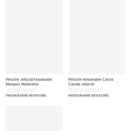
Peluche Jellycat Amuseable
Peluche Amuseable Carole
Margaux Madeleine
Canele Jellycat
Prix
Prix
Prix
Prix
20,00 €
25,00 €
20,00 €
25,00 €
d'origine
d'origine
remisé
remisé
PHOTOGRAPHIE RETOUCHÉE
PHOTOGRAPHIE RETOUCHÉE
:
:
:
: