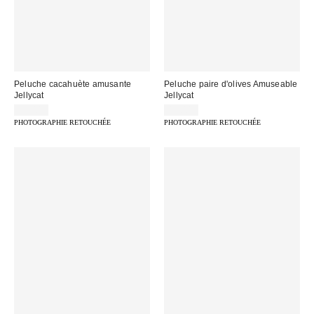
Peluche cacahuète amusante
Peluche paire d'olives Amuseable
Jellycat
Jellycat
22,00 €
45,00 €
PHOTOGRAPHIE RETOUCHÉE
PHOTOGRAPHIE RETOUCHÉE