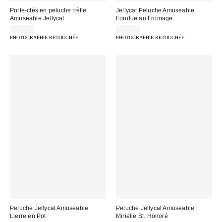
Porte-clés en peluche trèfle
Jellycat Peluche Amuseable
Amuseable Jellycat
Fondue au Fromage
35,00 €
45,00 €
PHOTOGRAPHIE RETOUCHÉE
PHOTOGRAPHIE RETOUCHÉE
Peluche Jellycat Amuseable
Peluche Jellycat Amuseable
Lierre en Pot
Mirielle St. Honoré