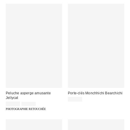
Peluche asperge amusante
Porte-clés Monchhichi Bearchichi
Jellycat
20,00 €
Prix
Prix
39,00 €
49,00 €
d'origine
remisé
PHOTOGRAPHIE RETOUCHÉE
:
: