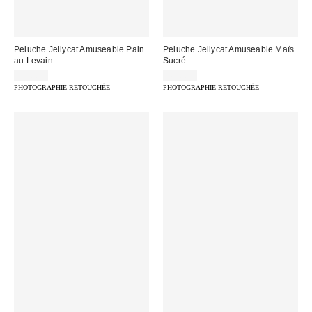
Peluche Jellycat Amuseable Pain
Peluche Jellycat Amuseable Maïs
au Levain
Sucré
39,00 €
49,00 €
PHOTOGRAPHIE RETOUCHÉE
PHOTOGRAPHIE RETOUCHÉE