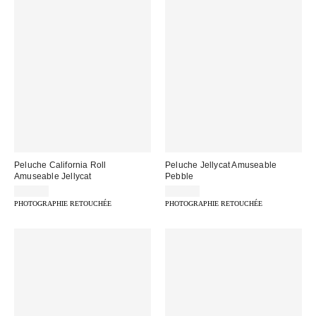
Peluche California Roll
Peluche Jellycat Amuseable
Amuseable Jellycat
Pebble
29,00 €
25,00 €
PHOTOGRAPHIE RETOUCHÉE
PHOTOGRAPHIE RETOUCHÉE