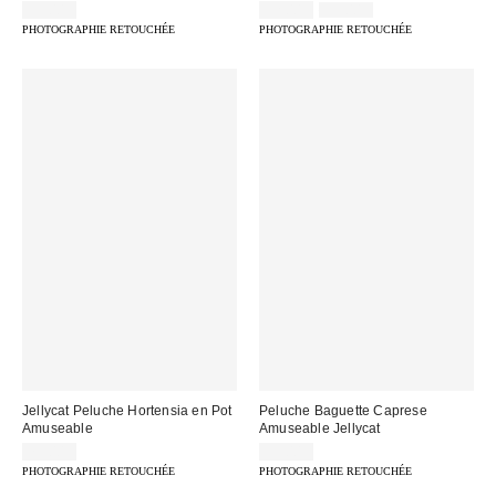
Prix
Prix
55,00 €
32,00 €
39,00 €
d'origine
remisé
PHOTOGRAPHIE RETOUCHÉE
PHOTOGRAPHIE RETOUCHÉE
:
:
Jellycat Peluche Hortensia en Pot
Peluche Baguette Caprese
Amuseable
Amuseable Jellycat
75,00 €
39,00 €
PHOTOGRAPHIE RETOUCHÉE
PHOTOGRAPHIE RETOUCHÉE