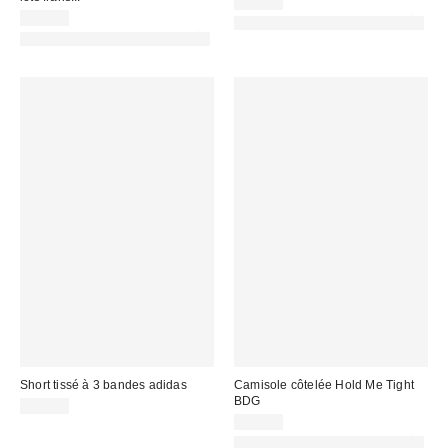
22,00 €
79,00 €
PHOTOGRAPHIE RETOUCHÉE
PHOTOGRAPHIE RETOUCHÉE
Short tissé à 3 bandes adidas
Camisole côtelée Hold Me Tight
BDG
30,00 €
20,00 €
PHOTOGRAPHIE RETOUCHÉE