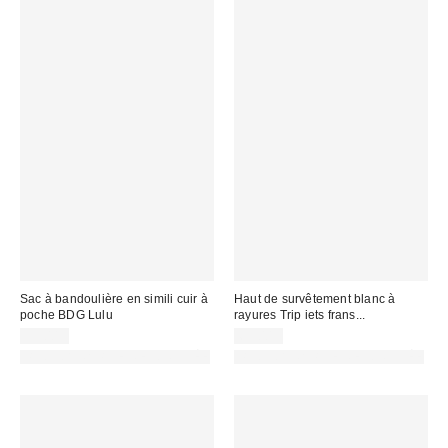
Sac à bandoulière en simili cuir à
Haut de survêtement blanc à
poche BDG Lulu
rayures Trip iets frans...
59,00 €
65,00 €
PHOTOGRAPHIE RETOUCHÉE
PHOTOGRAPHIE RETOUCHÉE