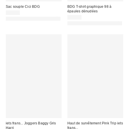
Sac souple Cici BDG
BDG T-shirt graphique 98 à
épaules dénudées
59,00 €
32,00 €
PHOTOGRAPHIE RETOUCHÉE
PHOTOGRAPHIE RETOUCHÉE
iets frans... Joggers Baggy Gris
Haut de survêtement Pink Trip iets
Harri
frans...