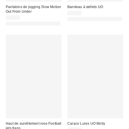
Pantalons de jogging Slow Motion
Bandeau à œillets UO
Out From Under
15,00 €
65,00 €
PHOTOGRAPHIE RETOUCHÉE
PHOTOGRAPHIE RETOUCHÉE
Haut de survêtement rose Football
Caraco Lurex UO Molly
iets frans...