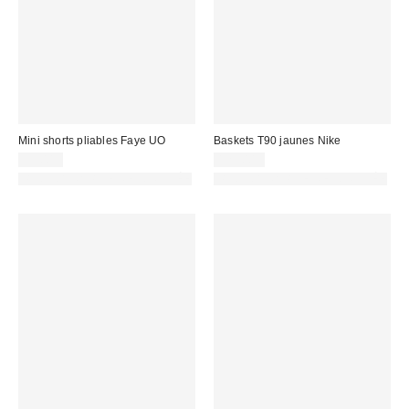
Mini shorts pliables Faye UO
Baskets T90 jaunes Nike
35,00 €
129,00 €
PHOTOGRAPHIE RETOUCHÉE
PHOTOGRAPHIE RETOUCHÉE