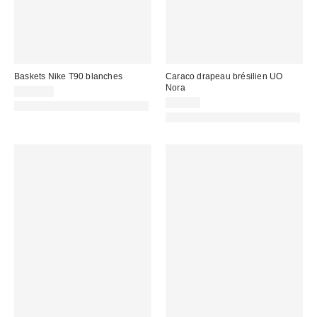
Baskets Nike T90 blanches
Caraco drapeau brésilien UO
Nora
129,00 €
25,00 €
PHOTOGRAPHIE RETOUCHÉE
PHOTOGRAPHIE RETOUCHÉE