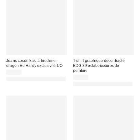
Jeans cocon kaki à broderie
T-shirt graphique décontracté
dragon Ed Hardy exclusivité UO
BDG 89 éclaboussures de
peinture
94,00 €
32,00 €
PHOTOGRAPHIE RETOUCHÉE
PHOTOGRAPHIE RETOUCHÉE