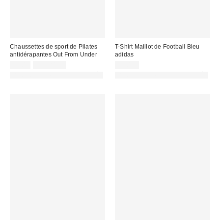
Chaussettes de sport de Pilates
T-Shirt Maillot de Football Bleu
antidérapantes Out From Under
adidas
9,00 €
2 pour 12 €
55,00 €
PHOTOGRAPHIE RETOUCHÉE
PHOTOGRAPHIE RETOUCHÉE