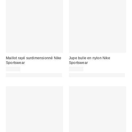
Maillot rayé surdimensionné Nike
Jupe bulle en nylon Nike
Sportswear
Sportswear
60,00 €
60,00 €
PHOTOGRAPHIE RETOUCHÉE
PHOTOGRAPHIE RETOUCHÉE