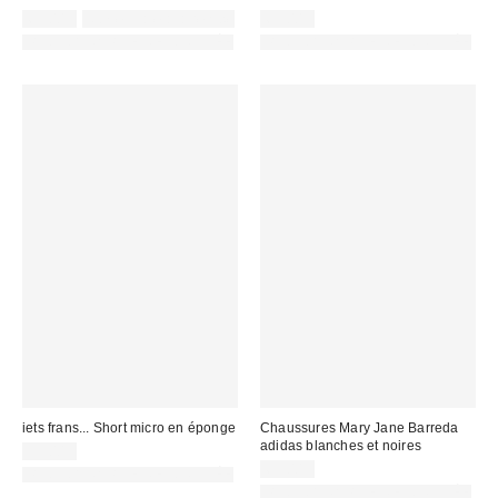
65,00 €
Non éligible à la remise
65,00 €
PHOTOGRAPHIE RETOUCHÉE
PHOTOGRAPHIE RETOUCHÉE
iets frans... Short micro en éponge
Chaussures Mary Jane Barreda
adidas blanches et noires
35,00 €
69,00 €
PHOTOGRAPHIE RETOUCHÉE
PHOTOGRAPHIE RETOUCHÉE