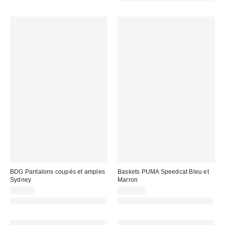
BDG Pantalons coupés et amples
Baskets PUMA Speedcat Bleu et
Sydney
Marron
59,00 €
110,00 €
PHOTOGRAPHIE RETOUCHÉE
PHOTOGRAPHIE RETOUCHÉE