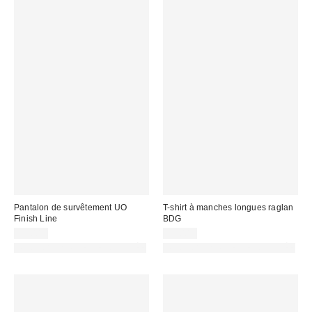
Pantalon de survêtement UO
T-shirt à manches longues raglan
Finish Line
BDG
55,00 €
35,00 €
PHOTOGRAPHIE RETOUCHÉE
PHOTOGRAPHIE RETOUCHÉE