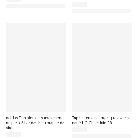
95,00 €
PHOTOGRAPHIE RETOUCHÉE
PHOTOGRAPHIE RETOUCHÉE
adidas Pantalon de survêtement
Top halterneck graphique avec col
ample à 3 bandes bleu marine de
noué UO Chocolate 98
stade
29,00 €
65,00 €
PHOTOGRAPHIE RETOUCHÉE