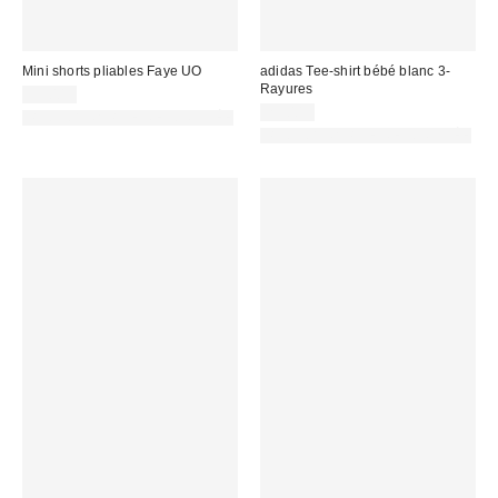
Mini shorts pliables Faye UO
adidas Tee-shirt bébé blanc 3-
Rayures
35,00 €
25,00 €
PHOTOGRAPHIE RETOUCHÉE
PHOTOGRAPHIE RETOUCHÉE