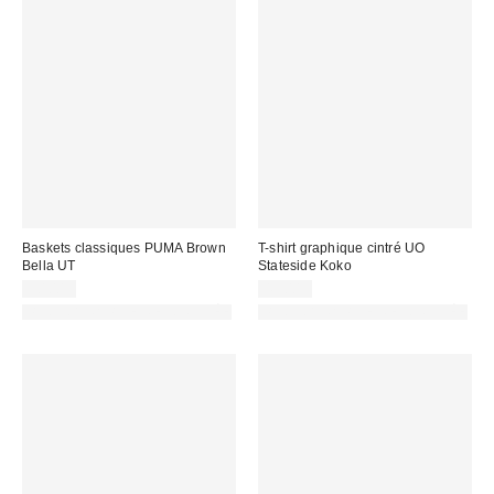
Baskets classiques PUMA Brown
T-shirt graphique cintré UO
Bella UT
Stateside Koko
90,00 €
45,00 €
PHOTOGRAPHIE RETOUCHÉE
PHOTOGRAPHIE RETOUCHÉE