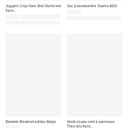
Joggers Crop Harri Brut Ourlet iets
Sac à bandoulière Sophia BDG
frans...
45,00 €
59,00 €
Non éligible à la remise
PHOTOGRAPHIE RETOUCHÉE
PHOTOGRAPHIE RETOUCHÉE
Baskets Breaknet adidas Beige
Veste coupe-vent à panneaux
Theo iets frans...
65,00 €