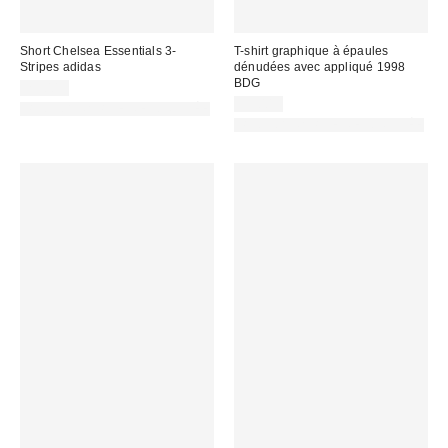
Short Chelsea Essentials 3-
T-shirt graphique à épaules
Stripes adidas
dénudées avec appliqué 1998
BDG
29,00 €
35,00 €
PHOTOGRAPHIE RETOUCHÉE
PHOTOGRAPHIE RETOUCHÉE