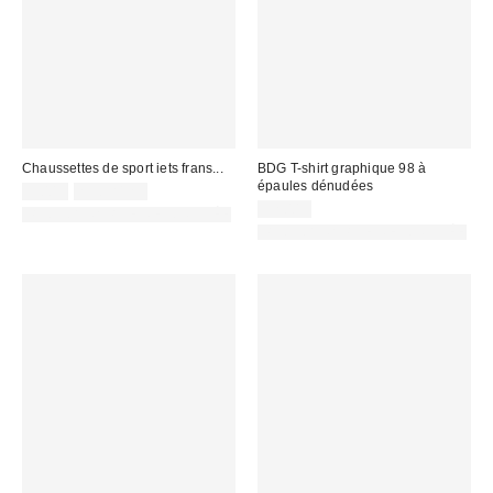
Chaussettes de sport iets frans...
BDG T-shirt graphique 98 à
épaules dénudées
9,00 €
2 pour 12 €
32,00 €
PHOTOGRAPHIE RETOUCHÉE
PHOTOGRAPHIE RETOUCHÉE