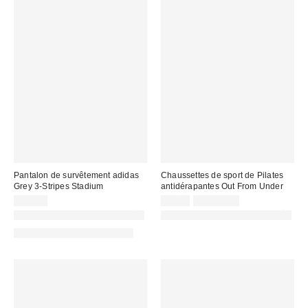
Pantalon de survêtement adidas
Chaussettes de sport de Pilates
Grey 3-Stripes Stadium
antidérapantes Out From Under
65,00 €
9,00 €
2 pour 12 €
PHOTOGRAPHIE RETOUCHÉE
PHOTOGRAPHIE RETOUCHÉE
Article coordonné disponible