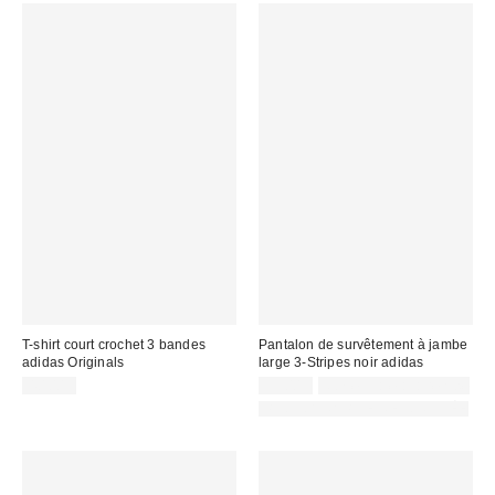
T-shirt court crochet 3 bandes
Pantalon de survêtement à jambe
adidas Originals
large 3-Stripes noir adidas
40,00 €
55,00 €
Non éligible à la remise
PHOTOGRAPHIE RETOUCHÉE