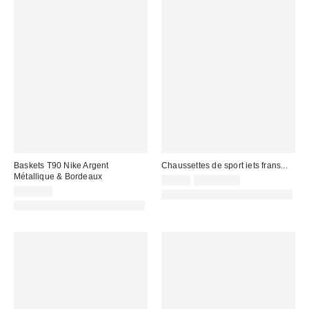
Baskets T90 Nike Argent
Chaussettes de sport iets frans...
Métallique & Bordeaux
9,00 €
2 pour 12 €
129,00 €
PHOTOGRAPHIE RETOUCHÉE
PHOTOGRAPHIE RETOUCHÉE