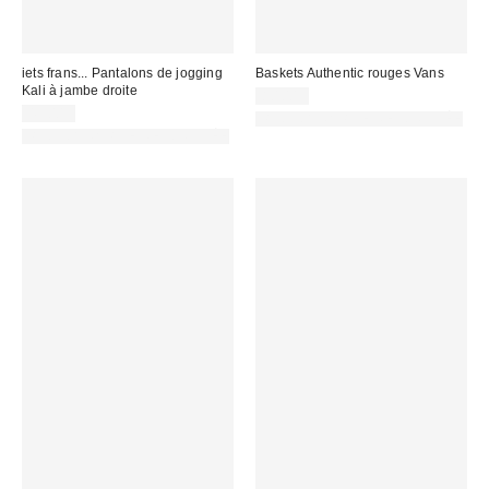
iets frans... Pantalons de jogging
Baskets Authentic rouges Vans
Kali à jambe droite
80,00 €
45,00 €
PHOTOGRAPHIE RETOUCHÉE
PHOTOGRAPHIE RETOUCHÉE