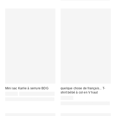
Mini sac Karlie à serrure BDG
quelque chose de français... T-
shirt bébé à col en V haut
45,00 €
Non éligible à la remise
22,00 €
PHOTOGRAPHIE RETOUCHÉE
PHOTOGRAPHIE RETOUCHÉE