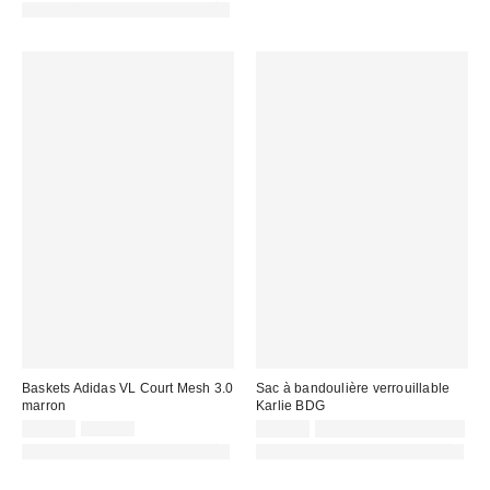
PHOTOGRAPHIE RETOUCHÉE
Baskets Adidas VL Court Mesh 3.0
Sac à bandoulière verrouillable
marron
Karlie BDG
Prix
Prix
55,00 €
65,00 €
59,00 €
Non éligible à la remise
d'origine
remisé
PHOTOGRAPHIE RETOUCHÉE
PHOTOGRAPHIE RETOUCHÉE
:
: