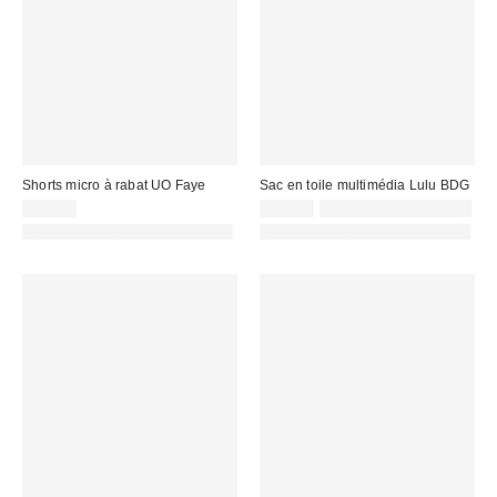
Shorts micro à rabat UO Faye
Sac en toile multimédia Lulu BDG
32,00 €
59,00 €
Non éligible à la remise
PHOTOGRAPHIE RETOUCHÉE
PHOTOGRAPHIE RETOUCHÉE