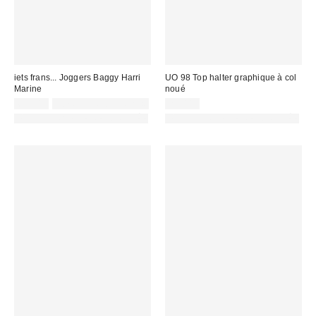
iets frans... Joggers Baggy Harri
UO 98 Top halter graphique à col
Marine
noué
65,00 €
Non éligible à la remise
29,00 €
PHOTOGRAPHIE RETOUCHÉE
PHOTOGRAPHIE RETOUCHÉE