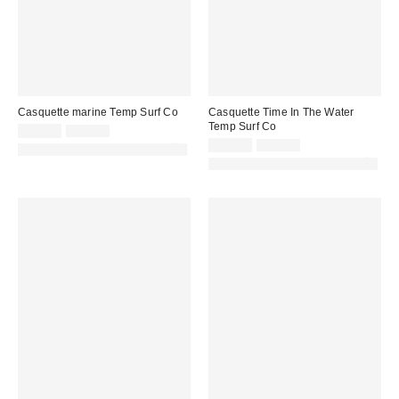
Casquette marine Temp Surf Co
Casquette Time In The Water
Temp Surf Co
Prix
Prix
25,00 €
45,00 €
d'origine
remisé
Prix
Prix
22,00 €
45,00 €
PHOTOGRAPHIE RETOUCHÉE
:
d'origine
:
remisé
PHOTOGRAPHIE RETOUCHÉE
:
: