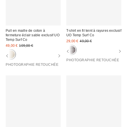
Pull en maille de coton à
T-shirt en fil teint à rayures exclusif
fermeture éclair sable exclusif UO
UO Temp Surf Co
Temp Surf Co
Prix
Prix
29,00 €
49,00 €
d'origine
Prix
Prix
remisé
49,00 €
109,00 €
:
d'origine
remisé
:
:
:
PHOTOGRAPHIE RETOUCHÉE
PHOTOGRAPHIE RETOUCHÉE