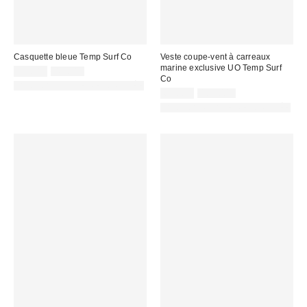
Casquette bleue Temp Surf Co
Veste coupe-vent à carreaux
marine exclusive UO Temp Surf
Prix
Prix
25,00 €
45,00 €
Co
d'origine
remisé
PHOTOGRAPHIE RETOUCHÉE
:
:
Prix
Prix
65,00 €
109,00 €
d'origine
remisé
PHOTOGRAPHIE RETOUCHÉE
:
: