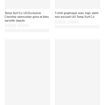
Temp Surf Co UO Exclusive
T-shirt graphique avec logo vieilli
Chemise seersucker grise et bleu
noir exclusif UO Temp Surf Co
sarcelle zippée
Prix
Prix
22,00 €
49,00 €
d'origine
Prix
Prix
remisé
39,00 €
79,00 €
PHOTOGRAPHIE RETOUCHÉE
:
d'origine
remisé
:
PHOTOGRAPHIE RETOUCHÉE
:
: