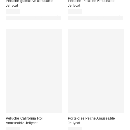
Peluche guimauve amusante
Peluche Pistache Amuseable
Jellycat
Jellycat
32,00 €
25,00 €
PHOTOGRAPHIE RETOUCHÉE
PHOTOGRAPHIE RETOUCHÉE
Peluche California Roll
Porte-clés Pêche Amuseable
Amuseable Jellycat
Jellycat
29,00 €
32,00 €