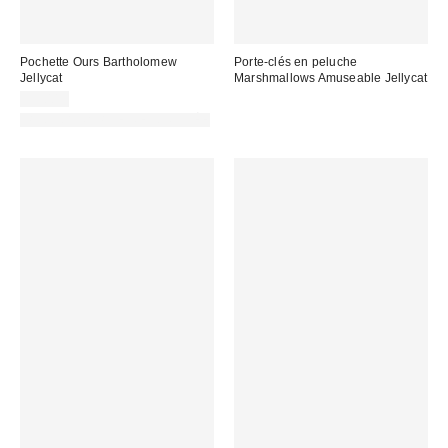
Pochette Ours Bartholomew
Porte-clés en peluche
Jellycat
Marshmallows Amuseable Jellycat
39,00 €
PHOTOGRAPHIE RETOUCHÉE