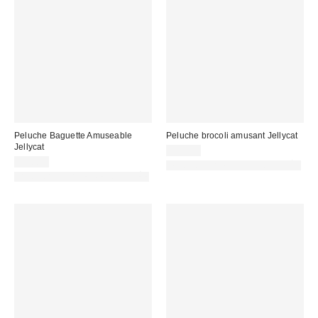
Peluche Baguette Amuseable
Peluche brocoli amusant Jellycat
Jellycat
55,00 €
35,00 €
PHOTOGRAPHIE RETOUCHÉE
PHOTOGRAPHIE RETOUCHÉE