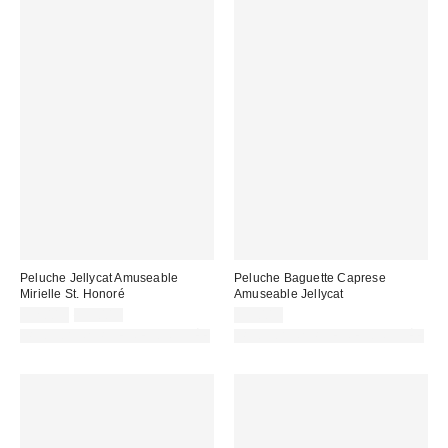
Peluche Jellycat Amuseable
Peluche Baguette Caprese
Mirielle St. Honoré
Amuseable Jellycat
Prix
Prix
32,00 €
39,00 €
39,00 €
d'origine
remisé
PHOTOGRAPHIE RETOUCHÉE
PHOTOGRAPHIE RETOUCHÉE
:
: