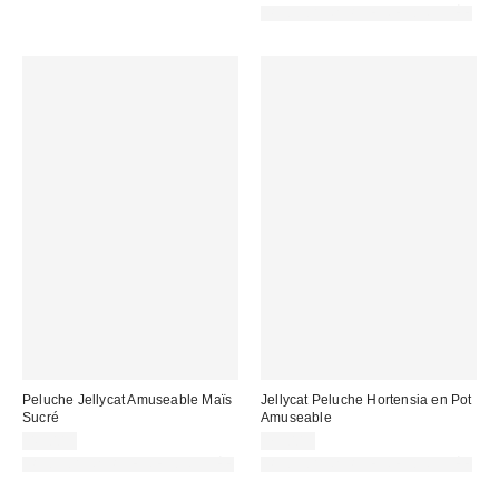
PHOTOGRAPHIE RETOUCHÉE
Peluche Jellycat Amuseable Maïs
Jellycat Peluche Hortensia en Pot
Sucré
Amuseable
49,00 €
75,00 €
PHOTOGRAPHIE RETOUCHÉE
PHOTOGRAPHIE RETOUCHÉE