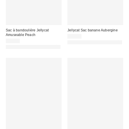
Sac à bandoulière Jellycat
Jellycat Sac banane Aubergine
Amuseable Peach
75,00 €
75,00 €
PHOTOGRAPHIE RETOUCHÉE
PHOTOGRAPHIE RETOUCHÉE