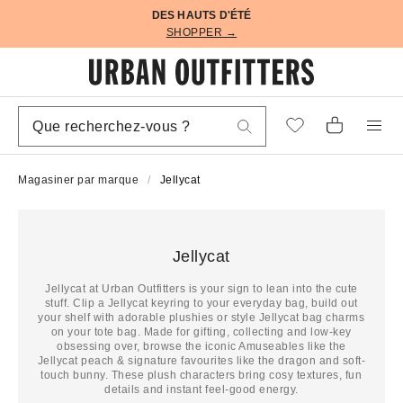
DES HAUTS D'ÉTÉ
SHOPPER →
Magasiner par marque
Jellycat
Jellycat
Jellycat at Urban Outfitters is your sign to lean into the cute
stuff. Clip a Jellycat keyring to your everyday bag, build out
your shelf with adorable plushies or style Jellycat bag charms
on your tote bag. Made for gifting, collecting and low-key
obsessing over, browse the iconic Amuseables like the
Jellycat peach & signature favourites like the dragon and soft-
touch bunny. These plush characters bring cosy textures, fun
details and instant feel-good energy.