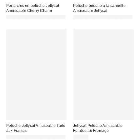
Porte-clés en peluche Jellycat
Peluche brioche à la cannelle
Amuseable Cherry Charm
Amuseable Jellycat
PHOTOGRAPHIE RETOUCHÉE
PHOTOGRAPHIE RETOUCHÉE
Peluche Jellycat Amuseable Tarte
Jellycat Peluche Amuseable
aux Fraises
Fondue au Fromage
PHOTOGRAPHIE RETOUCHÉE
45,00 €