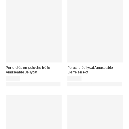
Porte-clés en peluche trèfle
Peluche Jellycat Amuseable
Amuseable Jellycat
Lierre en Pot
35,00 €
55,00 €
PHOTOGRAPHIE RETOUCHÉE
PHOTOGRAPHIE RETOUCHÉE