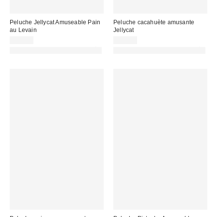
Peluche Jellycat Amuseable Pain
Peluche cacahuète amusante
au Levain
Jellycat
39,00 €
22,00 €
PHOTOGRAPHIE RETOUCHÉE
PHOTOGRAPHIE RETOUCHÉE