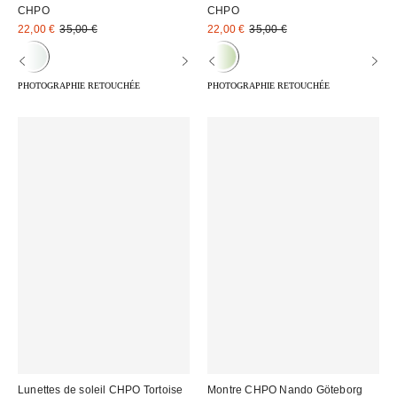
CHPO
CHPO
Prix
Prix
Prix
Prix
22,00 €
35,00 €
22,00 €
35,00 €
d'origine
d'origine
remisé
remisé
:
:
:
:
PHOTOGRAPHIE RETOUCHÉE
PHOTOGRAPHIE RETOUCHÉE
Lunettes de soleil CHPO Tortoise
Montre CHPO Nando Göteborg