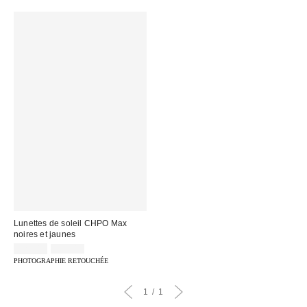
Lunettes de soleil CHPO Max
noires et jaunes
Prix
Prix
22,00 €
35,00 €
d'origine
remisé
PHOTOGRAPHIE RETOUCHÉE
:
:
1
1