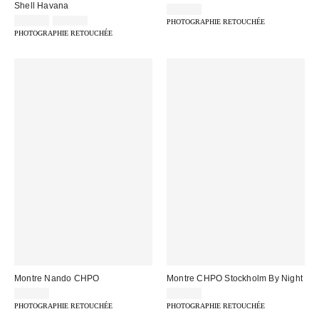
Shell Havana
70,00 €
Prix
Prix
22,00 €
35,00 €
PHOTOGRAPHIE RETOUCHÉE
d'origine
remisé
PHOTOGRAPHIE RETOUCHÉE
:
:
Montre Nando CHPO
Montre CHPO Stockholm By Night
70,00 €
55,00 €
PHOTOGRAPHIE RETOUCHÉE
PHOTOGRAPHIE RETOUCHÉE