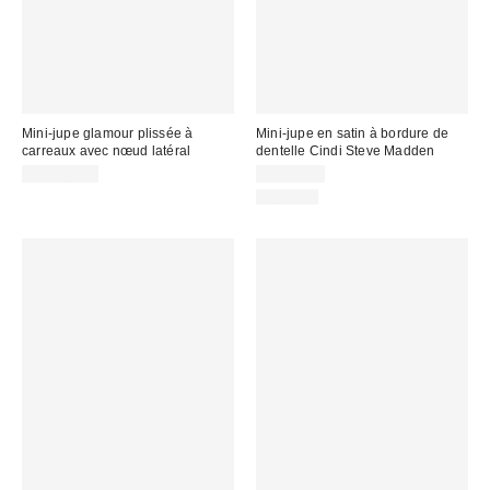
Mini-jupe glamour plissée à
Mini-jupe en satin à bordure de
carreaux avec nœud latéral
dentelle Cindi Steve Madden
CA$161.00
CA$79.00
Nouveau