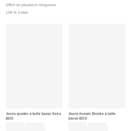
Offert en plusieurs longueurs
100 % Coton
Jeans ajustés à taille basse Keira
Jeans évasés Brooke à taille
BDG
basse BDG
Prix
Prix
Prix
Prix
CA$62.30
CA$89.00
CA$62.30
CA$89.00
courant
courant
soldé
soldé
Temps limité seulement
Temps limité seulement