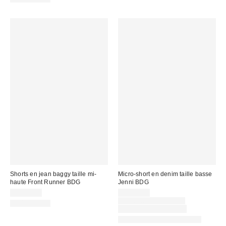
Shorts en jean baggy taille mi-
Micro-short en denim taille basse
haute Front Runner BDG
Jenni BDG
Prix
CA$79.00
CA$39.00
soldé
Prix
CA$64.00 – CA$99.00
100 % Coton
courant
:
Temps limité seulement
:
Nouvelles couleurs offertes