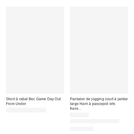
Short à rabat Bec Game Day Out
Pantalon de jogging court à jambe
From Under
large Harri à passepoil iets
frans…
CA$24.00 – CA$34.00
CA$64.00
Nouvelles couleurs offertes
100 % Coton