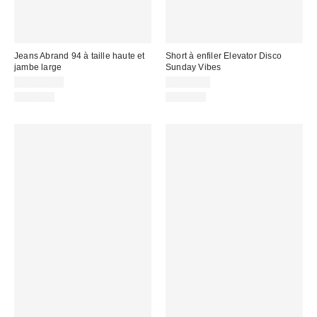
Jeans Abrand 94 à taille haute et
Short à enfiler Elevator Disco
jambe large
Sunday Vibes
CA$139.00
CA$89.00
Nouveau
Nouveau