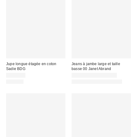
Jupe longue étagée en coton
Jeans à jambe large et taille
Sadie BDG
basse 00 Janet Abrand
CA$89.00
CA$154.00 – CA$194.00
Nouveau
Nouvelles couleurs offertes