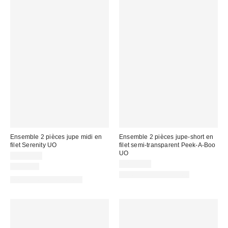
Ensemble 2 pièces jupe midi en
Ensemble 2 pièces jupe-short en
filet Serenity UO
filet semi-transparent Peek-A-Boo
UO
CA$89.00
CA$89.00
Nouveau
Ensemble deux pièces
Ensemble deux pièces)