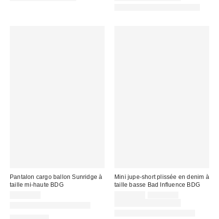
:
:
:
:
Offert en plusieurs longueurs
Pantalon cargo ballon Sunridge à
Mini jupe-short plissée en denim à
taille mi-haute BDG
taille basse Bad Influence BDG
Prix
Prix
CA$99.00
CA$39.00
CA$79.00
courant
soldé
Temps limité seulement
Nouvelles couleurs offertes
:
:
Nouvelles couleurs offertes
100 % Coton