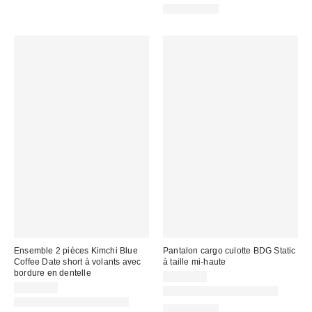
100 % Coton
Ensemble 2 pièces Kimchi Blue
Pantalon cargo culotte BDG Static
Coffee Date short à volants avec
à taille mi-haute
bordure en dentelle
CA$99.00
CA$99.00
Nouvelles couleurs offertes
Nouvelles couleurs offertes
100 % Coton