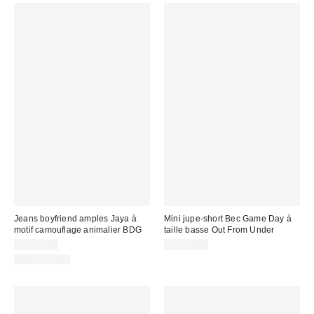
Jeans boyfriend amples Jaya à
Mini jupe-short Bec Game Day à
motif camouflage animalier BDG
taille basse Out From Under
CA$99.00
CA$54.00
100 % Coton