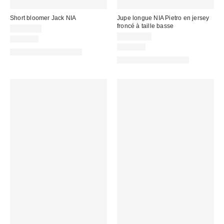
Short bloomer Jack NIA
Jupe longue NIA Pietro en jersey
froncé à taille basse
CA$99.00
CA$114.00
Nouveau
Nouveau
Articles liés disponibles
Articles liés disponibles