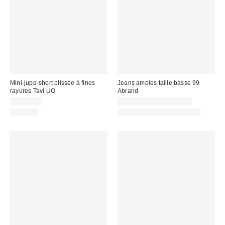
Mini-jupe-short plissée à fines
Jeans amples taille basse 99
rayures Tavi UO
Abrand
CA$79.00
CA$139.00 – CA$154.00
Nouveau
Nouvelles couleurs offertes