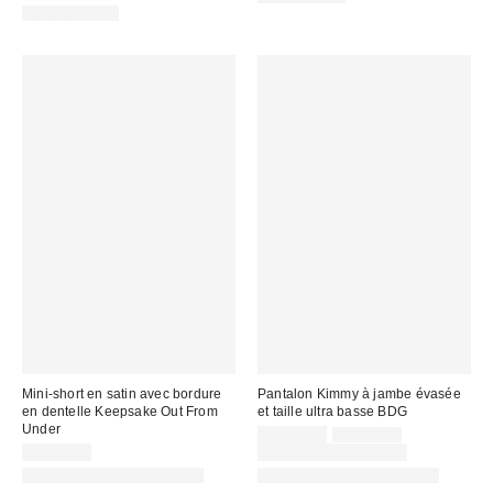
Two-Piece Set
Mini-short en satin avec bordure
Pantalon Kimmy à jambe évasée
en dentelle Keepsake Out From
et taille ultra basse BDG
Under
Prix
Prix
CA$64.00
CA$89.00
courant
soldé
CA$39.00
Temps limité seulement
:
:
Nouvelles couleurs offertes
Nouvelles couleurs offertes