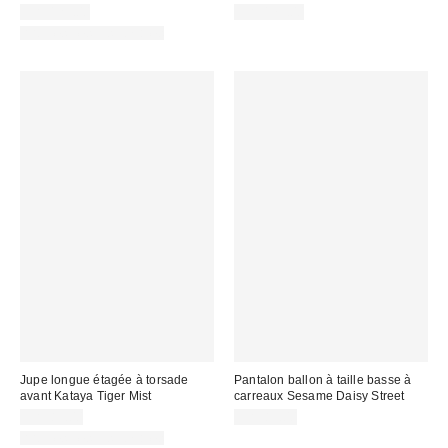
CA$129.00
CA$179.00
Articles liés disponibles
Jupe longue étagée à torsade
Pantalon ballon à taille basse à
avant Kataya Tiger Mist
carreaux Sesame Daisy Street
CA$89.00
CA$89.00
Articles liés disponibles