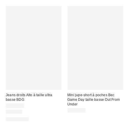
Jeans droits Alto à taille ultra
Mini jupe-short à poches Bec
basse BDG
Game Day taille basse Out From
Under
CA$89.00
CA$59.00
Nouveau
100 % Coton