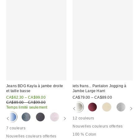
Jeans BDG Kayla à jambe droite
iets frans... Pantalon Jogging à
et taille basse
Jambe Large Harri
Prix
CA$62.30 – CA$99.00
CA$79.00 – CA$89.00
soldé
Prix
CA$89.00 – CA$99.00
courant
:
Temps limité seulement
:
12 couleurs
Nouvelles couleurs offertes
7 couleurs
100 % Coton
Nouvelles couleurs offertes