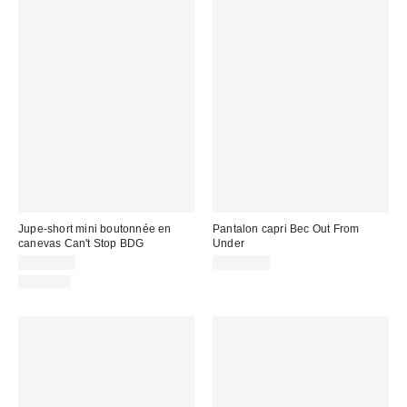
Jupe-short mini boutonnée en
Pantalon capri Bec Out From
canevas Can't Stop BDG
Under
CA$89.00
CA$44.00
Nouveau