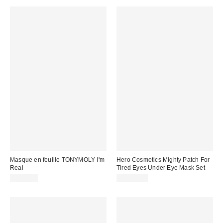
Masque en feuille TONYMOLY I'm
Hero Cosmetics Mighty Patch For
Real
Tired Eyes Under Eye Mask Set
CA$4.00
CA$20.00