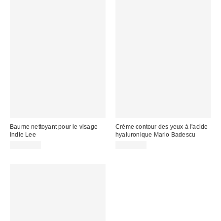
Baume nettoyant pour le visage
Crème contour des yeux à l'acide
Indie Lee
hyaluronique Mario Badescu
CA$54.00
CA$29.00