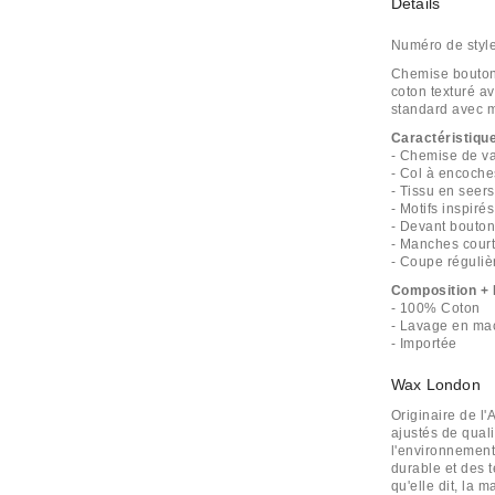
Détails
Numéro de styl
Chemise bouton
coton texturé av
standard avec m
Caractéristiqu
- Chemise de va
- Col à encoche
- Tissu en seers
- Motifs inspirés
- Devant bouto
- Manches cour
- Coupe réguliè
Composition + 
- 100% Coton
- Lavage en ma
- Importée
Wax London
Originaire de l
ajustés de qual
l'environnement
durable et des t
qu'elle dit, la