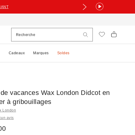
NANT
e
Cadeaux
Marques
Soldes
de vacances Wax London Didcot en
r à gribouillages
ax London
cun avis
00