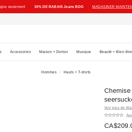
ligne seulement
30% DE RABAIS Jeans BDG
MAGASINER MAINTE
s
Accessoires
Maison + Dortoir
Musique
Beauté + Bien-êtr
Hommes
Hauts + T-shirts
Chemise 
seersucke
Voir plus de W
Au
CA$209.