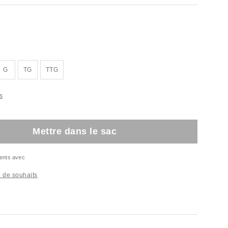
G
TG
TTG
s
Mettre dans le sac
ents avec
te de souhaits