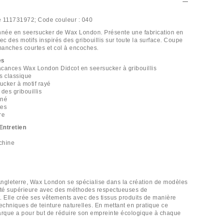
e
111731972;
Code couleur :
040
née en seersucker de Wax London. Présente une fabrication en
ec des motifs inspirés des gribouillis sur toute la surface. Coupe
anches courtes et col à encoches.
es
cances Wax London Didcot en seersucker à gribouillis
s classique
ucker à motif rayé
 des gribouillis
nné
tes
re
Entretien
chine
'Angleterre, Wax London se spécialise dans la création de modèles
ité supérieure avec des méthodes respectueuses de
. Elle crée ses vêtements avec des tissus produits de manière
echniques de teinture naturelles. En mettant en pratique ce
 marque a pour but de réduire son empreinte écologique à chaque