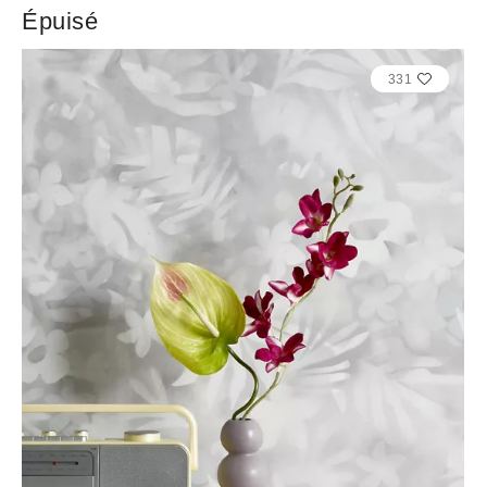
Épuisé
331