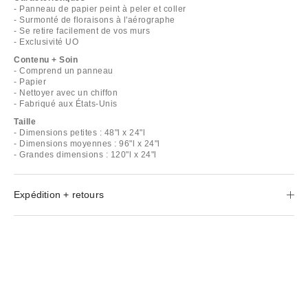
- Panneau de papier peint à peler et coller
- Surmonté de floraisons à l'aérographe
- Se retire facilement de vos murs
- Exclusivité UO
Contenu + Soin
- Comprend un panneau
- Papier
- Nettoyer avec un chiffon
- Fabriqué aux États-Unis
Taille
- Dimensions petites : 48"l x 24"l
- Dimensions moyennes : 96"l x 24"l
- Grandes dimensions : 120"l x 24"l
Expédition + retours