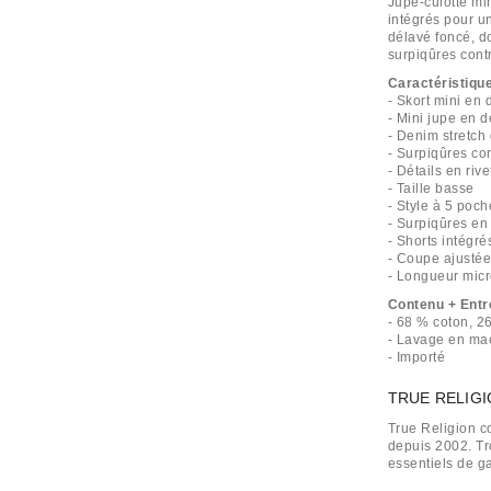
Jupe-culotte mi
intégrés pour u
délavé foncé, do
surpiqûres cont
Caractéristiqu
- Skort mini en 
- Mini jupe en 
- Denim stretch
- Surpiqûres co
- Détails en rive
- Taille basse
- Style à 5 poch
- Surpiqûres en 
- Shorts intégré
- Coupe ajusté
- Longueur micr
Contenu + Entr
- 68 % coton, 2
- Lavage en ma
- Importé
TRUE RELIG
True Religion c
depuis 2002. Tro
essentiels de g