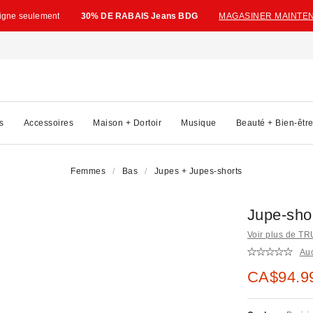
ligne seulement
30% DE RABAIS Jeans BDG
MAGASINER MAINTE
s
Accessoires
Maison + Dortoir
Musique
Beauté + Bien-êtr
Femmes
Bas
Jupes + Jupes-shorts
Jupe-shor
Voir plus de T
Au
Prix soldé
CA$94.9