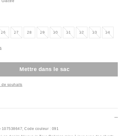
e Glacée
sé
Épuisé
Épuisé
Épuisé
Épuisé
Épuisé
Épuisé
Épuisé
Épuisé
26
27
28
29
30
31
32
33
34
s
Mettre dans le sac
te de souhaits
e
107538647;
Code couleur :
091