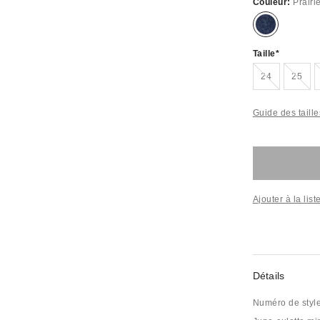
Couleur:
Prairi
Taille
Épuisé
Épui
24
25
Guide des taille
Ajouter à la lis
Détails
Numéro de styl