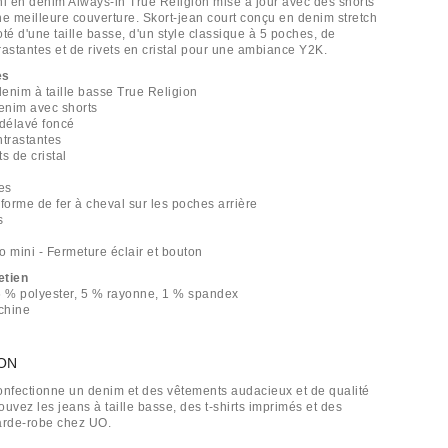
ni en denim Always-in True Religion mise à jour avec des shorts
ne meilleure couverture. Skort-jean court conçu en denim stretch
té d'une taille basse, d'un style classique à 5 poches, de
rastantes et de rivets en cristal pour une ambiance Y2K.
es
denim à taille basse True Religion
denim avec shorts
 délavé foncé
ntrastantes
ts de cristal
es
forme de fer à cheval sur les poches arrière
s
e
o mini - Fermeture éclair et bouton
etien
6 % polyester, 5 % rayonne, 1 % spandex
chine
ION
onfectionne un denim et des vêtements audacieux et de qualité
uvez les jeans à taille basse, des t-shirts imprimés et des
arde-robe chez UO.