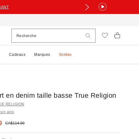
NANT
e
Cadeaux
Marques
Soldes
t en denim taille basse True Religion
RUE RELIGION
cun avis
 :
9
Prix courant :
CA$114.00